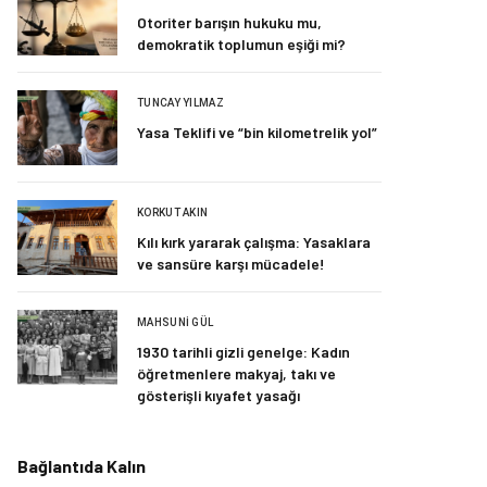
Otoriter barışın hukuku mu,
demokratik toplumun eşiği mi?
TUNCAY YILMAZ
Yasa Teklifi ve “bin kilometrelik yol”
KORKUT AKIN
Kılı kırk yararak çalışma: Yasaklara
ve sansüre karşı mücadele!
MAHSUNI GÜL
1930 tarihli gizli genelge: Kadın
öğretmenlere makyaj, takı ve
gösterişli kıyafet yasağı
Bağlantıda Kalın