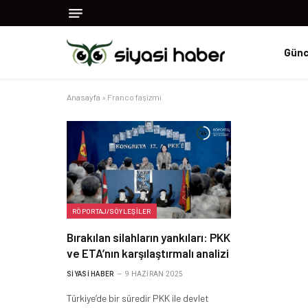
Günc
Anasayfa
»
Franco faşizmi
RÖPORTAJ/SÖYLEŞILER
Bırakılan silahların yankıları: PKK
ve ETA’nın karşılaştırmalı analizi
SIYASI HABER
9 HAZIRAN 2025
Türkiye’de bir süredir PKK ile devlet