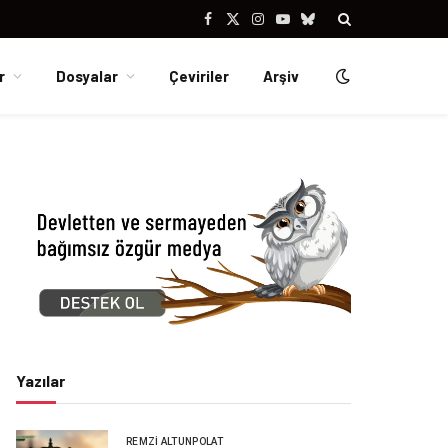
Facebook
X
Instagram
YouTube
Bluesky
(Twitter)
r
Dosyalar
Çeviriler
Arşiv
Yazılar
REMZI ALTUNPOLAT