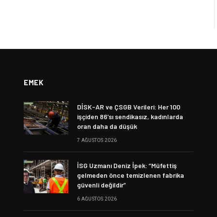
EMEK
DİSK-AR ve ÇSGB Verileri: Her 100
işçiden 86’sı sendikasız, kadınlarda
oran daha da düşük
7 AĞUSTOS 2026
İSG Uzmanı Deniz İpek: “Müfettiş
gelmeden önce temizlenen fabrika
güvenli değildir”
6 AĞUSTOS 2026