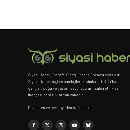
Siyasi Haber, “tarafsız” değil “nesnel” olmayı esas alır.
Siyasi Haber, işçi ve emekçiler, kadınlar, LGBTİ+’lar,
gençler, doğa ve yaşam savunucuları, ezilen etnik ve
inançsal topluluklardan yanadır.
Devletten ve sermayeden bağımsızdır.
Facebook
X
Instagram
YouTube
Bluesky