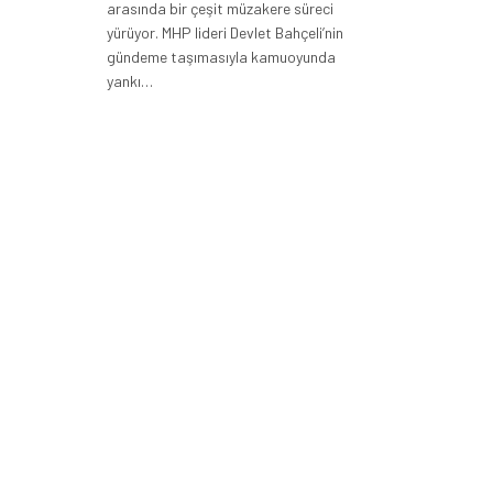
arasında bir çeşit müzakere süreci
yürüyor. MHP lideri Devlet Bahçeli’nin
gündeme taşımasıyla kamuoyunda
yankı…