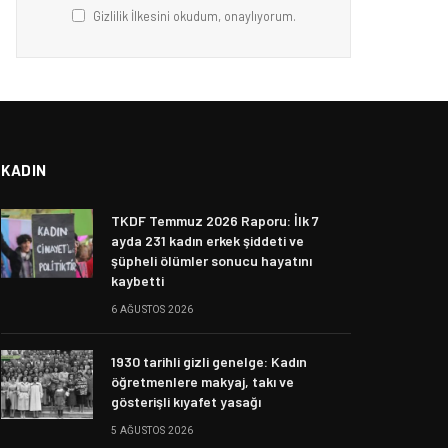
Gizlilik İlkesini okudum, onaylıyorum.
KADIN
TKDF Temmuz 2026 Raporu: İlk 7
ayda 231 kadın erkek şiddeti ve
şüpheli ölümler sonucu hayatını
kaybetti
6 AĞUSTOS 2026
1930 tarihli gizli genelge: Kadın
öğretmenlere makyaj, takı ve
gösterişli kıyafet yasağı
5 AĞUSTOS 2026