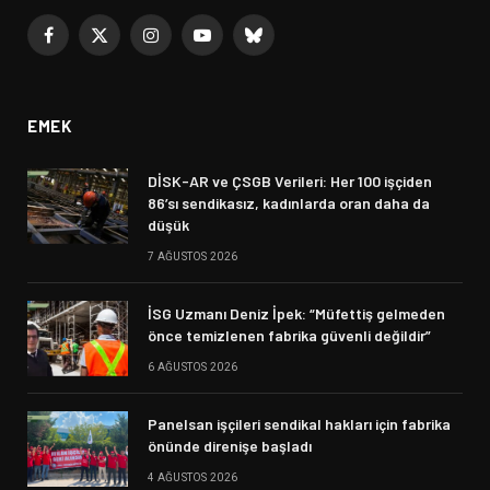
Facebook
X
Instagram
YouTube
Bluesky
(Twitter)
EMEK
DİSK-AR ve ÇSGB Verileri: Her 100 işçiden
86’sı sendikasız, kadınlarda oran daha da
düşük
7 AĞUSTOS 2026
İSG Uzmanı Deniz İpek: “Müfettiş gelmeden
önce temizlenen fabrika güvenli değildir”
6 AĞUSTOS 2026
Panelsan işçileri sendikal hakları için fabrika
önünde direnişe başladı
4 AĞUSTOS 2026