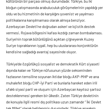
kültürünün bir parçası olmuş durumdadır. Türkiye, bu iki
bloğun çatışmasında arabuluculuk görüşmelerinin yapıldığı yer
oldu ve bu hizmetinin de karşılığını şovenist ve yayılmacı
politikalarına karışılmaması olarak almışa benziyor.
Azerbaycan Devleti’ne doğrudan askeri ve lojistik destek
vermesi, Rojava bölgesini kafası kızdığı zaman bombalaması,
Suriye’nin toprak bütünlüğünü açıktan çiğneyerek Kuzey
Suriye topraklarının işgali, hep bu uluslararası konjonktürün
kendisine sağladığı avantaj sayesinde oluyor.
Türkiye’de özgürlükçü sosyalist ve demokratik Kürt siyaseti
dışında kalan ve Türkiye nüfusunun yüzde sekseninden
fazlasının temsiline soyunan iktidar bloğu AKP-MHP ve ana
muhalefet bloğu CHP-İyi Parti ve bunlarla hareket eden irili
ufaklı siyasi parti ve oluşum için Azerbaycan kayıtsız şartsız
desteklenmesi gereken bir ülkedir. Zaten Türkiye devletinin
de konuyla ilgili resmi dış politikası uzun zamandır “ İki Devlet
tek Millet” olarak belirlenmiş durumdadır. Türkiye anaakım