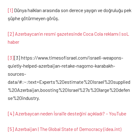
[1]
Dünya halkları arasında son derece yaygın ve doğruluğu pek
şüphe götürmeyen görüş.
[2]
Azerbaycan’ın resmi gazetesinde Coca Cola reklamı | soL
haber
[3]
[3] https://www.timesofisrael.com/israeli-weapons-
quietly-helped-azerbaijan-retake-nagorno-karabakh-
sources-
data/#:~:text=Experts%20estimate%20Israel%20supplied
%20Azerbaijan,boosting%20Israel%27s%20large%20defen
se%20industry.
[4]
Azerbaycan neden İsrail’e desteğini açıkladı? – YouTube
[5]
Azerbaijan | The Global State of Democracy (idea.int)