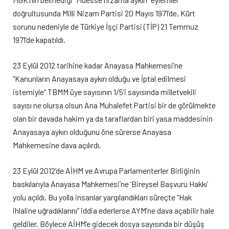
doğrultusunda Milli Nizam Partisi 20 Mayıs 1971’de, Kürt
sorunu nedeniyle de Türkiye İşçi Partisi (TİP) 21 Temmuz
1971’de kapatıldı.
23 Eylül 2012 tarihine kadar Anayasa Mahkemesi’ne
“Kanunların Anayasaya aykırı olduğu ve İptal edilmesi
istemiyle” TBMM üye sayısının 1/5’i sayısında milletvekili
sayısı ne olursa olsun Ana Muhalefet Partisi bir de görülmekte
olan bir davada hakim ya da taraflardan biri yasa maddesinin
Anayasaya aykırı olduğunu öne sürerse Anayasa
Mahkemesine dava açılırdı.
23 Eylül 2012’de AİHM ve Avrupa Parlamenterler Birliğinin
baskılarıyla Anayasa Mahkemesi’ne ‘Bireysel Başvuru Hakkı’
yolu açıldı. Bu yolla insanlar yargılandıkları süreçte “Hak
ihlaline uğradıklarını” iddia ederlerse AYM’ne dava açabilir hale
geldiler. Böylece AİHM’e gidecek dosya sayısında bir düşüş