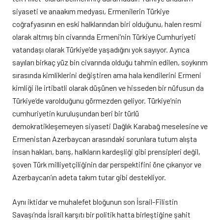
siyaseti ve anaakım medyası, Ermenilerin Türkiye
coğrafyasının en eski halklarından biri olduğunu, halen resmi
olarak altmış bin civarında Ermeni’nin Türkiye Cumhuriyeti
vatandaşı olarak Türkiye’de yaşadığını yok sayıyor. Ayrıca
sayıları birkaç yüz bin civarında olduğu tahmin edilen, soykırım
sırasında kimliklerini değiştiren ama hala kendilerini Ermeni
kimliği ile irtibatli olarak düşünen ve hisseden bir nüfusun da
Türkiye’de varolduğunu görmezden geliyor. Türkiye’nin
cumhuriyetin kuruluşundan beri bir türlü
demokratikleşemeyen siyaseti Dağlık Karabağ meselesine ve
Ermenistan Azerbaycan arasındaki sorunlara tutum alışta
insan hakları, barış, halkların kardeşliği gibi prensipleri değil,
şoven Türk milliyetçiliğinin dar perspektifini öne çıkarıyor ve
Azerbaycan’ın adeta takım tutar gibi destekliyor.
Aynı iktidar ve muhalefet bloğunun son İsrail-Filistin
Savaşı’nda İsrail karşıtı bir politik hatta birleştiğine şahit