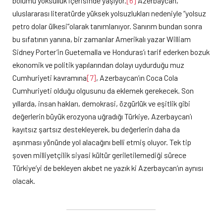
bölümü yoksulluk içerisinde yaşıyor.
[6]
Azerbaycan,
uluslararası literatürde yüksek yolsuzlukları nedeniyle “yolsuz
petro dolar ülkesi”olarak tanımlanıyor. Sanırım bundan sonra
bu sıfatının yanına, bir zamanlar Amerikalı yazar William
Sidney Porter’in Guetemalla ve Honduras’ı tarif ederken bozuk
ekonomik ve politik yapılarından dolayı uydurduğu muz
Cumhuriyeti kavramına
[7]
, Azerbaycan’ın Coca Cola
Cumhuriyeti olduğu olgusunu da eklemek gerekecek. Son
yıllarda, insan hakları, demokrasi, özgürlük ve eşitlik gibi
değerlerin büyük erozyona uğradığı Türkiye, Azerbaycan’ı
kayıtsız şartsız destekleyerek, bu değerlerin daha da
aşınması yönünde yol alacağını belli etmiş oluyor. Tek tip
şoven milliyetçilik siyasi kültür geriletilemediği sürece
Türkiye’yi de bekleyen akıbet ne yazık ki Azerbaycan’ın aynısı
olacak.