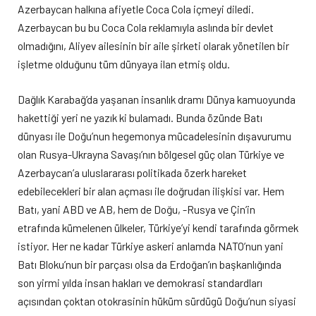
Azerbaycan halkına afiyetle Coca Cola içmeyi diledi.
Azerbaycan bu bu Coca Cola reklamıyla aslında bir devlet
olmadığını, Aliyev ailesinin bir aile şirketi olarak yönetilen bir
işletme olduğunu tüm dünyaya ilan etmiş oldu.
Dağlık Karabağ’da yaşanan insanlık dramı Dünya kamuoyunda
hakettiği yeri ne yazık ki bulamadı. Bunda özünde Batı
dünyası ile Doğu’nun hegemonya mücadelesinin dışavurumu
olan Rusya-Ukrayna Savaşı’nın bölgesel güç olan Türkiye ve
Azerbaycan’a uluslararası politikada özerk hareket
edebilecekleri bir alan açması ile doğrudan ilişkisi var. Hem
Batı, yani ABD ve AB, hem de Doğu, -Rusya ve Çin’in
etrafında kümelenen ülkeler, Türkiye’yi kendi tarafında görmek
istiyor. Her ne kadar Türkiye askeri anlamda NATO’nun yani
Batı Bloku’nun bir parçası olsa da Erdoğan’ın başkanlığında
son yirmi yılda insan hakları ve demokrasi standardları
açısından çoktan otokrasinin hüküm sürdügü Doğu’nun siyasi