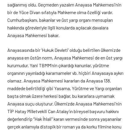
sağlanmış oldu. Geçmeden yazalım Anayasa Mahkemesi’nin
bir de Yüce Divan sıfatıyla Mahkeme olma özelliği vardır.
Cumhurbaşkanı, bakanlar ve üst yargı organı mensupları
hakkında görevleriyle ilgili konularda açılacak davalara
Anayasa Mahkemesi bakar.
Anayasasında bir ‘Hukuk Devleti’ olduğu belirtilen ülkemizde
anayasa en üstün norm, Anayasa Mahkemesi de en üst yargı
kurumudur. Yani TBMM’nin çıkardığı kanunlar, yürütme
organının yayınladığı kararnameler vb. hiçbiri Anayasaya aykırı
olamaz. Anayasa Mahkemesi kararları da Anayasa 138.
maddede belirtildiği gibi Yasama, Yürütme ve Yargı organları
başta olmak üzere herkesi bağlar, bu kararlara uymamak
Anayasa suçu oluşturur. Ülkemizde Anayasa Mahkemesi’nin
TİP Hatay Milletvekili Can Atalay’ın bireysel başvuru hakkını
değerlendirip “Hak İhlali” kararı vermesinde sonra yaşananlar
gerçek anlamıyla distopik bir roman ya da korku filmine konu