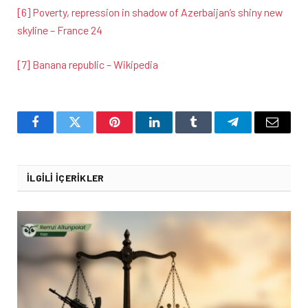
[6]
Poverty, repression in shadow of Azerbaijan’s shiny new
skyline – France 24
[7]
Banana republic – Wikipedia
Facebook
Twitter
Pinterest
LinkedIn
Tumblr
Telegram
Email
İLGILI İÇERIKLER