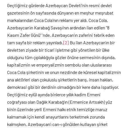
Geçtiğimiz günlerde Azerbaycan Devleti’nin resmi devlet
gazetesinin ön sayfasında dünyanın en meşhur meşrubat
markalarından Coca Cola’nın reklamı yer aldı. Coca Cola,
Azerbaycan’ın Karabağ Savaşı’nın ardından ilan edilen “8
Kasım Zafer Günü” ’nde, Azerbaycan’ın zaferini tebrik eden
tam sayfa bir reklam yayınladı.
[2]
Bu ilan Azerbaycan’ın bir
devletten ziyade bir ticari işletme gibi yönetilen bir ülke
olduğunu tüm çıplaklığıyla gözler önüne sermesinin dışında,
kapitalizmin ve emperyalizmin sembolu olan uluslararası
Coca Cola şirketinin ve onun nezdinde de küresel kapitalizmin
ana aktörleri olan çokuluslu şirketlerin barış, insan hakları,
demokrasi gibi bir derdinin olmadığını bir kere daha ispatlıyor.
Geçtiğimiz eylül ayında binlerce yıllık kadim Ermeni
coğrafyası olan Dağlık Karabağ’ın (Ermenice Artsakh) yüz
binin üzerinde yerli Ermeni halkı etnik temizliğe maruz
kalmamak için kendi anayurtlarını terketmek zorunda
kalmışken, Azerbaycan’ı can-ı gönülden kutlayan şirket