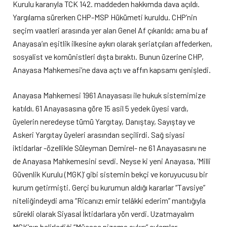
Kurulu kararıyla TCK 142. maddeden hakkımda dava açıldı.
Yargılama sürerken CHP-MSP Hükümeti kuruldu. CHP’nin
seçim vaatleri arasında yer alan Genel Af çıkarıldı; ama bu af
Anayasa’ın eşitlik ilkesine aykırı olarak şeriatçıları affederken,
sosyalist ve komünistleri dışta bıraktı. Bunun üzerine CHP,
Anayasa Mahkemesi’ne dava açtı ve affın kapsamı genişledi.
Anayasa Mahkemesi 1961 Anayasası ile hukuk sistemimize
katıldı. 61 Anayasasına göre 15 asil 5 yedek üyesi vardı,
üyelerin neredeyse tümü Yargıtay, Danıştay, Sayıştay ve
Askeri Yargıtay üyeleri arasından seçilirdi. Sağ siyasi
iktidarlar -özellikle Süleyman Demirel- ne 61 Anayasasını ne
de Anayasa Mahkemesini sevdi. Neyse ki yeni Anayasa, ‘Milli
Güvenlik Kurulu (MGK)’ gibi sistemin bekçi ve koruyucusu bir
kurum getirmişti. Gerçi bu kurumun aldığı kararlar “Tavsiye”
niteliğindeydi ama “Ricanızı emir telâkki ederim” mantığıyla
sürekli olarak Siyasal İktidarlara yön verdi. Uzatmayalım
MGK’nın belirlediği “Müesse nizama aykırı” eylemler