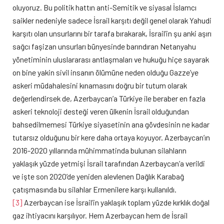
oluyoruz. Bu politik hattın anti-Semitik ve siyasal İslamcı
saikler nedeniyle sadece İsrail karşıtı değil genel olarak Yahudi
karşıtı olan unsurlarını bir tarafa bırakarak, İsrail’in şu anki aşırı
sağcı faşizan unsurları bünyesinde barındıran Netanyahu
yönetiminin uluslararası antlaşmaları ve hukuğu hiçe sayarak
on bine yakin sivil insanın ölümüne neden olduğu Gazze’ye
askeri müdahalesini kınamasını doğru bir tutum olarak
değerlendirsek de, Azerbaycan’a Türkiye ile beraber en fazla
askeri teknoloji desteği veren ülkenin İsrail olduğundan
bahsedilmemesi Türkiye siyasetinin ana gövdesinin ne kadar
tutarsız olduğunu bir kere daha ortaya koyuyor. Azerbaycan’ın
2016-2020 yıllarında mühimmatinda bulunan silahların
yaklaşık yüzde yetmişi İsrail tarafından Azerbaycan’a verildi
ve işte son 2020’de yeniden alevlenen Dağlık Karabağ
çatışmasında bu silahlar Ermenilere karşı kullanıldı.
[3]
Azerbaycan ise İsrail’in yaklaşık toplam yüzde kırklık doğal
gaz ihtiyacını karşılıyor. Hem Azerbaycan hem de İsrail