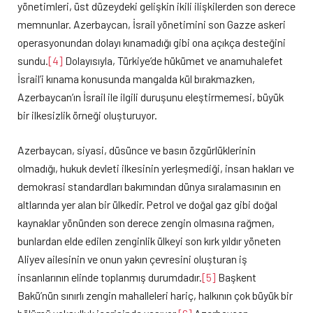
yönetimleri, üst düzeydeki gelişkin ikili ilişkilerden son derece
memnunlar. Azerbaycan, İsrail yönetimini son Gazze askeri
operasyonundan dolayı kınamadığı gibi ona açıkça desteğini
sundu.
[4]
Dolayısıyla, Türkiye’de hükümet ve anamuhalefet
İsrail’i kınama konusunda mangalda kül bırakmazken,
Azerbaycan’ın İsrail ile ilgili duruşunu eleştirmemesi, büyük
bir ilkesizlik örneği oluşturuyor.
Azerbaycan, siyasi, düsünce ve basın özgürlüklerinin
olmadığı, hukuk devleti ilkesinin yerleşmediği, insan hakları ve
demokrasi standardları bakımından dünya sıralamasının en
altlarında yer alan bir ülkedir. Petrol ve doğal gaz gibi doğal
kaynaklar yönünden son derece zengin olmasına rağmen,
bunlardan elde edilen zenginlik ülkeyi son kırk yıldır yöneten
Aliyev ailesinin ve onun yakın çevresini oluşturan iş
insanlarının elinde toplanmış durumdadır.
[5]
Başkent
Bakü’nün sınırlı zengin mahalleleri hariç, halkının çok büyük bir