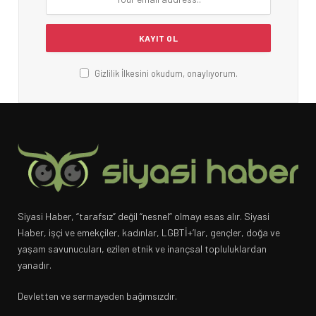
Gizlilik İlkesini okudum, onaylıyorum.
Siyasi Haber, “tarafsız” değil “nesnel” olmayı esas alır. Siyasi
Haber, işçi ve emekçiler, kadınlar, LGBTİ+’lar, gençler, doğa ve
yaşam savunucuları, ezilen etnik ve inançsal topluluklardan
yanadır.
Devletten ve sermayeden bağımsızdır.