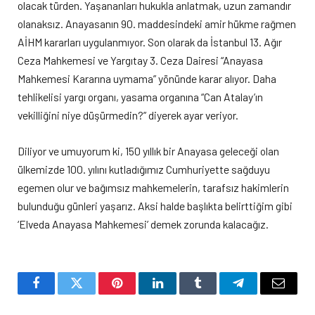
olacak türden. Yaşananları hukukla anlatmak, uzun zamandır
olanaksız. Anayasanın 90. maddesindeki amir hükme rağmen
AİHM kararları uygulanmıyor. Son olarak da İstanbul 13. Ağır
Ceza Mahkemesi ve Yargıtay 3. Ceza Dairesi “Anayasa
Mahkemesi Kararına uymama” yönünde karar alıyor. Daha
tehlikelisi yargı organı, yasama organına “Can Atalay’ın
vekilliğini niye düşürmedin?” diyerek ayar veriyor.
Diliyor ve umuyorum ki, 150 yıllık bir Anayasa geleceği olan
ülkemizde 100. yılını kutladığımız Cumhuriyette sağduyu
egemen olur ve bağımsız mahkemelerin, tarafsız hakimlerin
bulunduğu günleri yaşarız. Aksi halde başlıkta belirttiğim gibi
‘Elveda Anayasa Mahkemesi’ demek zorunda kalacağız.
Facebook
Twitter
Pinterest
LinkedIn
Tumblr
Telegram
Email