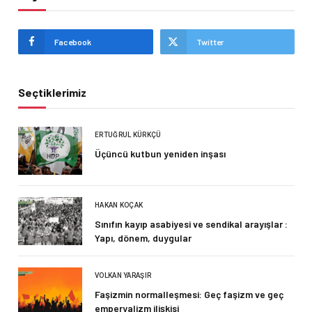
Facebook
Twitter
Seçtiklerimiz
ERTUĞRUL KÜRKÇÜ
Üçüncü kutbun yeniden inşası
HAKAN KOÇAK
Sınıfın kayıp asabiyesi ve sendikal arayışlar :
Yapı, dönem, duygular
VOLKAN YARAŞIR
Faşizmin normalleşmesi: Geç faşizm ve geç
emperyalizm ilişkisi