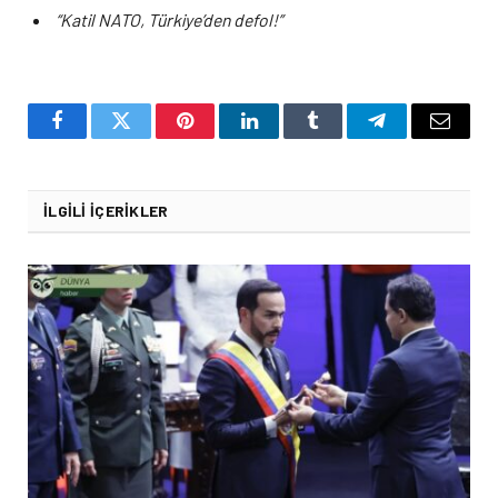
“Katil NATO, Türkiye’den defol!”
Facebook
Twitter
Pinterest
LinkedIn
Tumblr
Telegram
Email
İLGILI İÇERIKLER