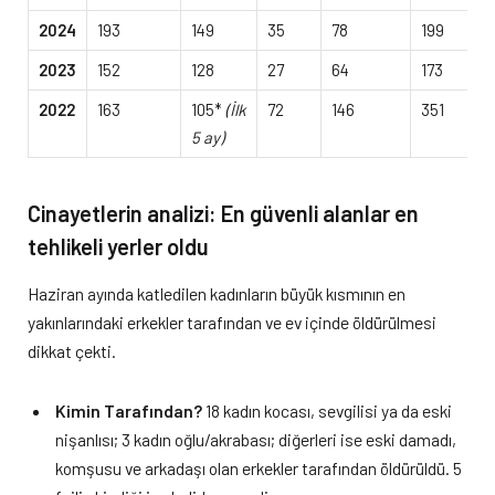
2024
193
149
35
78
199
2023
152
128
27
64
173
2022
163
105*
(İlk
72
146
351
5 ay)
Cinayetlerin analizi: En güvenli alanlar en
tehlikeli yerler oldu
Haziran ayında katledilen kadınların büyük kısmının en
yakınlarındaki erkekler tarafından ve ev içinde öldürülmesi
dikkat çekti.
Kimin Tarafından?
18 kadın kocası, sevgilisi ya da eski
nişanlısı; 3 kadın oğlu/akrabası; diğerleri ise eski damadı,
komşusu ve arkadaşı olan erkekler tarafından öldürüldü. 5