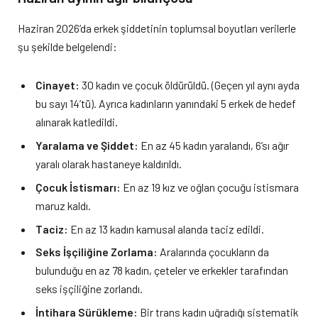
Haziran 2026’da erkek şiddetinin toplumsal boyutları verilerle
şu şekilde belgelendi:
Cinayet:
30 kadın ve çocuk öldürüldü. (Geçen yıl aynı ayda
bu sayı 14’tü). Ayrıca kadınların yanındaki 5 erkek de hedef
alınarak katledildi.
Yaralama ve Şiddet:
En az 45 kadın yaralandı, 6’sı ağır
yaralı olarak hastaneye kaldırıldı.
Çocuk İstismarı:
En az 19 kız ve oğlan çocuğu istismara
maruz kaldı.
Taciz:
En az 13 kadın kamusal alanda taciz edildi.
Seks İşçiliğine Zorlama:
Aralarında çocukların da
bulunduğu en az 78 kadın, çeteler ve erkekler tarafından
seks işçiliğine zorlandı.
İntihara Sürükleme:
Bir trans kadın uğradığı sistematik