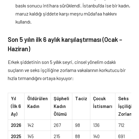
baskı sonucu intihara sürüklendi. İstanbul’da ise bir kadın,
maruz kaldığı şiddete karşı meşru müdafaa hakkını
kullandı.
Son 5 yılın ilk 6 aylık karşılaştırması (Ocak –
Haziran)
Erkek şiddetinin son 5 yıllık seyri, cinsel yönelim odaklı
suçların ve seks işçiliğine zorlama vakalarının korkutucu bir
hızla tırmandığını ortaya koyuyor:
Yıl
Öldürülen
Şüpheli
Taciz
Çocuk
Seks
(İlk 6
Kadın
Kadın
İstismarı
İşçiliğine
Ay)
Ölümü
Zorlama
2026
142
267
98
136
712
2025
145
215
88
140
691