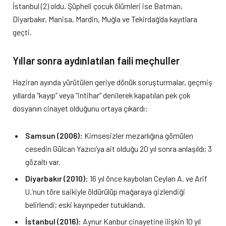
İstanbul (2) oldu. Şüpheli çocuk ölümleri ise Batman,
Diyarbakır, Manisa, Mardin, Muğla ve Tekirdağ’da kayıtlara
geçti.
Yıllar sonra aydınlatılan faili meçhuller
Haziran ayında yürütülen geriye dönük soruşturmalar, geçmiş
yıllarda “kayıp” veya “intihar” denilerek kapatılan pek çok
dosyanın cinayet olduğunu ortaya çıkardı:
Samsun (2006):
Kimsesizler mezarlığına gömülen
cesedin Gülcan Yazıcı’ya ait olduğu 20 yıl sonra anlaşıldı; 3
gözaltı var.
Diyarbakır (2010):
16 yıl önce kaybolan Ceylan A. ve Arif
U.’nun töre saikiyle öldürülüp mağaraya gizlendiği
belirlendi; eski kayınpeder tutuklandı.
İstanbul (2016):
Aynur Kanbur cinayetine ilişkin 10 yıl