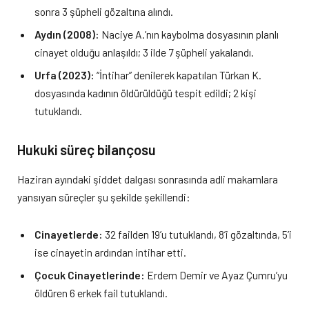
sonra 3 şüpheli gözaltına alındı.
Aydın (2008):
Naciye A.’nın kaybolma dosyasının planlı
cinayet olduğu anlaşıldı; 3 ilde 7 şüpheli yakalandı.
Urfa (2023):
“İntihar” denilerek kapatılan Türkan K.
dosyasında kadının öldürüldüğü tespit edildi; 2 kişi
tutuklandı.
Hukuki süreç bilançosu
Haziran ayındaki şiddet dalgası sonrasında adli makamlara
yansıyan süreçler şu şekilde şekillendi:
Cinayetlerde:
32 failden 19’u tutuklandı, 8’i gözaltında, 5’i
ise cinayetin ardından intihar etti.
Çocuk Cinayetlerinde:
Erdem Demir ve Ayaz Çumru’yu
öldüren 6 erkek fail tutuklandı.