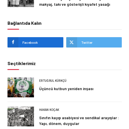
makyaj, takı ve gösterişli kıyafet yasağı
Bağlantıda Kalın
Facebook
Twitter
Seçtiklerimiz
ERTUĞRUL KÜRKÇÜ
Üçüncü kutbun yeniden inşası
HAKAN KOÇAK
Sınıfın kayıp asabiyesi ve sendikal arayışlar :
Yapı, dönem, duygular