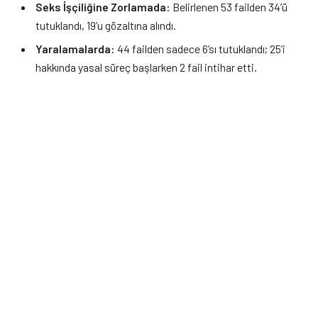
Seks İşçiliğine Zorlamada:
Belirlenen 53 failden 34’ü
tutuklandı, 19’u gözaltına alındı.
Yaralamalarda:
44 failden sadece 6’sı tutuklandı; 25’i
hakkında yasal süreç başlarken 2 fail intihar etti.