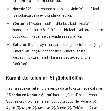
failin kimliği ise belirlenemedi.
Nerede?
21 kadın yaşam alanı olan evinin içinde, 9 kadın
ise sokakta veya ev dışında katledildi.
Yöntem:
17 kadın ateşli silahlarla, 7 kadın kesici aletle, 3
kadın darp edilerek öldürülürken; bir kadın yakıldı, bir kadın
boğuldu, bir kadın ise balkondan aşağı atıldı.
Bahane:
9 kadın ayrılmak ya da barışmak istemediği için,
2 kadın “kıskançlık” bahanesiyle, 2 kadın ise kız
kardeşinin/kızının ayrılık kararını desteklediği için
öldürüldü.
Karanlıkta kalanlar: 51 şüpheli ölüm
Haziran ayında failleri gizleyen ya da üstü örtülmeye çalışılan
45 kadın ve 6 çocuk ölümü
basına “şüpheli” olarak yansıdı.
Şüpheli kadın ölümlerinin en çok görüldüğü iller Adana (3),
Aydın (3), Afyon (2), Antalya (2), Bursa (2), Eskişehir (2) ve