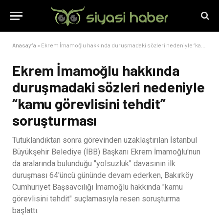
Anasayfa
»
Ekrem İmamoğlu hakkında duruşmadaki sözleri nedeniyle “kamu görevlisini tehdit” soruşturması
Ekrem İmamoğlu hakkında
duruşmadaki sözleri nedeniyle
“kamu görevlisini tehdit”
soruşturması
Tutuklandıktan sonra görevinden uzaklaştırılan İstanbul
Büyükşehir Belediye (İBB) Başkanı Ekrem İmamoğlu'nun
da aralarında bulunduğu "yolsuzluk" davasının ilk
duruşması 64'üncü gününde devam ederken, Bakırköy
Cumhuriyet Başsavcılığı İmamoğlu hakkında "kamu
görevlisini tehdit" suçlamasıyla resen soruşturma
başlattı.