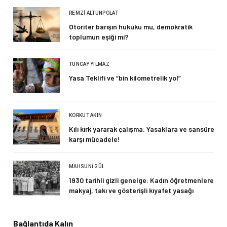
REMZI ALTUNPOLAT
Otoriter barışın hukuku mu, demokratik
toplumun eşiği mi?
TUNCAY YILMAZ
Yasa Teklifi ve “bin kilometrelik yol”
KORKUT AKIN
Kılı kırk yararak çalışma: Yasaklara ve sansüre
karşı mücadele!
MAHSUNI GÜL
1930 tarihli gizli genelge: Kadın öğretmenlere
makyaj, takı ve gösterişli kıyafet yasağı
Bağlantıda Kalın