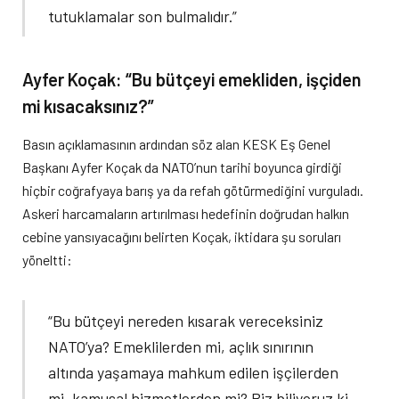
tutuklamalar son bulmalıdır.”
Ayfer Koçak: “Bu bütçeyi emekliden, işçiden
mi kısacaksınız?”
Basın açıklamasının ardından söz alan KESK Eş Genel
Başkanı Ayfer Koçak da NATO’nun tarihi boyunca girdiği
hiçbir coğrafyaya barış ya da refah götürmediğini vurguladı.
Askeri harcamaların artırılması hedefinin doğrudan halkın
cebine yansıyacağını belirten Koçak, iktidara şu soruları
yöneltti:
“Bu bütçeyi nereden kısarak vereceksiniz
NATO’ya? Emeklilerden mi, açlık sınırının
altında yaşamaya mahkum edilen işçilerden
mi, kamusal hizmetlerden mi? Biz biliyoruz ki