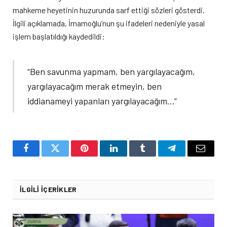
mahkeme heyetinin huzurunda sarf ettiği sözleri gösterdi.
İlgili açıklamada, İmamoğlu’nun şu ifadeleri nedeniyle yasal
işlem başlatıldığı kaydedildi:
“Ben savunma yapmam, ben yargılayacağım,
yargılayacağım merak etmeyin, ben
iddianameyi yapanları yargılayacağım…”
Facebook
Twitter
Pinterest
LinkedIn
Tumblr
Telegram
Email
İLGILI İÇERIKLER