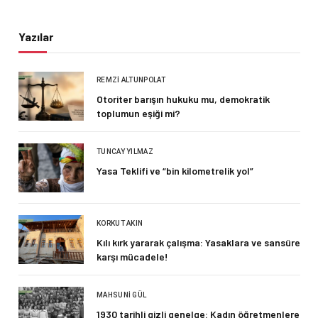
Yazılar
REMZI ALTUNPOLAT
Otoriter barışın hukuku mu, demokratik
toplumun eşiği mi?
TUNCAY YILMAZ
Yasa Teklifi ve “bin kilometrelik yol”
KORKUT AKIN
Kılı kırk yararak çalışma: Yasaklara ve sansüre
karşı mücadele!
MAHSUNI GÜL
1930 tarihli gizli genelge: Kadın öğretmenlere