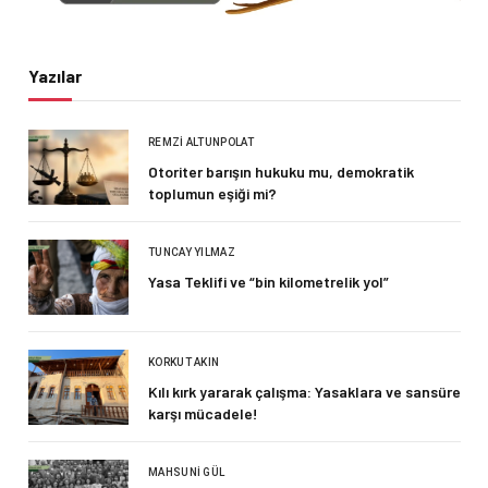
Yazılar
REMZI ALTUNPOLAT
Otoriter barışın hukuku mu, demokratik
toplumun eşiği mi?
TUNCAY YILMAZ
Yasa Teklifi ve “bin kilometrelik yol”
KORKUT AKIN
Kılı kırk yararak çalışma: Yasaklara ve sansüre
karşı mücadele!
MAHSUNI GÜL