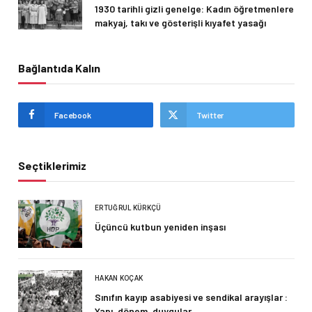
1930 tarihli gizli genelge: Kadın öğretmenlere
makyaj, takı ve gösterişli kıyafet yasağı
Bağlantıda Kalın
Facebook
Twitter
Seçtiklerimiz
ERTUĞRUL KÜRKÇÜ
Üçüncü kutbun yeniden inşası
HAKAN KOÇAK
Sınıfın kayıp asabiyesi ve sendikal arayışlar :
Yapı, dönem, duygular