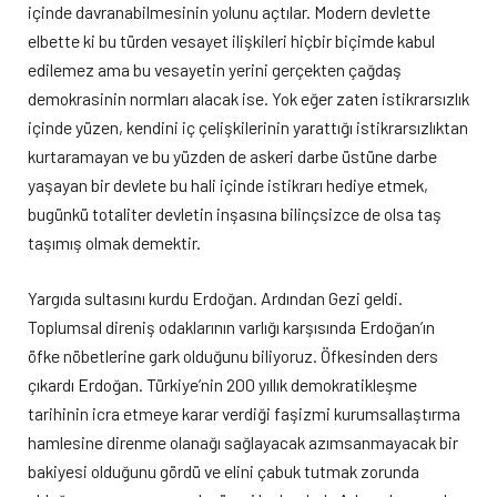
içinde davranabilmesinin yolunu açtılar. Modern devlette
elbette ki bu türden vesayet ilişkileri hiçbir biçimde kabul
edilemez ama bu vesayetin yerini gerçekten çağdaş
demokrasinin normları alacak ise. Yok eğer zaten istikrarsızlık
içinde yüzen, kendini iç çelişkilerinin yarattığı istikrarsızlıktan
kurtaramayan ve bu yüzden de askeri darbe üstüne darbe
yaşayan bir devlete bu hali içinde istikrarı hediye etmek,
bugünkü totaliter devletin inşasına bilinçsizce de olsa taş
taşımış olmak demektir.
Yargıda sultasını kurdu Erdoğan. Ardından Gezi geldi.
Toplumsal direniş odaklarının varlığı karşısında Erdoğan’ın
öfke nöbetlerine gark olduğunu biliyoruz. Öfkesinden ders
çıkardı Erdoğan. Türkiye’nin 200 yıllık demokratikleşme
tarihinin icra etmeye karar verdiği faşizmi kurumsallaştırma
hamlesine direnme olanağı sağlayacak azımsanmayacak bir
bakiyesi olduğunu gördü ve elini çabuk tutmak zorunda