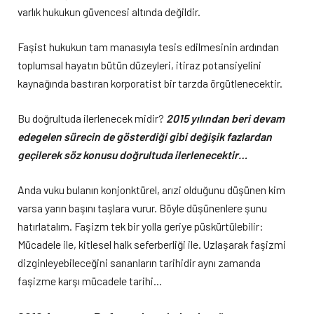
varlık hukukun güvencesi altında değildir.
Faşist hukukun tam manasıyla tesis edilmesinin ardından
toplumsal hayatın bütün düzeyleri, itiraz potansiyelini
kaynağında bastıran korporatist bir tarzda örgütlenecektir.
Bu doğrultuda ilerlenecek midir?
2015 yılından beri devam
edegelen sürecin de gösterdiği gibi değişik fazlardan
geçilerek söz konusu doğrultuda
ilerlenecektir…
Anda vuku bulanın konjonktürel, arızi olduğunu düşünen kim
varsa yarın başını taşlara vurur. Böyle düşünenlere şunu
hatırlatalım. Faşizm tek bir yolla geriye püskürtülebilir:
Mücadele ile, kitlesel halk seferberliği ile. Uzlaşarak faşizmi
dizginleyebileceğini sananların tarihidir aynı zamanda
faşizme karşı mücadele tarihi…