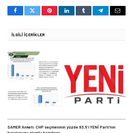
Facebook
Twitter
Pinterest
LinkedIn
Tumblr
Telegram
Email
İLGILI İÇERIKLER
SAMER Anketi: CHP seçmeninin yüzde 93,5’i YENİ Parti’nin
kuruluşunu olumlu karşılıyor