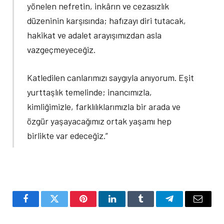
yönelen nefretin, inkârın ve cezasızlık
düzeninin karşısında; hafızayı diri tutacak,
hakikat ve adalet arayışımızdan asla
vazgeçmeyeceğiz.
Katledilen canlarımızı saygıyla anıyorum. Eşit
yurttaşlık temelinde; inancımızla,
kimliğimizle, farklılıklarımızla bir arada ve
özgür yaşayacağımız ortak yaşamı hep
birlikte var edeceğiz.”
Facebook
Twitter
Pinterest
LinkedIn
Tumblr
Telegram
Email