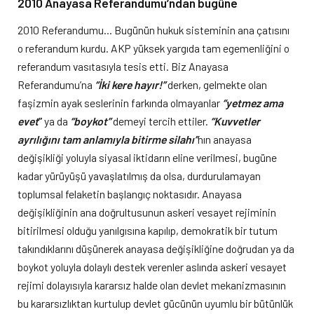
2010 Anayasa Referandumu’ndan bugüne
2010 Referandumu… Bugünün hukuk sisteminin ana çatısını
o referandum kurdu. AKP yüksek yargıda tam egemenliğini o
referandum vasıtasıyla tesis etti. Biz Anayasa
Referandumu’na
“İki kere hayır!”
derken, gelmekte olan
faşizmin ayak seslerinin farkında olmayanlar
“yetmez ama
evet
”
ya da
“boykot”
demeyi tercih ettiler.
“Kuvvetler
ayrılığını tam anlamıyla bitirme silahı”
nın anayasa
değişikliği yoluyla siyasal iktidarın eline verilmesi, bugüne
kadar yürüyüşü yavaşlatılmış da olsa, durdurulamayan
toplumsal felaketin başlangıç noktasıdır. Anayasa
değişikliğinin ana doğrultusunun askeri vesayet rejiminin
bitirilmesi olduğu yanılgısına kapılıp, demokratik bir tutum
takındıklarını düşünerek anayasa değişikliğine doğrudan ya da
boykot yoluyla dolaylı destek verenler aslında askeri vesayet
rejimi dolayısıyla kararsız halde olan devlet mekanizmasının
bu kararsızlıktan kurtulup devlet gücünün uyumlu bir bütünlük