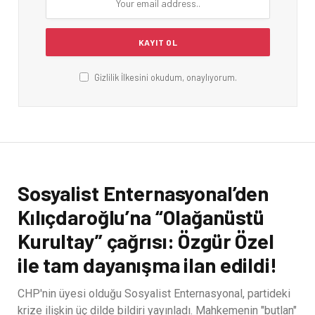
Gizlilik İlkesini okudum, onaylıyorum.
Sosyalist Enternasyonal’den
Kılıçdaroğlu’na “Olağanüstü
Kurultay” çağrısı: Özgür Özel
ile tam dayanışma ilan edildi!
CHP'nin üyesi olduğu Sosyalist Enternasyonal, partideki
krize ilişkin üç dilde bildiri yayınladı. Mahkemenin "butlan"