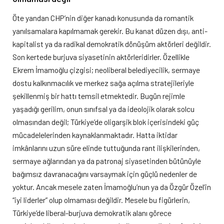
Öte yandan CHP’nin diğer kanadı konusunda da romantik
yanılsamalara kapılmamak gerekir. Bu kanat düzen dışı, anti-
kapitalist ya da radikal demokratik dönüşüm aktörleri değildir.
Son kertede burjuva siyasetinin aktörleridirler. Özellikle
Ekrem İmamoğlu çizgisi; neoliberal belediyecilik, sermaye
dostu kalkınmacılık ve merkez sağa açılma stratejileriyle
şekillenmiş bir hattı temsil etmektedir. Bugün rejimle
yaşadığı gerilim, onun sınıfsal ya da ideolojik olarak solcu
olmasından değil; Türkiye’de oligarşik blok içerisindeki güç
mücadelelerinden kaynaklanmaktadır. Hatta iktidar
imkânlarını uzun süre elinde tuttuğunda rant ilişkilerinden,
sermaye ağlarından ya da patronaj siyasetinden bütünüyle
bağımsız davranacağını varsaymak için güçlü nedenler de
yoktur. Ancak mesele zaten İmamoğlu’nun ya da Özgür Özel’in
“iyi liderler” olup olmaması değildir. Mesele bu figürlerin,
Türkiye’de liberal-burjuva demokratik alanı görece