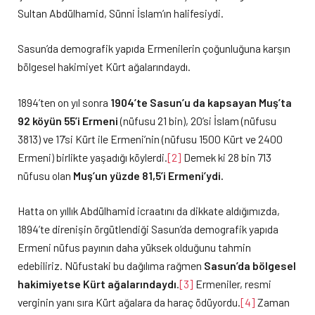
Sultan Abdülhamid, Sünni İslam’ın halifesiydi.
Sasun’da demografik yapıda Ermenilerin çoğunluğuna karşın
bölgesel hakimiyet Kürt ağalarındaydı.
1894’ten on yıl sonra
1904’te Sasun’u da kapsayan Muş’ta
92 köyün 55’i Ermeni
(nüfusu 21 bin), 20’si İslam (nüfusu
3813) ve 17’si Kürt ile Ermeni’nin (nüfusu 1500 Kürt ve 2400
Ermeni) birlikte yaşadığı köylerdi.
[2]
Demek ki 28 bin 713
nüfusu olan
Muş’un yüzde 81,5’i Ermeni’ydi.
Hatta on yıllık Abdülhamid icraatını da dikkate aldığımızda,
1894’te direnişin örgütlendiği Sasun’da demografik yapıda
Ermeni nüfus payının daha yüksek olduğunu tahmin
edebiliriz. Nüfustaki bu dağılıma rağmen
Sasun’da bölgesel
hakimiyetse Kürt ağalarındaydı
.
[3]
Ermeniler, resmi
verginin yanı sıra Kürt ağalara da haraç ödüyordu.
[4]
Zaman