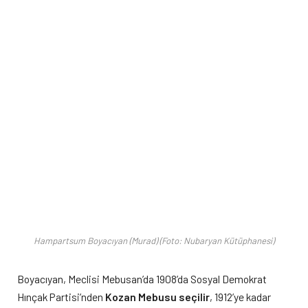
Hampartsum Boyacıyan (Murad) (Foto: Nubaryan Kütüphanesi)
Boyacıyan, Meclisi Mebusan’da 1908’da Sosyal Demokrat
Hınçak Partisi’nden
Kozan Mebusu seçilir
, 1912’ye kadar