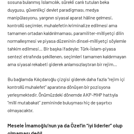
sosuna bulanmış İslamcılık, sürekli canlı tutulan beka
duygusu, güvenlikçi devlet paradigması, medya
manipülasyonu, yargının siyasal aparat hâline gelmesi,
kontrollü seçimler, muhalefetin kriminalize edilmesi ama
tamamen ortadan kaldırılmaması, paramiliter-milliyetçi dilin
normalleşmesi ve piyasa düzeninin dinsel-milliyetçi söylemle
tahkim edilmesi… Bir başka ifadeyle; Türk-İslam-piyasa
sentezi etrafında şekillenen, seçimleri tamamen kaldırmayan
ama siyasal rekabeti giderek anlamsızlaştıran bir rejim…
Bu bağlamda Kılıçdaroğlu çizgisi giderek daha fazla “rejim içi
kontrollü muhalefet” aparatına dönüşen bir pozisyona
yerleşmektedir. Önümüzdeki dönemde AKP-MHP hattıyla
“milli mutabakat” zemininde buluşması hiç de şaşırtıcı
olmayacaktır.
Mesele İmamoğlu’nun ya da Özel’in “iyi liderler” olup
olmaması değil