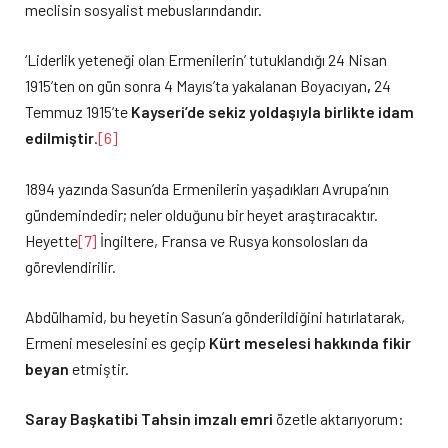
meclisin sosyalist mebuslarındandır.
‘Liderlik yeteneği olan Ermenilerin’ tutuklandığı 24 Nisan
1915’ten on gün sonra 4 Mayıs’ta yakalanan Boyacıyan
,
24
Temmuz 1915’te
Kayseri’de sekiz yoldaşıyla birlikte idam
edilmiştir
.
[6]
1894 yazında Sasun’da Ermenilerin yaşadıkları Avrupa’nın
gündemindedir; neler olduğunu bir heyet araştıracaktır.
Heyette
[7]
İngiltere, Fransa ve Rusya konsolosları da
görevlendirilir.
Abdülhamid, bu heyetin Sasun’a gönderildiğini hatırlatarak,
Ermeni meselesini es geçip
Kürt meselesi hakkında fikir
beyan
etmiştir.
Saray Başkatibi Tahsin imzalı emri
özetle aktarıyorum: