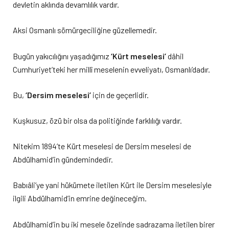
devletin aklında devamlılık vardır.
Aksi Osmanlı sömürgeciliğine güzellemedir.
Bugün yakıcılığını yaşadığımız
‘Kürt meselesi’
dâhil
Cumhuriyet’teki her millî meselenin evveliyatı, Osmanlı’dadır.
Bu,
‘Dersim meselesi’
için de geçerlidir.
Kuşkusuz, özü bir olsa da politiğinde farklılığı vardır.
Nitekim 1894’te Kürt meselesi de Dersim meselesi de
Abdülhamid’in gündemindedir.
Babıâli’ye yani hükümete iletilen Kürt ile Dersim meselesiyle
ilgili Abdülhamid’in emrine değineceğim.
Abdülhamid’in bu iki mesele özelinde sadrazama iletilen birer