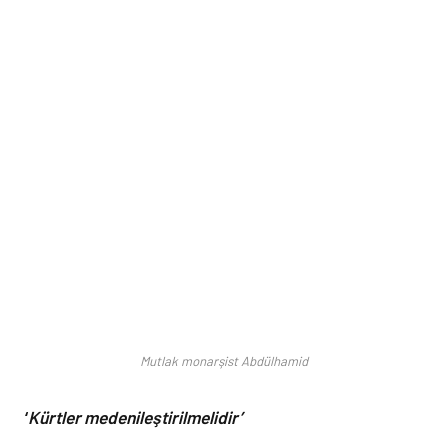
Mutlak monarşist Abdülhamid
‘
Kürtler medenileştirilmelidir’