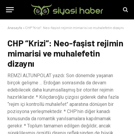
Anasayfa
»
CHP “Krizi”: Neo-faşist rejimin mimarisi ve muhalefetin dizaynı
CHP “Krizi”: Neo-faşist rejimin
mimarisi ve muhalefetin
dizaynı
REMZİ ALTUNPOLAT yazdı: Son dönemde yaşanan
birçok gelişme ... Erdoğan sonrasında da devam
edebilecek daha kurumsallaşmış bir otoriter rejimin
hazırlıklarıdır. * Kılıçdaroğlu çizgisi giderek daha fazla
“rejim içi kontrollü muhalefet” aparatına dönüşen bir
pozisyona yerleşmektedir. * CHP’nin diğer kanadı
konusunda da romantik yanılsamalara kapılmamak
gerekir. * Toplum tamamen edilgen değildir; ancak
süreklileşmiş örgütlü direniş refleksinden de büyük