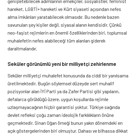
genişletebilecek adımlarının emekçiler, sosyalistler, feminist
hareket, LGBTİ+ hareketi ve Kürt siyaseti açısından nefes
alma imkânları yaratabilecek olmasıdır. Bu nedenle bazen
savunulan şey kişiler değil, siyasal alanın kendisidir. Çünkü
neo-faşist rejimlerin en önemli özelliklerinden biri, toplumsal
muhalefetin nefes alabileceği tüm alanları giderek
daraltmalarıdır.
Seküler görünümlü yeni bir milliyetçi zehirlenme
Seküler milliyetçi muhalefet konusunda da ciddi bir yanılsama
üretilmektedir. Bugün söylemsel düzeyde sert muhalif
pozisyonlar alan İYİ Parti ya da Zafer Partisi gibi yapıların,
defalarca görüldüğü üzere, uygun koşullarda rejimle
uzlaşmayacağının hiçbir garantisi yoktur. Türkiye sağında
devlet refleksi çoğu zaman ideolojik farklılıkların önüne
geçmektedir. Sinan Oğan örneği bunun yakın dönemdeki en
açık göstergelerinden biri olmuştur. Dahası ve bilhassa dikkat