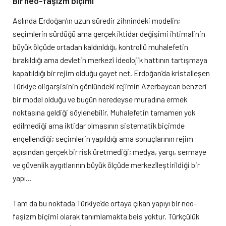
Bir neo-faşizm biçimi
Aslında Erdoğan’ın uzun süredir zihnindeki modelin;
seçimlerin sürdüğü ama gerçek iktidar değişimi ihtimalinin
büyük ölçüde ortadan kaldırıldığı, kontrollü muhalefetin
bırakıldığı ama devletin merkezî ideolojik hattının tartışmaya
kapatıldığı bir rejim olduğu gayet net. Erdoğan’da kristalleşen
Türkiye oligarşisinin gönlündeki rejimin Azerbaycan benzeri
bir model olduğu ve bugün neredeyse muradına ermek
noktasına geldiği söylenebilir. Muhalefetin tamamen yok
edilmediği ama iktidar olmasının sistematik biçimde
engellendiği; seçimlerin yapıldığı ama sonuçlarının rejim
açısından gerçek bir risk üretmediği; medya, yargı, sermaye
ve güvenlik aygıtlarının büyük ölçüde merkezîleştirildiği bir
yapı…
Tam da bu noktada Türkiye’de ortaya çıkan yapıyı bir neo-
faşizm biçimi olarak tanımlamakta beis yoktur. Türkçülük