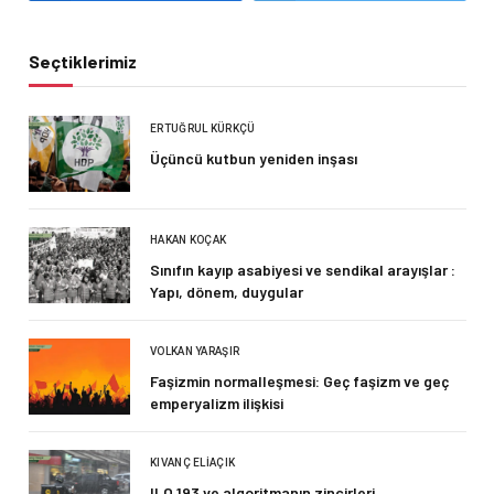
Seçtiklerimiz
ERTUĞRUL KÜRKÇÜ
Üçüncü kutbun yeniden inşası
HAKAN KOÇAK
Sınıfın kayıp asabiyesi ve sendikal arayışlar :
Yapı, dönem, duygular
VOLKAN YARAŞIR
Faşizmin normalleşmesi: Geç faşizm ve geç
emperyalizm ilişkisi
KIVANÇ ELIAÇIK
ILO 193 ve algoritmanın zincirleri