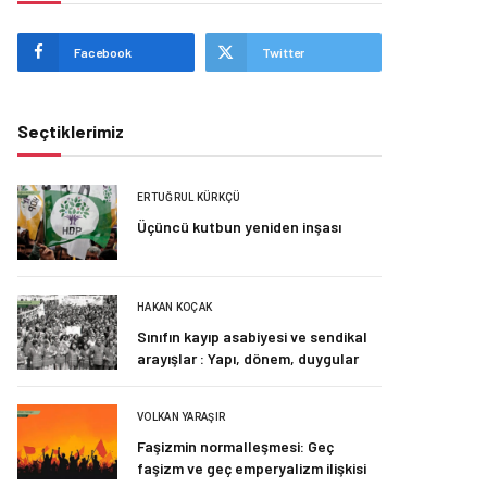
Facebook
Twitter
Seçtiklerimiz
ERTUĞRUL KÜRKÇÜ
Üçüncü kutbun yeniden inşası
HAKAN KOÇAK
Sınıfın kayıp asabiyesi ve sendikal
arayışlar : Yapı, dönem, duygular
VOLKAN YARAŞIR
Faşizmin normalleşmesi: Geç
faşizm ve geç emperyalizm ilişkisi