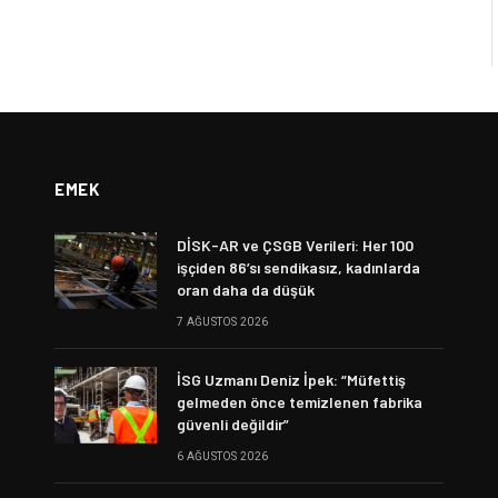
EMEK
DİSK-AR ve ÇSGB Verileri: Her 100
işçiden 86’sı sendikasız, kadınlarda
oran daha da düşük
7 AĞUSTOS 2026
İSG Uzmanı Deniz İpek: “Müfettiş
gelmeden önce temizlenen fabrika
güvenli değildir”
6 AĞUSTOS 2026