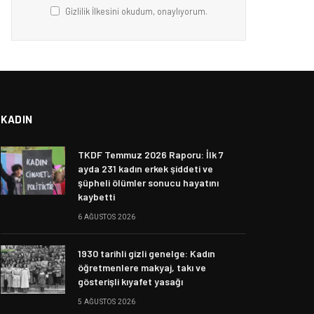
Gizlilik İlkesini okudum, onaylıyorum.
KADIN
TKDF Temmuz 2026 Raporu: İlk 7
ayda 231 kadın erkek şiddeti ve
şüpheli ölümler sonucu hayatını
kaybetti
6 AĞUSTOS 2026
1930 tarihli gizli genelge: Kadın
öğretmenlere makyaj, takı ve
gösterişli kıyafet yasağı
5 AĞUSTOS 2026