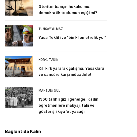
Otoriter barışın hukuku mu,
demokratik toplumun eşiği mi?
TUNCAY YILMAZ
Yasa Teklifi ve “bin kilometrelik yol”
KORKUT AKIN
Kılı kırk yararak çalışma: Yasaklara
ve sansüre karşı mücadele!
MAHSUNI GÜL
1930 tarihli gizli genelge: Kadın
öğretmenlere makyaj, takı ve
gösterişli kıyafet yasağı
Bağlantıda Kalın