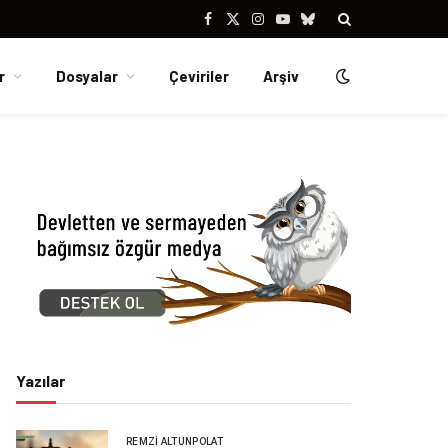
Facebook
X
Instagram
YouTube
Bluesky
(Twitter)
r
Dosyalar
Çeviriler
Arşiv
Yazılar
REMZI ALTUNPOLAT