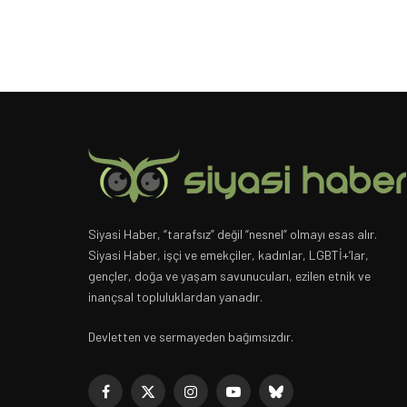
Siyasi Haber, “tarafsız” değil “nesnel” olmayı esas alır.
Siyasi Haber, işçi ve emekçiler, kadınlar, LGBTİ+’lar,
gençler, doğa ve yaşam savunucuları, ezilen etnik ve
inançsal topluluklardan yanadır.
Devletten ve sermayeden bağımsızdır.
Facebook
X
Instagram
YouTube
Bluesky