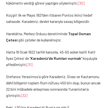
hükümetin verdiği görevi yaptığını söylemiştir.
[30]
Koçgiri ilk ve Mayıs 1921’den itibaren Pontos ikinci hedef
sahasıdır. Karadeniz, devlet kararıyla savaş bölgesidir.
Harekâtta, Merkez Ordusu denetiminde
Topal Osman
Çetesi
gibi çeteler de kullanılmıştır.
Hatta 19 Ocak 1922 tarihli kanunla, 45-50 asker katili Katil
İlyas Çetesi de “
Karadeniz’de Rumları vurmak
” koşuluyla
affedilmiştir.
[31]
Stefanos Yerasimos’a göre Karadeniz, Sivas ve Kastamonu
dâhil bölgenin toplam Rum nüfusu 450 bin olup, bunun ancak
22 bini mübadele anlaşması sonrasında Yunanistan’a
gitmiştir.
[32]
Peki, 430 bin Karadenizli Rum’a ne oldu?