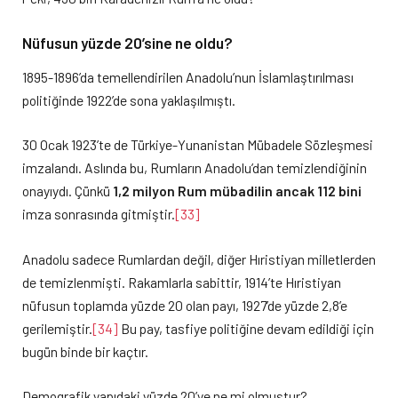
Nüfusun yüzde 20’sine ne oldu?
1895-1896’da temellendirilen Anadolu’nun İslamlaştırılması
politiğinde 1922’de sona yaklaşılmıştı.
30 Ocak 1923’te de Türkiye-Yunanistan Mübadele Sözleşmesi
imzalandı. Aslında bu, Rumların Anadolu’dan temizlendiğinin
onayıydı. Çünkü
1,2 milyon Rum mübadilin ancak 112 bini
imza sonrasında gitmiştir.
[33]
Anadolu sadece Rumlardan değil, diğer Hıristiyan milletlerden
de temizlenmişti. Rakamlarla sabittir, 1914’te Hıristiyan
nüfusun toplamda yüzde 20 olan payı, 1927’de yüzde 2,8’e
gerilemiştir.
[34]
Bu pay, tasfiye politiğine devam edildiği için
bugün binde bir kaçtır.
Demografik yapıdaki yüzde 20’ye ne mi olmuştur?