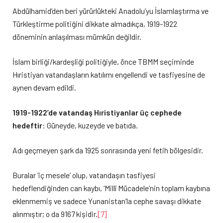
Abdülhamid’den beri yürürlükteki Anadolu’yu İslamlaştırma ve
Türkleştirme politiğini dikkate almadıkça, 1919-1922
döneminin anlaşılması mümkün değildir.
İslam birliği/kardeşliği politiğiyle, önce TBMM seçiminde
Hıristiyan vatandaşların katılımı engellendi ve tasfiyesine de
aynen devam edildi.
1919-1922’de vatandaş Hıristiyanlar üç cephede
hedeftir
: Güneyde, kuzeyde ve batıda.
Adı geçmeyen şark da 1925 sonrasında yeni fetih bölgesidir.
Buralar ‘iç mesele’ olup, vatandaşın tasfiyesi
hedeflendiğinden can kaybı, ‘Millî Mücadele’nin toplam kaybına
eklenmemiş ve sadece Yunanistan’la cephe savaşı dikkate
alınmıştır; o da 9167 kişidir.
[7]