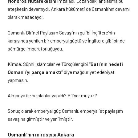
Mondros Mütarekesini
imzaladı. Lozan’daki antlaşma bu
ateşkesin devamıydı. Ankara hükümeti de Osmanlı’nın devamı
olarak masadaydı.
Osmanlı, Birinci Paylaşım Savaşı’nın galibi İngiltere’nin
karşısında yenilen bir emperyal güçtü ve İngiltere gibi bir de
sömürge imparatorluğuydu.
Kimse, Sünni İslamcılar ve Türkçüler gibi
“Batı’nın hedefi
Osmanlı’yı parçalamaktı”
diye mağduriyet edebiyatı
yapmasın.
Almanya ile ne planlar yapıldı? Biliyor muyuz?
Sonuç olarak emperyal güç Osmanlı, emperyalist paylaşım
savaşına girmiştir ve yenilmiştir.
Osmanlı’nın mirasçısı Ankara