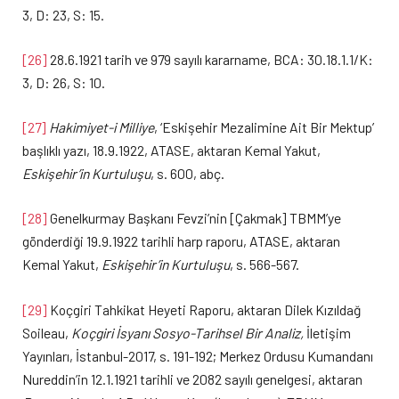
3, D: 23, S: 15.
[26]
28.6.1921 tarih ve 979 sayılı kararname, BCA: 30.18.1.1/K:
3, D: 26, S: 10.
[27]
Hakimiyet-i Milliye
, ‘Eskişehir Mezalimine Ait Bir Mektup’
başlıklı yazı, 18.9.1922, ATASE, aktaran Kemal Yakut,
Eskişehir’in Kurtuluşu
, s. 600, abç.
[28]
Genelkurmay Başkanı Fevzi’nin [Çakmak] TBMM’ye
gönderdiği 19.9.1922 tarihli harp raporu, ATASE, aktaran
Kemal Yakut,
Eskişehir’in Kurtuluşu
, s. 566-567.
[29]
Koçgiri Tahkikat Heyeti Raporu, aktaran Dilek Kızıldağ
Soileau,
Koçgiri İsyanı Sosyo-Tarihsel Bir Analiz,
İletişim
Yayınları, İstanbul-2017, s. 191-192; Merkez Ordusu Kumandanı
Nureddin’in 12.1.1921 tarihli ve 2082 sayılı genelgesi, aktaran