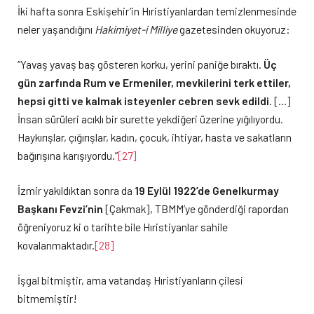
İki hafta sonra Eskişehir’in Hıristiyanlardan temizlenmesinde
neler yaşandığını
Hakimiyet-i Milliye
gazetesinden okuyoruz:
“Yavaş yavaş baş gösteren korku, yerini paniğe bıraktı.
Üç
gün zarfında Rum ve Ermeniler, mevkilerini terk ettiler,
hepsi gitti ve kalmak isteyenler cebren sevk edildi
. […]
İnsan sürüleri acıklı bir surette yekdiğeri üzerine yığılıyordu.
Haykırışlar, çığırışlar, kadın, çocuk, ihtiyar, hasta ve sakatların
bağırışına karışıyordu.”
[27]
İzmir yakıldıktan sonra da
19 Eylül 1922’de Genelkurmay
Başkanı Fevzi’nin
[Çakmak], TBMM’ye gönderdiği rapordan
öğreniyoruz ki o tarihte bile Hıristiyanlar sahile
kovalanmaktadır.
[28]
İşgal bitmiştir, ama vatandaş Hıristiyanların çilesi
bitmemiştir!