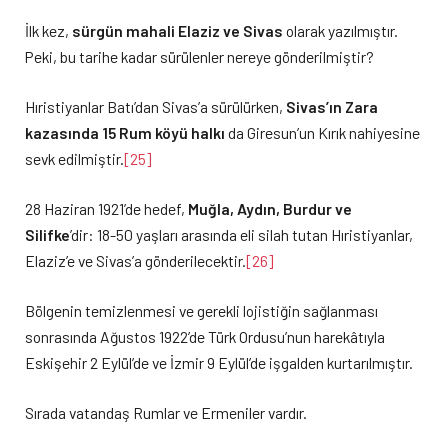
İlk kez,
sürgün mahali Elaziz ve Sivas
olarak yazılmıştır.
Peki, bu tarihe kadar sürülenler nereye gönderilmiştir?
Hıristiyanlar Batı’dan Sivas’a sürülürken,
Sivas’ın Zara
kazasında 15 Rum köyü halkı
da Giresun’un Kırık nahiyesine
sevk edilmiştir.
[25]
28 Haziran 1921’de hedef,
Muğla, Aydın, Burdur ve
Silifke
’dir: 18-50 yaşları arasında eli silah tutan Hıristiyanlar,
Elaziz’e ve Sivas’a gönderilecektir.
[26]
Bölgenin temizlenmesi ve gerekli lojistiğin sağlanması
sonrasında Ağustos 1922’de Türk Ordusu’nun harekâtıyla
Eskişehir 2 Eylül’de ve İzmir 9 Eylül’de işgalden kurtarılmıştır.
Sırada vatandaş Rumlar ve Ermeniler vardır.