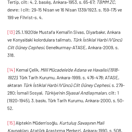
Tertip, cilt: 4, 2. basılış, Ankara-1953, s. 65-67;
TBMM ZC
,
devre: I cilt: 29-15 Nisan ve 16 Nisan 1339/1923, s. 159-175 ve
199 ve Fihrist-s. 4.
[13]
25.1.1920’de Mustafa Kemal’in Sivas, Diyarbakır, Ankara
ve Konya’daki kolordulara talimatı,
Türk İstiklal Harbi IV’üncü
Cilt Güney Cephesi
, Genelkurmay-ATASE, Ankara-2009, s.
318.
[14]
Kemal Çelik,
Millî Mücadele’de Adana ve Havalisi (1918-
1922)
, Türk Tarih Kurumu, Ankara-1999, s. 476-478; ATASE,
aktaran
Türk İstiklal Harbi IV’üncü Cilt Güney Cephesi
, s. 279-
280; İsmail Sosyal,
Türkiye’nin Siyasal Andlaşmaları
, cilt: 1
(1920-1945), 3. baskı, Türk Tarih Kurumu, Ankara-2000, s. 50-
52.
[15]
Alptekin Müderrisoğlu,
Kurtuluş Savaşının Mali
Kaynakları
, Atatürk Araştırma Merkezi, Ankara-1990, s. 508,