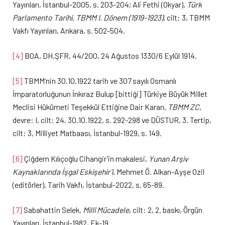
Yayınları, İstanbul-2005, s. 203-204; Ali Fethi (Okyar),
Türk
Parlamento Tarihi, TBMM I. Dönem (1919-1923)
, cilt: 3, TBMM
Vakfı Yayınları, Ankara, s. 502-504.
[4]
BOA, DH.ŞFR, 44/200, 24 Ağustos 1330/6 Eylül 1914.
[5]
TBMM’nin 30.10.1922 tarih ve 307 sayılı Osmanlı
İmparatorluğunun İnkıraz Bulup [bittiği] Türkiye Büyük Millet
Meclisi Hükümeti Teşekkül Ettiğine Dair Kararı,
TBMM ZC
,
devre: I, cilt: 24, 30.10.1922, s. 292-298 ve DÜSTUR, 3. Tertip,
cilt: 3, Milliyet Matbaası, İstanbul-1929, s. 149.
[6]
Çiğdem Kılıçoğlu Cihangir’in makalesi,
Yunan Arşiv
Kaynaklarında İşgal Eskişehir’i
, Mehmet Ö. Alkan-Ayşe Ozil
(editörler), Tarih Vakfı, İstanbul-2022, s. 65-89.
[7]
Sabahattin Selek,
Millî Mücadele
, cilt: 2, 2. baskı, Örgün
Yayınları, İstanbul-1982, Ek-19.