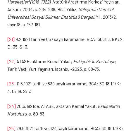
Hareketleri (1918-1922)
, Atatürk Araştırma Merkezi Yayınları,
Ankara-2004, s. 284-289; Bilal Yıldız,
Süleyman Demirel
Üniversitesi Sosyal Bilimler Enstitüsü Dergisi
, Yıl: 2013/2,
sayı:18, s. 157-181.
[21]
9.2.1921 tarih ve 657 sayılı kararname, BCA: 30.18.1.1/K: 2,
D: 35, S: 3.
[22]
ATASE, aktaran Kemal Yakut,
Eskişehir’in Kurtuluşu
,
Tarih Vakfı Yurt Yayınları, İstanbul-2023, s. 68-73.
[23]
11.5.1921 tarih ve 839 sayılı kararname, BCA: 30.18.1.1/K:
3, D: 19, S: 7.
[24]
20.5.1921’de, ATASE, aktaran Kemal Yakut,
Eskişehir’in
Kurtuluşu
, s. 80-83.
[25]
29.5.1921 tarih ve 924 sayılı kararname, BCA: 30.18.1.1/K: