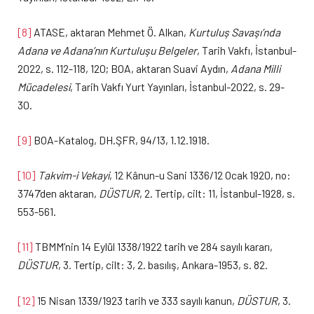
[8]
ATASE, aktaran Mehmet Ö. Alkan,
Kurtuluş Savaşı’nda
Adana ve Adana’nın Kurtuluşu Belgeler
, Tarih Vakfı, İstanbul-
2022, s. 112-118, 120; BOA, aktaran Suavi Aydın,
Adana Milli
Mücadelesi
, Tarih Vakfı Yurt Yayınları, İstanbul-2022, s. 29-
30.
[9]
BOA-Katalog, DH.ŞFR, 94/13, 1.12.1918.
[10]
Takvim-i Vekayi
, 12 Kânun-u Sani 1336/12 Ocak 1920, no:
3747’den aktaran,
DÜSTUR
, 2. Tertip, cilt: 11, İstanbul-1928, s.
553-561.
[11]
TBMM’nin 14 Eylül 1338/1922 tarih ve 284 sayılı kararı,
DÜSTUR
, 3. Tertip, cilt: 3, 2. basılış, Ankara-1953, s. 82.
[12]
15 Nisan 1339/1923 tarih ve 333 sayılı kanun,
DÜSTUR
, 3.