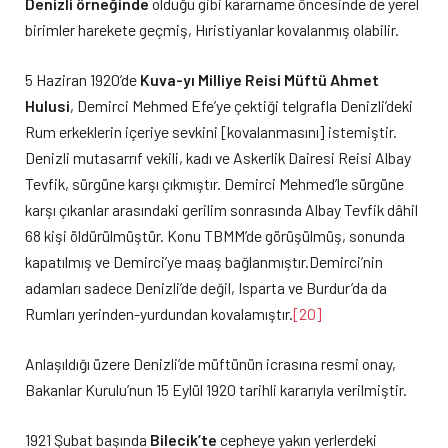
Denizli örneğinde
olduğu gibi kararname öncesinde de yerel
birimler harekete geçmiş, Hıristiyanlar kovalanmış olabilir.
5 Haziran 1920’de
Kuva-yı Milliye Reisi Müftü Ahmet
Hulusi
, Demirci Mehmed Efe’ye çektiği telgrafla Denizli’deki
Rum erkeklerin içeriye sevkini [kovalanmasını] istemiştir.
Denizli mutasarrıf vekili, kadı ve Askerlik Dairesi Reisi Albay
Tevfik, sürgüne karşı çıkmıştır. Demirci Mehmed’le sürgüne
karşı çıkanlar arasındaki gerilim sonrasında Albay Tevfik dâhil
68 kişi öldürülmüştür. Konu TBMM’de görüşülmüş, sonunda
kapatılmış ve Demirci’ye maaş bağlanmıştır.Demirci’nin
adamları sadece Denizli’de değil, Isparta ve Burdur’da da
Rumları yerinden-yurdundan kovalamıştır.
[20]
Anlaşıldığı üzere Denizli’de müftünün icrasına resmi onay,
Bakanlar Kurulu’nun 15 Eylül 1920 tarihli kararıyla verilmiştir.
1921 Şubat başında
Bilecik’te
cepheye yakın yerlerdeki