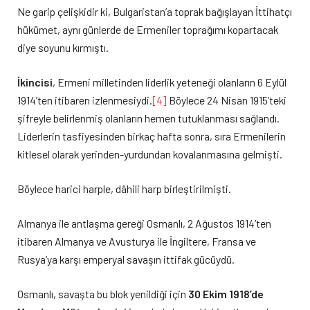
Ne garip çelişkidir ki, Bulgaristan’a toprak bağışlayan İttihatçı
hükümet, aynı günlerde de Ermeniler toprağımı kopartacak
diye soyunu kırmıştı.
İkincisi
, Ermeni milletinden liderlik yeteneği olanların 6 Eylül
1914’ten itibaren izlenmesiydi.
[4]
Böylece 24 Nisan 1915’teki
şifreyle belirlenmiş olanların hemen tutuklanması sağlandı.
Liderlerin tasfiyesinden birkaç hafta sonra, sıra Ermenilerin
kitlesel olarak yerinden-yurdundan kovalanmasına gelmişti.
Böylece harici harple, dâhili harp birleştirilmişti.
Almanya ile antlaşma gereği Osmanlı, 2 Ağustos 1914’ten
itibaren Almanya ve Avusturya ile İngiltere, Fransa ve
Rusya’ya karşı emperyal savaşın ittifak gücüydü.
Osmanlı, savaşta bu blok yenildiği için
30 Ekim 1918’de