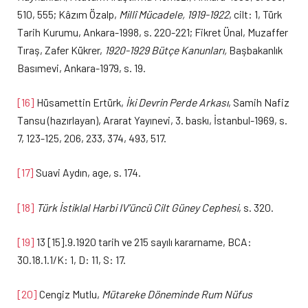
510, 555; Kâzım Özalp,
Millî Mücadele, 1919-1922
, cilt: 1, Türk
Tarih Kurumu, Ankara-1998, s. 220-221; Fikret Ünal, Muzaffer
Tıraş, Zafer Kükrer,
1920-1929 Bütçe Kanunları,
Başbakanlık
Basımevi, Ankara-1979, s. 19.
[16]
Hüsamettin Ertürk,
İki Devrin Perde Arkası
, Samih Nafiz
Tansu (hazırlayan), Ararat Yayınevi, 3. baskı, İstanbul-1969, s.
7, 123-125, 206, 233, 374, 493, 517.
[17]
Suavi Aydın, age, s. 174.
[18]
Türk İstiklal Harbi IV’üncü Cilt Güney Cephesi
, s. 320.
[19]
13 [15].9.1920 tarih ve 215 sayılı kararname, BCA:
30.18.1.1/K: 1, D: 11, S: 17.
[20]
Cengiz Mutlu,
Mütareke Döneminde Rum Nüfus