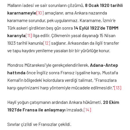
Malların iadesi ve sair sorunların çözümü,
8 Ocak 1920 tarihli
kararnameyle
[10]
amaçlanır, ama Ankara nazarında
kararname sorundur, pek uygulanmaz. Kararname, İzmir’e
Türk askeri girdikten beş gün sonra
14 Eylül 1922’de TBMM
kararıyla
[11]
ilga edilir. Çökmenin yasal dayanağı 15 Nisan
1923 tarihli kanunla
[12]
sağlanır. Arkasından da ilgili transfer
ve tapu kaydını yenileme yasaları bir bir yürürlüğe konur.
Mondros Mütarekesi’yle gerekçelendirilerek,
Adana-Antep
hattında
önce İngiliz sonra Fransız işgaline karşı, Mustafa
Kemal’in bölgedeki kolordulara verdiği talimat, “Fransızlara
karşı gayrinizami harp yöntemiyle mücadele edilmesidir.”
[13]
Hayli yoğun çatışmanın ardından Ankara hükümeti,
20 Ekim
1921’de Fransa ile anlaşmayı
imzaladı.
[14]
Sınırlar çizildi ve Fransızlar çekildi.