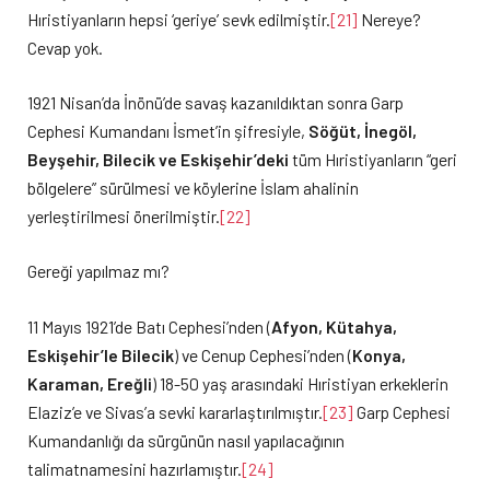
Hıristiyanların hepsi ‘geriye’ sevk edilmiştir.
[21]
Nereye?
Cevap yok.
1921 Nisan’da İnönü’de savaş kazanıldıktan sonra Garp
Cephesi Kumandanı İsmet’in şifresiyle,
Söğüt, İnegöl,
Beyşehir, Bilecik ve Eskişehir’deki
tüm Hıristiyanların “geri
bölgelere” sürülmesi ve köylerine İslam ahalinin
yerleştirilmesi önerilmiştir.
[22]
Gereği yapılmaz mı?
11 Mayıs 1921’de Batı Cephesi’nden (
Afyon, Kütahya,
Eskişehir’le Bilecik
) ve Cenup Cephesi’nden (
Konya,
Karaman, Ereğli
) 18-50 yaş arasındaki Hıristiyan erkeklerin
Elaziz’e ve Sivas’a sevki kararlaştırılmıştır.
[23]
Garp Cephesi
Kumandanlığı da sürgünün nasıl yapılacağının
talimatnamesini hazırlamıştır.
[24]