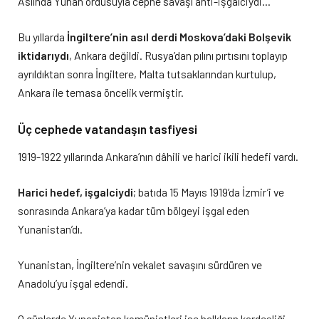
Aslında Yunan ordusuyla cephe savaşı anti-işgalciydi…
Bu yıllarda
İngiltere’nin asıl derdi Moskova’daki Bolşevik
iktidarıydı
, Ankara değildi. Rusya’dan pılını pırtısını toplayıp
ayrıldıktan sonra İngiltere, Malta tutsaklarından kurtulup,
Ankara ile temasa öncelik vermiştir.
Üç cephede vatandaşın tasfiyesi
1919-1922 yıllarında Ankara’nın dâhili ve harici ikili hedefi vardı.
Harici hedef, işgalciydi
; batıda 15 Mayıs 1919’da İzmir’i ve
sonrasında Ankara’ya kadar tüm bölgeyi işgal eden
Yunanistan’dı.
Yunanistan, İngiltere’nin vekalet savaşını sürdüren ve
Anadolu’yu işgal edendi.
O günlerde Yunanistan komünistleri ise halkların kardeşliği