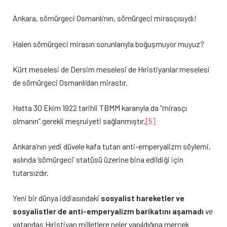
Ankara, sömürgeci Osmanlı’nın, sömürgeci mirasçısıydı!
Halen sömürgeci mirasın sorunlarıyla boğuşmuyor muyuz?
Kürt meselesi de Dersim meselesi de Hıristiyanlar meselesi
de sömürgeci Osmanlı’dan mirastır.
Hatta 30 Ekim 1922 tarihli TBMM kararıyla da “mirasçı
olmanın” gerekli meşruiyeti sağlanmıştır.
[5]
Ankara’nın yedi düvele kafa tutan anti-emperyalizm söylemi,
aslında ‘sömürgeci’ statüsü üzerine bina edildiği için
tutarsızdır.
Yeni bir dünya iddiasındaki
sosyalist hareketler ve
sosyalistler de
anti-emperyalizm barikatını aşamadı
ve
vatandaş Hıristiyan milletlere neler yapıldığına mercek