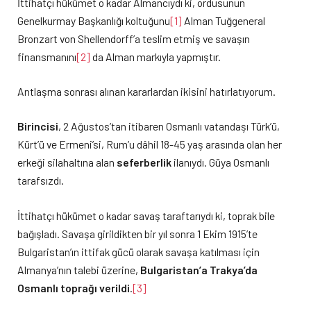
İttihatçı hükümet o kadar Almancıydı ki, ordusunun
Genelkurmay Başkanlığı koltuğunu
[1]
Alman Tuğgeneral
Bronzart von Shellendorff’a teslim etmiş ve savaşın
finansmanını
[2]
da Alman markıyla yapmıştır.
Antlaşma sonrası alınan kararlardan ikisini hatırlatıyorum.
Birincisi
, 2 Ağustos’tan itibaren Osmanlı vatandaşı Türk’ü,
Kürt’ü ve Ermeni’si, Rum’u dâhil 18-45 yaş arasında olan her
erkeği silahaltına alan
seferberlik
ilanıydı. Güya Osmanlı
tarafsızdı.
İttihatçı hükümet o kadar savaş taraftarıydı ki, toprak bile
bağışladı. Savaşa girildikten bir yıl sonra 1 Ekim 1915’te
Bulgaristan’ın ittifak gücü olarak savaşa katılması için
Almanya’nın talebi üzerine,
Bulgaristan’a Trakya’da
Osmanlı toprağı verildi
.
[3]