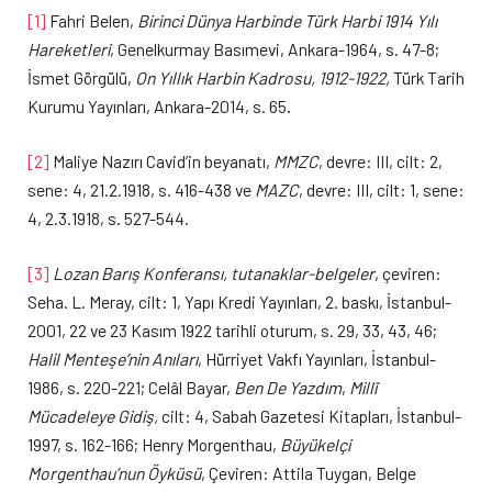
[1]
Fahri Belen,
Birinci Dünya Harbinde Türk Harbi 1914 Yılı
Hareketleri
, Genelkurmay Basımevi, Ankara-1964, s. 47-8;
İsmet Görgülü,
On Yıllık Harbin Kadrosu, 1912-1922,
Türk Tarih
Kurumu Yayınları, Ankara-2014, s. 65
.
[2]
Maliye Nazırı Cavid’in beyanatı,
MMZC
, devre: III, cilt: 2,
sene: 4, 21.2.1918, s. 416-438 ve
MAZC
, devre: III, cilt: 1, sene:
4, 2.3.1918, s. 527-544.
[3]
Lozan Barış Konferansı, tutanaklar-belgeler
, çeviren:
Seha. L. Meray, cilt: 1, Yapı Kredi Yayınları, 2. baskı, İstanbul-
2001, 22 ve 23 Kasım 1922 tarihli oturum, s. 29, 33, 43, 46;
Halil Menteşe’nin Anıları
, Hürriyet Vakfı Yayınları, İstanbul-
1986, s. 220-221; Celâl Bayar,
Ben De Yazdım
,
Millî
Mücadeleye Gidiş,
cilt: 4, Sabah Gazetesi Kitapları, İstanbul-
1997, s. 162-166; Henry Morgenthau,
Büyükelçi
Morgenthau’nun Öyküsü
, Çeviren: Attila Tuygan, Belge