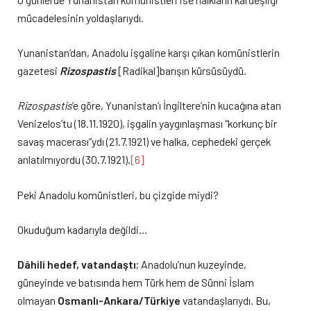
mücadelesinin yoldaşlarıydı.
Yunanistan’dan, Anadolu işgaline karşı çıkan komünistlerin
gazetesi
Rizospastis
[Radikal]barışın kürsüsüydü.
Rizospastis
’e göre, Yunanistan’ı İngiltere’nin kucağına atan
Venizelos’tu (18.11.1920), işgalin yaygınlaşması “korkunç bir
savaş macerası”ydı (21.7.1921) ve halka, cephedeki gerçek
anlatılmıyordu (30.7.1921).
[6]
Peki Anadolu komünistleri, bu çizgide miydi?
Okuduğum kadarıyla değildi…
Dâhili hedef, vatandaştı
; Anadolu’nun kuzeyinde,
güneyinde ve batısında hem Türk hem de Sünni İslam
olmayan
Osmanlı-Ankara/Türkiye
vatandaşlarıydı. Bu,