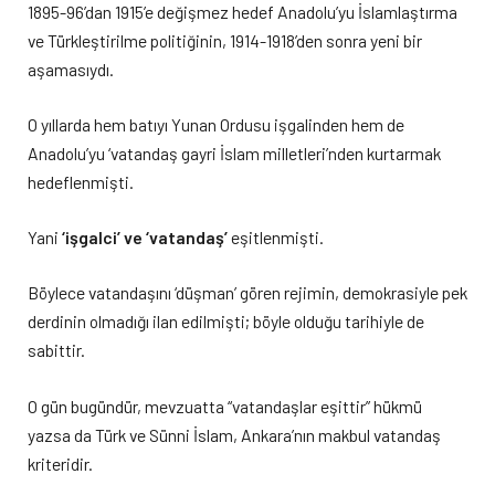
1895-96’dan 1915’e değişmez hedef Anadolu’yu İslamlaştırma
ve Türkleştirilme politiğinin, 1914-1918’den sonra yeni bir
aşamasıydı.
O yıllarda hem batıyı Yunan Ordusu işgalinden hem de
Anadolu’yu ‘vatandaş gayri İslam milletleri’nden kurtarmak
hedeflenmişti.
Yani
‘işgalci’ ve ‘vatandaş’
eşitlenmişti.
Böylece vatandaşını ‘düşman’ gören rejimin, demokrasiyle pek
derdinin olmadığı ilan edilmişti; böyle olduğu tarihiyle de
sabittir.
O gün bugündür, mevzuatta “vatandaşlar eşittir” hükmü
yazsa da Türk ve Sünni İslam, Ankara’nın makbul vatandaş
kriteridir.