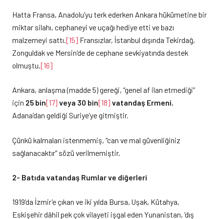
Hatta Fransa, Anadolu’yu terk ederken Ankara hükümetine bir
miktar silahı, cephaneyi ve uçağı hediye etti ve bazı
malzemeyi sattı.
[15]
Fransızlar, İstanbul dışında Tekirdağ,
Zonguldak ve Mersin’de de cephane sevkiyatında destek
olmuştu.
[16]
Ankara, anlaşma (madde 5) gereği, “genel af ilan etmediği”
için
25 bin
[17]
veya 30 bin
[18]
vatandaş Ermeni
,
Adana’dan geldiği Suriye’ye gitmiştir.
Çünkü kalmaları istenmemiş, “can ve mal güvenliğiniz
sağlanacaktır” sözü verilmemiştir.
2- Batıda vatandaş Rumlar ve diğerleri
1919’da İzmir’e çıkan ve iki yılda Bursa, Uşak, Kütahya,
Eskişehir dâhil pek çok vilayeti işgal eden Yunanistan, ‘dış