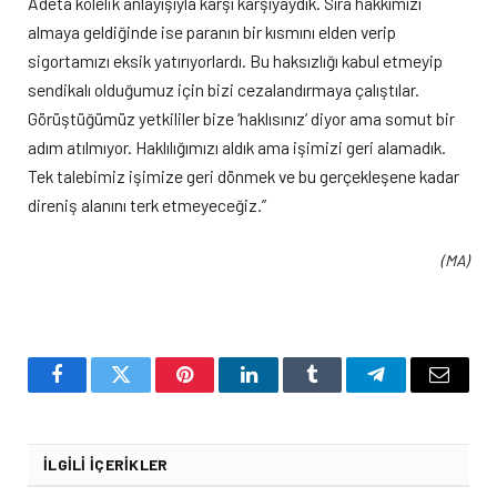
Adeta kölelik anlayışıyla karşı karşıyaydık. Sıra hakkımızı
almaya geldiğinde ise paranın bir kısmını elden verip
sigortamızı eksik yatırıyorlardı. Bu haksızlığı kabul etmeyip
sendikalı olduğumuz için bizi cezalandırmaya çalıştılar.
Görüştüğümüz yetkililer bize ‘haklısınız’ diyor ama somut bir
adım atılmıyor. Haklılığımızı aldık ama işimizi geri alamadık.
Tek talebimiz işimize geri dönmek ve bu gerçekleşene kadar
direniş alanını terk etmeyeceğiz.”
(MA)
Facebook
Twitter
Pinterest
LinkedIn
Tumblr
Telegram
Email
İLGILI İÇERIKLER