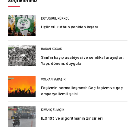
Seçtiklerimiz
ERTUĞRUL KÜRKÇÜ
Üçüncü kutbun yeniden inşası
HAKAN KOÇAK
Sınıfın kayıp asabiyesi ve sendikal arayışlar :
Yapı, dönem, duygular
VOLKAN YARAŞIR
Faşizmin normalleşmesi: Geç faşizm ve geç
emperyalizm ilişkisi
KIVANÇ ELIAÇIK
ILO 193 ve algoritmanın zincirleri