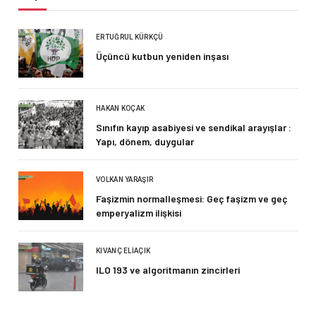
ERTUĞRUL KÜRKÇÜ
Üçüncü kutbun yeniden inşası
HAKAN KOÇAK
Sınıfın kayıp asabiyesi ve sendikal arayışlar :
Yapı, dönem, duygular
VOLKAN YARAŞIR
Faşizmin normalleşmesi: Geç faşizm ve geç
emperyalizm ilişkisi
KIVANÇ ELIAÇIK
ILO 193 ve algoritmanın zincirleri