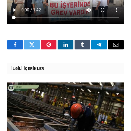
Facebook
Twitter
Pinterest
LinkedIn
Tumblr
Telegram
Email
İLGILI İÇERIKLER