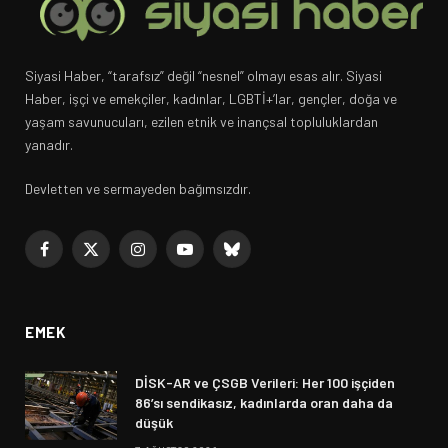
Siyasi Haber, “tarafsız” değil “nesnel” olmayı esas alır. Siyasi
Haber, işçi ve emekçiler, kadınlar, LGBTİ+’lar, gençler, doğa ve
yaşam savunucuları, ezilen etnik ve inançsal topluluklardan
yanadır.
Devletten ve sermayeden bağımsızdır.
Facebook
X
Instagram
YouTube
Bluesky
(Twitter)
EMEK
DİSK-AR ve ÇSGB Verileri: Her 100 işçiden
86’sı sendikasız, kadınlarda oran daha da
düşük