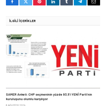
Facebook
Twitter
Pinterest
LinkedIn
Tumblr
Telegram
Email
İLGILI İÇERIKLER
SAMER Anketi: CHP seçmeninin yüzde 93,5’i YENİ Parti’nin
kuruluşunu olumlu karşılıyor
8 AĞUSTOS 2026