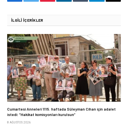
Facebook
Twitter
Pinterest
LinkedIn
Tumblr
Telegram
Email
İLGILI İÇERIKLER
Cumartesi Anneleri 1115. haftada Süleyman Cihan için adalet
istedi: “Hakikat komisyonları kurulsun”
8 AĞUSTOS 2026