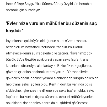
İnce, Gökçe Saygı, Mira Güneş, Günay Özyıldız’ın hesabını
sormak için buradayız.”
‘Evlerimize vurulan mühürler bu düzenin suç
kaydıdır’
İsyanlarının çok büyük olduğunun altını çizen translar,
bedenleri ve hayatları üzerindeki tahakkümü kabul
etmeyeceklerini şu ifadelerle dile getirdi: “İsyanımız çok
büyük, 87’de Gezi’de açlık grevi yapan seks işçisi trans
kadınların direnciyle alanlardayız. Bizler ilk vazgeçilenler,
gözden çıkarılanlar olmak istemiyoruz! Bir mahallede
gökdelenler dikilecekse yaşam alanlarından sürgün edilenler
hep trans seks işçileri oldu. Kentin dört bir yanında polis
şiddetine, işkencesine direnen de seks işçileri oldu. Seks
işçilerini bu kentin dışına sürenler, evlerini mühürleyenler,
sokaklarını dar edenler, sonra da bu şiddeti görünmez