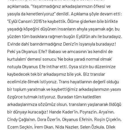
açıklamada, “Yaşatmadığınız arkadaşlarımızın öfkesi ve
yasıyla da kenetleniyoruz” denildi. Açıklama şöyle devam etti:
“Eylül Cansın’ı 2015’te kaybettik. Ölüme giderken bile birlikte
yaşadığı köpeğini düşünen insanların ahıyla yaşamak ağır, bu
yüzden tüm baskılara rağmen bugün Eylül’ün ahı ile buradayız.
Evinde dahi barındırmadığınız Deniz’in isyanıyla buradayız!
Peki ya Okyanus Efe? Babası ve amcasının ‘as kendini de
kurtulalım’ demesi sonucu ‘Ne boka yaradı normal olmak’
notuyla Okyanus Efe intihar etti. Oysa sizin bu düzeninize
kaybedecek tek bir arkadaşımız bile yok. Biz translar
ecelimizle ölmek istiyoruz. Trans hayatlarının değerli olduğu
bir toplum yaratmak ve kaybettiğimiz arkadaşlarımızın yasını
özgürce tutmak istiyoruz. Buradan tüm katledilen
arkadaşlarımıza sözümüz olsun, transların yaşlanarak öldüğü
bir dünyayı kuracağız! Hande Kader’in, Poyraz’ın, Arya’nın,
Cindy Çağla’nın, Dora Özer’in, Okyanus Efe’nin, Roşin Çiçek’in,
Ecem Seçkin, İrem Okan, Nida Nazlıer, Selen Özkula, Dilek