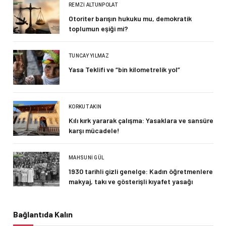
REMZI ALTUNPOLAT
Otoriter barışın hukuku mu, demokratik
toplumun eşiği mi?
TUNCAY YILMAZ
Yasa Teklifi ve “bin kilometrelik yol”
KORKUT AKIN
Kılı kırk yararak çalışma: Yasaklara ve sansüre
karşı mücadele!
MAHSUNI GÜL
1930 tarihli gizli genelge: Kadın öğretmenlere
makyaj, takı ve gösterişli kıyafet yasağı
Bağlantıda Kalın