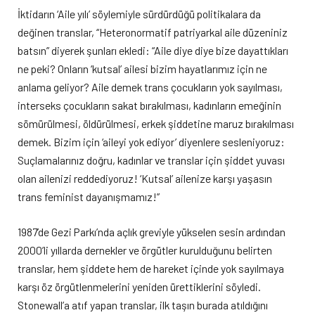
İktidarın ‘Aile yılı’ söylemiyle sürdürdüğü politikalara da
değinen translar, “Heteronormatif patriyarkal aile düzeniniz
batsın” diyerek şunları ekledi: “Aile diye diye bize dayattıkları
ne peki? Onların ‘kutsal’ ailesi bizim hayatlarımız için ne
anlama geliyor? Aile demek trans çocukların yok sayılması,
interseks çocukların sakat bırakılması, kadınların emeğinin
sömürülmesi, öldürülmesi, erkek şiddetine maruz bırakılması
demek. Bizim için ‘aileyi yok ediyor’ diyenlere sesleniyoruz:
Suçlamalarınız doğru, kadınlar ve translar için şiddet yuvası
olan ailenizi reddediyoruz! ‘Kutsal’ ailenize karşı yaşasın
trans feminist dayanışmamız!”
1987’de Gezi Parkı’nda açlık greviyle yükselen sesin ardından
2000’li yıllarda dernekler ve örgütler kurulduğunu belirten
translar, hem şiddete hem de hareket içinde yok sayılmaya
karşı öz örgütlenmelerini yeniden ürettiklerini söyledi.
Stonewall’a atıf yapan translar, ilk taşın burada atıldığını