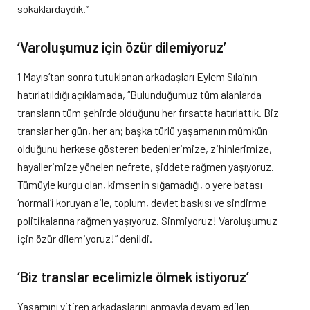
sokaklardaydık.”
‘Varoluşumuz için özür dilemiyoruz’
1 Mayıs’tan sonra tutuklanan arkadaşları Eylem Sıla’nın
hatırlatıldığı açıklamada, “Bulunduğumuz tüm alanlarda
transların tüm şehirde olduğunu her fırsatta hatırlattık. Biz
translar her gün, her an; başka türlü yaşamanın mümkün
olduğunu herkese gösteren bedenlerimize, zihinlerimize,
hayallerimize yönelen nefrete, şiddete rağmen yaşıyoruz.
Tümüyle kurgu olan, kimsenin sığamadığı, o yere batası
‘normal’i koruyan aile, toplum, devlet baskısı ve sindirme
politikalarına rağmen yaşıyoruz. Sinmiyoruz! Varoluşumuz
için özür dilemiyoruz!” denildi.
‘Biz translar ecelimizle ölmek istiyoruz’
Yaşamını yitiren arkadaşlarını anmayla devam edilen