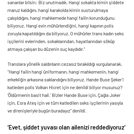
sananlar bilsin: Biz unutmadık. Hangi sokakta kimin şiddete
maruz kaldığını, hangi karakolda kimin susturulmaya
çalışıldığını, hangi mahkemede hangi failin korunduğunu
biliyoruz. Hangi evin mühürlendiğini, hangi kapının polis
zoruyla kapatıldığını da biliyoruz. O mühürler trans kadın seks
işçilerini evlerinden, sokaklarından, hayatlarından söküp
atmaya çalışan bu düzenin suç kaydıdır.”
Translara yönelik saldırıların cezasız bırakıldığı vurgulanarak,
“Hangi failin hangi üniformanın, hangi mahkemenin, hangi
erkekliğin arkasına saklandığını biliyoruz. Hande Buse Şeker’i
katleden polis Volkan Hicret için ne denildi biliyor musunuz?
‘Öldürmenin basit hali.’ Bizler Hande Buse için, Çağla Joker
için, Esra Ateş için ve tüm katledilen seks işçilerinin yasıyla
ve direnişleriyle bugün buradayız” denildi.
‘Evet, şiddet yuvası olan ailenizi reddediyoruz’