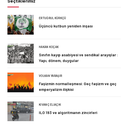
Seçtiklerimiz
ERTUĞRUL KÜRKÇÜ
Üçüncü kutbun yeniden inşası
HAKAN KOÇAK
Sınıfın kayıp asabiyesi ve sendikal arayışlar :
Yapı, dönem, duygular
VOLKAN YARAŞIR
Faşizmin normalleşmesi: Geç faşizm ve geç
emperyalizm ilişkisi
KIVANÇ ELIAÇIK
ILO 193 ve algoritmanın zincirleri