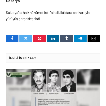
Sakarya
Sakarya’da halk hükümet istifa halk iktidara pankartıyla
yürüyüş gerçekleştirdi.
Facebook
Twitter
Pinterest
LinkedIn
Tumblr
Telegram
Email
İLGILI İÇERIKLER