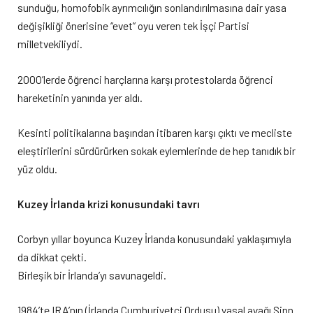
sunduğu, homofobik ayrımcılığın sonlandırılmasına dair yasa
değişikliği önerisine “evet” oyu veren tek İşçi Partisi
milletvekiliydi.
2000’lerde öğrenci harçlarına karşı protestolarda öğrenci
hareketinin yanında yer aldı.
Kesinti politikalarına başından itibaren karşı çıktı ve mecliste
eleştirilerini sürdürürken sokak eylemlerinde de hep tanıdık bir
yüz oldu.
Kuzey İrlanda krizi konusundaki tavrı
Corbyn yıllar boyunca Kuzey İrlanda konusundaki yaklaşımıyla
da dikkat çekti.
Birleşik bir İrlanda’yı savunageldi.
1984’te IRA’nın (İrlanda Cumhuriyetçi Ordusu) yasal ayağı Sinn