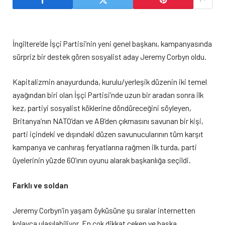
İngiltere’de İşçi Partisi’nin yeni genel başkanı, kampanyasında
sürpriz bir destek gören sosyalist aday Jeremy Corbyn oldu.
Kapitalizmin anayurdunda, kurulu/yerleşik düzenin iki temel
ayağından biri olan İşçi Partisi’nde uzun bir aradan sonra ilk
kez, partiyi sosyalist köklerine döndüreceğini söyleyen,
Britanya’nın NATO’dan ve AB’den çıkmasını savunan bir kişi,
parti içindeki ve dışındaki düzen savunucularının tüm karşıt
kampanya ve canhıraş feryatlarına rağmen ilk turda, parti
üyelerinin yüzde 60’ının oyunu alarak başkanlığa seçildi.
Farklı ve soldan
Jeremy Corbyn’in yaşam öyküsüne şu sıralar internetten
kolayca ulaşılabiliyor. En çok dikkat çeken ve başka