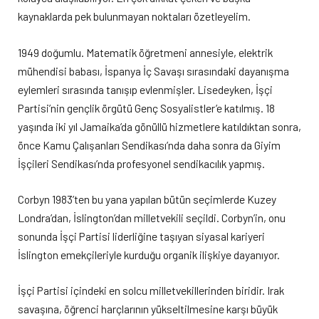
kaynaklarda pek bulunmayan noktaları özetleyelim.
1949 doğumlu. Matematik öğretmeni annesiyle, elektrik
mühendisi babası, İspanya İç Savaşı sırasındaki dayanışma
eylemleri sırasında tanışıp evlenmişler. Lisedeyken, İşçi
Partisi’nin gençlik örgütü Genç Sosyalistler’e katılmış. 18
yaşında iki yıl Jamaika’da gönüllü hizmetlere katıldıktan sonra,
önce Kamu Çalışanları Sendikası’nda daha sonra da Giyim
İşçileri Sendikası’nda profesyonel sendikacılık yapmış.
Corbyn 1983’ten bu yana yapılan bütün seçimlerde Kuzey
Londra’dan, İslington’dan milletvekili seçildi. Corbyn’in, onu
sonunda İşçi Partisi liderliğine taşıyan siyasal kariyeri
İslington emekçileriyle kurduğu organik ilişkiye dayanıyor.
İşçi Partisi içindeki en solcu milletvekillerinden biridir. Irak
savaşına, öğrenci harçlarının yükseltilmesine karşı büyük