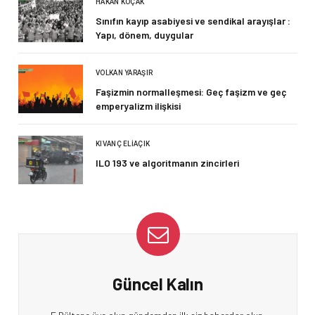
HAKAN KOÇAK
Sınıfın kayıp asabiyesi ve sendikal arayışlar :
Yapı, dönem, duygular
VOLKAN YARAŞIR
Faşizmin normalleşmesi: Geç faşizm ve geç
emperyalizm ilişkisi
KIVANÇ ELIAÇIK
ILO 193 ve algoritmanın zincirleri
Güncel Kalın