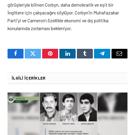
görüşleriyle bilinen Corbyn, daha demokratik ve eşit bir
İngiltere için çalışacağını söylüyor. Corbyn’in Muhafazakar
Parti’yi ve Cameron’ı özellikle ekonomi ve dış politika
konularında zorlaması bekleniyor.
Facebook
Twitter
Pinterest
LinkedIn
Tumblr
Telegram
Email
İLGILI İÇERIKLER