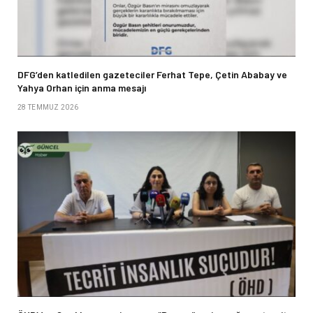
DFG’den katledilen gazeteciler Ferhat Tepe, Çetin Ababay ve
Yahya Orhan için anma mesajı
28 TEMMUZ 2026