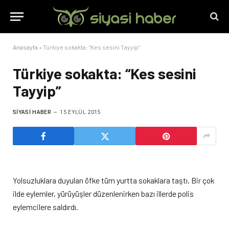
Anasayfa
»
Türkiye sokakta: “Kes sesini Tayyip”
Türkiye sokakta: “Kes sesini
Tayyip”
SIYASI HABER
15 EYLÜL 2015
Yolsuzluklara duyulan öfke tüm yurtta sokaklara taştı. Bir çok
ilde eylemler, yürüyüşler düzenlenirken bazı illerde polis
eylemcilere saldırdı.