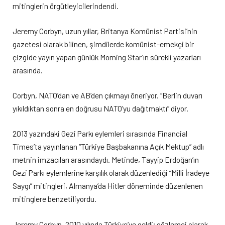
mitinglerin örgütleyicilerindendi.
Jeremy Corbyn, uzun yıllar, Britanya Komünist Partisi’nin
gazetesi olarak bilinen, şimdilerde komünist-emekçi bir
çizgide yayın yapan günlük Morning Star’ın sürekli yazarları
arasında.
Corbyn, NATO’dan ve AB’den çıkmayı öneriyor. “Berlin duvarı
yıkıldıktan sonra en doğrusu NATO’yu dağıtmaktı” diyor.
2013 yazındaki Gezi Parkı eylemleri sırasında Financial
Times’ta yayınlanan “Türkiye Başbakanına Açık Mektup” adlı
metnin imzacıları arasındaydı. Metinde, Tayyip Erdoğan’ın
Gezi Parkı eylemlerine karşılık olarak düzenlediği “Milli İradeye
Saygı” mitingleri, Almanya’da Hitler döneminde düzenlenen
mitinglere benzetiliyordu.
Jeremy Corbyn, 2010 yılında Türkiye’ye geldi; gözlemci olarak