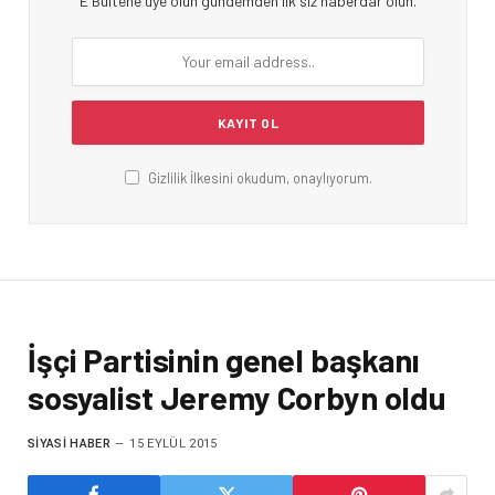
E Bültene üye olun gündemden ilk siz haberdar olun.
Gizlilik İlkesini okudum, onaylıyorum.
İşçi Partisinin genel başkanı
sosyalist Jeremy Corbyn oldu
SIYASI HABER
15 EYLÜL 2015