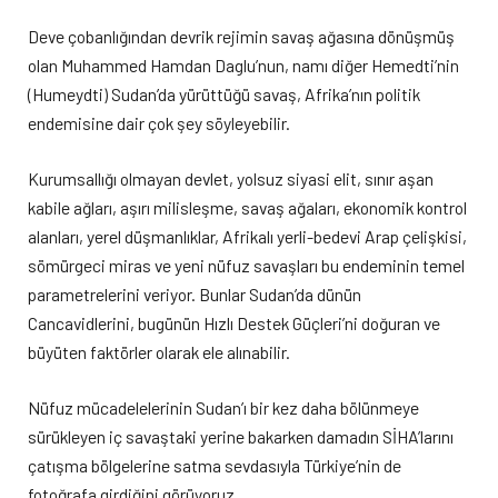
Deve çobanlığından devrik rejimin savaş ağasına dönüşmüş
olan Muhammed Hamdan Daglu’nun, namı diğer Hemedti’nin
(Humeydti) Sudan’da yürüttüğü savaş, Afrika’nın politik
endemisine dair çok şey söyleyebilir.
Kurumsallığı olmayan devlet, yolsuz siyasi elit, sınır aşan
kabile ağları, aşırı milisleşme, savaş ağaları, ekonomik kontrol
alanları, yerel düşmanlıklar, Afrikalı yerli-bedevi Arap çelişkisi,
sömürgeci miras ve yeni nüfuz savaşları bu endeminin temel
parametrelerini veriyor. Bunlar Sudan’da dünün
Cancavidlerini, bugünün Hızlı Destek Güçleri’ni doğuran ve
büyüten faktörler olarak ele alınabilir.
Nüfuz mücadelelerinin Sudan’ı bir kez daha bölünmeye
sürükleyen iç savaştaki yerine bakarken damadın SİHA’larını
çatışma bölgelerine satma sevdasıyla Türkiye’nin de
fotoğrafa girdiğini görüyoruz.