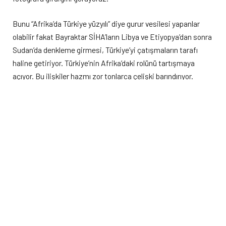
Bunu “Afrika’da Türkiye yüzyılı” diye gurur vesilesi yapanlar
olabilir fakat Bayraktar SİHA’ların Libya ve Etiyopya’dan sonra
Sudan’da denkleme girmesi, Türkiye’yi çatışmaların tarafı
haline getiriyor. Türkiye’nin Afrika’daki rolünü tartışmaya
açıyor. Bu ilişkiler hazmı zor tonlarca çelişki barındırıyor.
Hayalet Atlılar’ın (Cancavid), 2000’lerde Fur halkının ülkesi
Darfur’da Afrikalı kabilelerinin isyanlarını bastırırken
gerçekleştirdikleri soykırım, siyaseten devrik lider Ömer el
Beşir’in, fiilen de bölgedeki Arap kabilelerinden gelen Musa
Halil ve Hemedti gibi milis şeflerinin imzasını taşıyordu.
Hemedti, Beşir’in, oğlu mesafesine koyduğu bir suç
makinesiydi. Uluslararası Ceza Mahkemesi tarafından
aranmasına rağmen Beşir de Cumhurbaşkanı Tayyip
Erdoğan’ın ‘kardeşim’ diyerek ağırladığı liderdi.