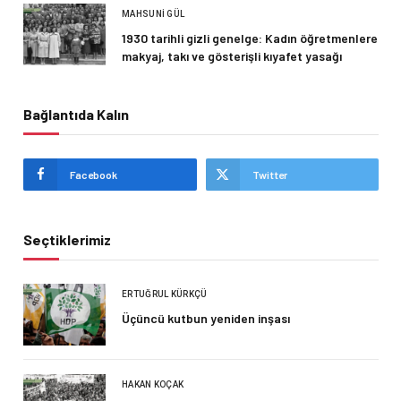
MAHSUNI GÜL
1930 tarihli gizli genelge: Kadın öğretmenlere
makyaj, takı ve gösterişli kıyafet yasağı
Bağlantıda Kalın
Facebook
Twitter
Seçtiklerimiz
ERTUĞRUL KÜRKÇÜ
Üçüncü kutbun yeniden inşası
HAKAN KOÇAK