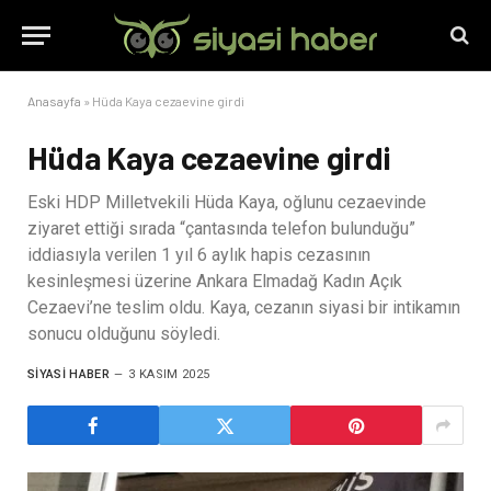
Anasayfa
»
Hüda Kaya cezaevine girdi
Hüda Kaya cezaevine girdi
Eski HDP Milletvekili Hüda Kaya, oğlunu cezaevinde
ziyaret ettiği sırada “çantasında telefon bulunduğu”
iddiasıyla verilen 1 yıl 6 aylık hapis cezasının
kesinleşmesi üzerine Ankara Elmadağ Kadın Açık
Cezaevi’ne teslim oldu. Kaya, cezanın siyasi bir intikamın
sonucu olduğunu söyledi.
SIYASI HABER
3 KASIM 2025