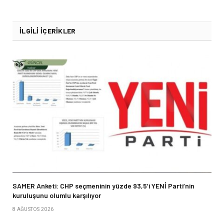
İLGILI İÇERIKLER
SAMER Anketi: CHP seçmeninin yüzde 93,5’i YENİ Parti’nin
kuruluşunu olumlu karşılıyor
8 AĞUSTOS 2026