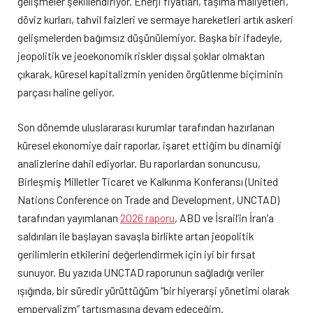
gelişmeler şekillendiriyor. Enerji fiyatları, taşıma maliyetleri,
döviz kurları, tahvil faizleri ve sermaye hareketleri artık askeri
gelişmelerden bağımsız düşünülemiyor. Başka bir ifadeyle,
jeopolitik ve jeoekonomik riskler dışsal şoklar olmaktan
çıkarak, küresel kapitalizmin yeniden örgütlenme biçiminin
parçası haline geliyor.
Son dönemde uluslararası kurumlar tarafından hazırlanan
küresel ekonomiye dair raporlar, işaret ettiğim bu dinamiği
analizlerine dahil ediyorlar. Bu raporlardan sonuncusu,
Birleşmiş Milletler Ticaret ve Kalkınma Konferansı (United
Nations Conference on Trade and Development, UNCTAD)
tarafından yayımlanan
2026 raporu
, ABD ve İsrail’in İran’a
saldırıları ile başlayan savaşla birlikte artan jeopolitik
gerilimlerin etkilerini değerlendirmek için iyi bir fırsat
sunuyor. Bu yazıda UNCTAD raporunun sağladığı veriler
ışığında, bir süredir yürüttüğüm “bir hiyerarşi yönetimi olarak
emperyalizm” tartışmasına devam edeceğim.