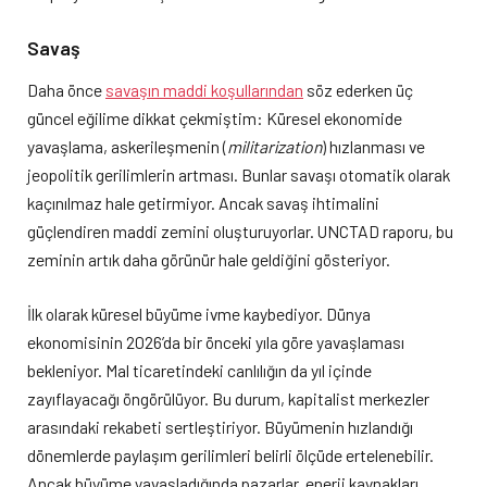
Savaş
Daha önce
savaşın maddi koşullarından
söz ederken üç
güncel eğilime dikkat çekmiştim: Küresel ekonomide
yavaşlama, askerileşmenin (
militarization
) hızlanması ve
jeopolitik gerilimlerin artması. Bunlar savaşı otomatik olarak
kaçınılmaz hale getirmiyor. Ancak savaş ihtimalini
güçlendiren maddi zemini oluşturuyorlar. UNCTAD raporu, bu
zeminin artık daha görünür hale geldiğini gösteriyor.
İlk olarak küresel büyüme ivme kaybediyor. Dünya
ekonomisinin 2026’da bir önceki yıla göre yavaşlaması
bekleniyor. Mal ticaretindeki canlılığın da yıl içinde
zayıflayacağı öngörülüyor. Bu durum, kapitalist merkezler
arasındaki rekabeti sertleştiriyor. Büyümenin hızlandığı
dönemlerde paylaşım gerilimleri belirli ölçüde ertelenebilir.
Ancak büyüme yavaşladığında pazarlar, enerji kaynakları,