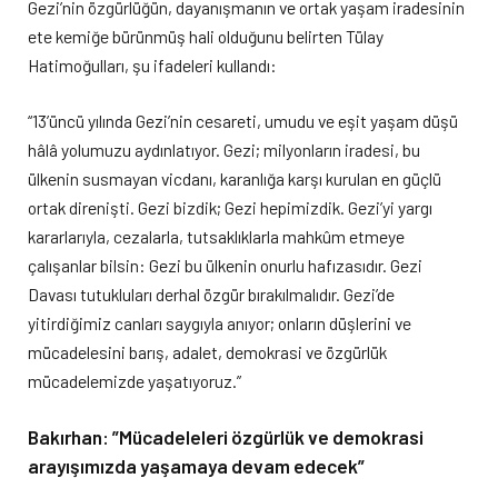
Gezi’nin özgürlüğün, dayanışmanın ve ortak yaşam iradesinin
ete kemiğe bürünmüş hali olduğunu belirten Tülay
Hatimoğulları, şu ifadeleri kullandı:
“13’üncü yılında Gezi’nin cesareti, umudu ve eşit yaşam düşü
hâlâ yolumuzu aydınlatıyor. Gezi; milyonların iradesi, bu
ülkenin susmayan vicdanı, karanlığa karşı kurulan en güçlü
ortak direnişti. Gezi bizdik; Gezi hepimizdik. Gezi’yi yargı
kararlarıyla, cezalarla, tutsaklıklarla mahkûm etmeye
çalışanlar bilsin: Gezi bu ülkenin onurlu hafızasıdır. Gezi
Davası tutukluları derhal özgür bırakılmalıdır. Gezi’de
yitirdiğimiz canları saygıyla anıyor; onların düşlerini ve
mücadelesini barış, adalet, demokrasi ve özgürlük
mücadelemizde yaşatıyoruz.”
Bakırhan: ”Mücadeleleri özgürlük ve demokrasi
arayışımızda yaşamaya devam edecek”