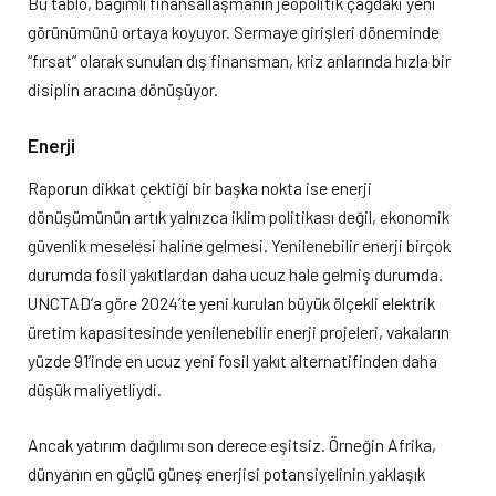
Bu tablo, bağımlı finansallaşmanın jeopolitik çağdaki yeni
görünümünü ortaya koyuyor. Sermaye girişleri döneminde
“fırsat” olarak sunulan dış finansman, kriz anlarında hızla bir
disiplin aracına dönüşüyor.
Enerji
Raporun dikkat çektiği bir başka nokta ise enerji
dönüşümünün artık yalnızca iklim politikası değil, ekonomik
güvenlik meselesi haline gelmesi. Yenilenebilir enerji birçok
durumda fosil yakıtlardan daha ucuz hale gelmiş durumda.
UNCTAD’a göre 2024’te yeni kurulan büyük ölçekli elektrik
üretim kapasitesinde yenilenebilir enerji projeleri, vakaların
yüzde 91’inde en ucuz yeni fosil yakıt alternatifinden daha
düşük maliyetliydi.
Ancak yatırım dağılımı son derece eşitsiz. Örneğin Afrika,
dünyanın en güçlü güneş enerjisi potansiyelinin yaklaşık