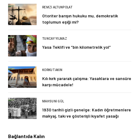
REMZI ALTUNPOLAT
Otoriter barışın hukuku mu, demokratik
toplumun eşiği mi?
TUNCAY YILMAZ
Yasa Teklifi ve “bin kilometrelik yol”
KORKUT AKIN
Kılı kırk yararak çalışma: Yasaklara ve sansüre
karşı mücadele!
MAHSUNI GÜL
1930 tarihli gizli genelge: Kadın öğretmenlere
makyaj, takı ve gösterişli kıyafet yasağı
Bağlantıda Kalın