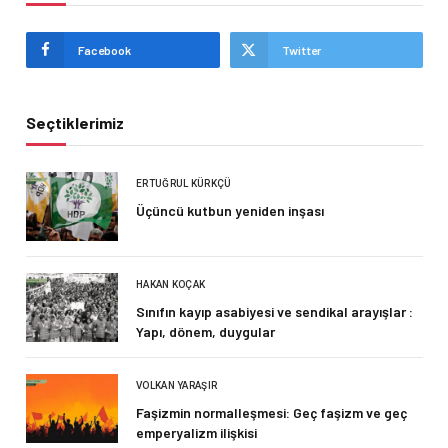
Facebook
Twitter
Seçtiklerimiz
ERTUĞRUL KÜRKÇÜ
Üçüncü kutbun yeniden inşası
HAKAN KOÇAK
Sınıfın kayıp asabiyesi ve sendikal arayışlar :
Yapı, dönem, duygular
VOLKAN YARAŞIR
Faşizmin normalleşmesi: Geç faşizm ve geç
emperyalizm ilişkisi