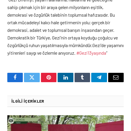
sahip çıkmak için bir araya gelen milyonların eşitlik,
demokrasi ve özgürlük talebinin toplumsal hafızasıdır. Bu
ortak mücadeleyi kalıcı hale getirmenin yolu; gerçek bir
demokrasi, adalet ve toplumsal barışın inşasından geçer.
Demokratik bir Türkiye, Gezi’nin ortaya koyduğu çoğulcu ve
özgürlükçü ruhun yaşatılmasıyla mümkündür.Gezi’de yaşamını
yitirenleri saygı ve özlemle anıyoruz.
#Gezi13yaşında
”
Facebook
Twitter
Pinterest
LinkedIn
Tumblr
Telegram
Email
İLGILI İÇERIKLER