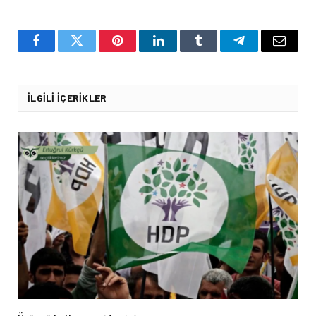
Facebook
Twitter
Pinterest
LinkedIn
Tumblr
Telegram
Email
İLGILI İÇERIKLER