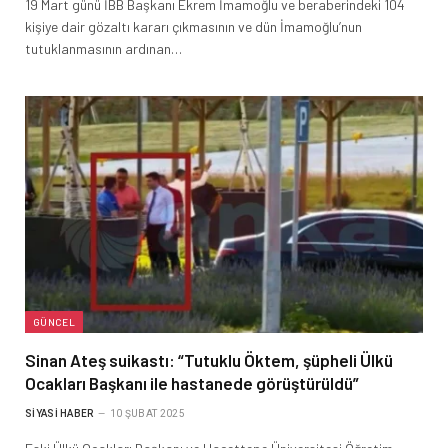
19 Mart günü İBB Başkanı Ekrem İmamoğlu ve beraberindeki 104
kişiye dair gözaltı kararı çıkmasının ve dün İmamoğlu’nun
tutuklanmasının ardınan…
GÜNCEL
Sinan Ateş suikastı: “Tutuklu Öktem, şüpheli Ülkü
Ocakları Başkanı ile hastanede görüştürüldü”
SIYASI HABER
10 ŞUBAT 2025