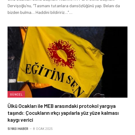
Dervişoğlu’nu, “Tasmanı tutanlara dansözlüğünü yap. Belanı da
bizden bulma… Haddini bildiririz…”…
GÜNCEL
Ülkü Ocakları ile MEB arasındaki protokol yargıya
taşındı: Çocukların ırkçı yapılarla yüz yüze kalması
kaygı verici
SIYASI HABER
8 OCAK 2025