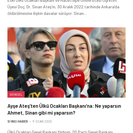
Eski Ülkü Ocakları Başkanı ve Hacettepe Üniversitesi Öğretim
Üyesi Doç. Dr. Sinan Ateş’in, 30 Aralık 2022 tarihinde Ankara’da
öldürülmesine ilişkin davalar sürüyor. Sinan…
GÜNCEL
Ayşe Ateş’ten Ülkü Ocakları Başkanı’na: Ne yaparsın
Ahmet, Sinan gibi mi yaparsın?
SIYASI HABER
9 OCAK 2025
Ülkü Ocakları Genel Başkanı Yıldırım, İYİ Parti Genel Başkanı