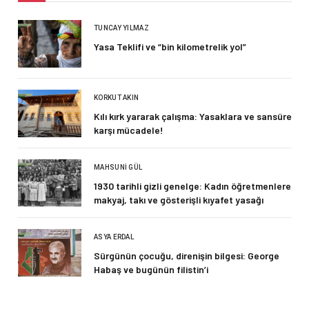
TUNCAY YILMAZ
Yasa Teklifi ve “bin kilometrelik yol”
KORKUT AKIN
Kılı kırk yararak çalışma: Yasaklara ve sansüre
karşı mücadele!
MAHSUNI GÜL
1930 tarihli gizli genelge: Kadın öğretmenlere
makyaj, takı ve gösterişli kıyafet yasağı
ASYA ERDAL
Sürgünün çocuğu, direnişin bilgesi: George
Habaş ve bugünün filistin’i