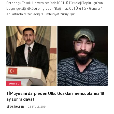
Ortadoğu Teknik Üniversitesi’nde (ODTÜ) Türkoloji Topluluğu’nun
başını çektiği ülkücü bir grubun “Bağımsız ODTÜ’lü Türk Gençleri”
adı altında düzenlediği “Cumhuriyet Yürüyüşü”…
GÜNCEL
TİP üyesini darp eden Ülkü Ocakları mensuplarına 16
ay sonra dava!
SIYASI HABER
26 EYLÜL 2024