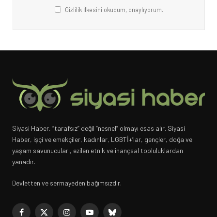
Gizlilik İlkesini okudum, onaylıyorum.
Siyasi Haber, “tarafsız” değil “nesnel” olmayı esas alır. Siyasi
Haber, işçi ve emekçiler, kadınlar, LGBTİ+’lar, gençler, doğa ve
yaşam savunucuları, ezilen etnik ve inançsal topluluklardan
yanadır.
Devletten ve sermayeden bağımsızdır.
Facebook
X
Instagram
YouTube
Bluesky