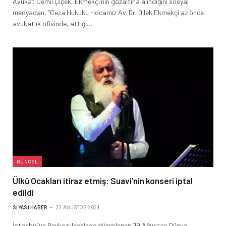
Avukat Cemil Çiçek, Ekmekçi’nin gözaltına alındığını sosyal
medyadan, “Ceza Hukuku Hocamız Av. Dr. Dilek Ekmekçi az önce
avukatlık ofisinde, attığı…
GÜNCEL
Ülkü Ocakları itiraz etmiş: Suavi’nin konseri iptal
edildi
SIYASI HABER
22 AĞUSTOS 2024
İstanbul’un Beykoz ilçesinde düzenlenen ’19 Ağustos Dünya