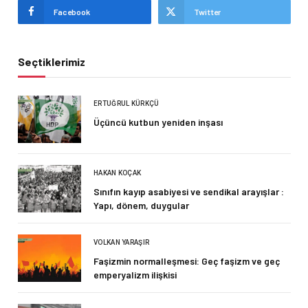
Facebook
Twitter
Seçtiklerimiz
ERTUĞRUL KÜRKÇÜ
Üçüncü kutbun yeniden inşası
HAKAN KOÇAK
Sınıfın kayıp asabiyesi ve sendikal arayışlar :
Yapı, dönem, duygular
VOLKAN YARAŞIR
Faşizmin normalleşmesi: Geç faşizm ve geç
emperyalizm ilişkisi