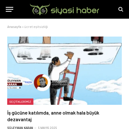
Anasayfa
»
ücret eşitsizliği
SEÇTIKLERIMIZ
İş gücüne katılımda, anne olmak hala büyük
dezavantaj
SÜLEYMAN KARAN
5 MAYIS 2025