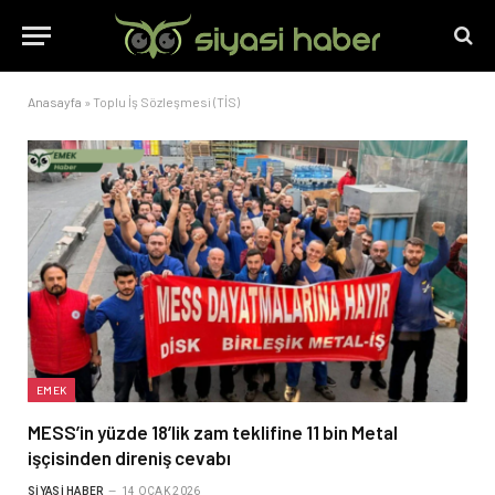
Anasayfa
»
Toplu İş Sözleşmesi (TİS)
EMEK
MESS’in yüzde 18’lik zam teklifine 11 bin Metal
işçisinden direniş cevabı
SIYASI HABER
14 OCAK 2026