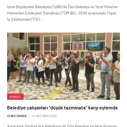
İzmir Büyükşehir Belediyesi (İzBB) ile Tüm Belediye ve Yerel Yönetim
Hizmetleri Emekçileri Sendikası (TÜM BEL-SEN) arasındaki Toplu
İş Sözleşmesi (TİS)…
GÜNCEL
Belediye çalışanları “düşük tazminata” karşı eylemde
SIYASI HABER
14 HAZIRAN 2024
Adana’nın Seyhan İlçe Belediyesi ile Tüm Belediye ve Yerel Yönetim