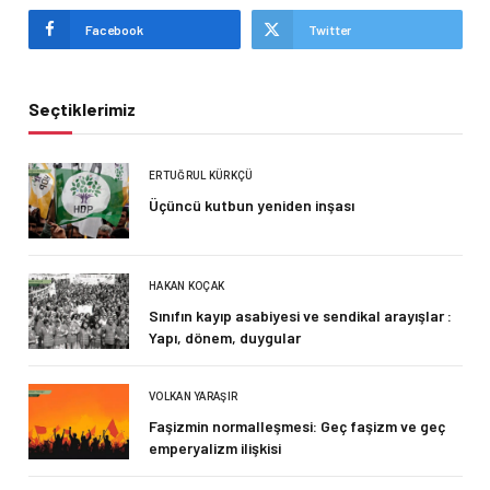
Facebook
Twitter
Seçtiklerimiz
ERTUĞRUL KÜRKÇÜ
Üçüncü kutbun yeniden inşası
HAKAN KOÇAK
Sınıfın kayıp asabiyesi ve sendikal arayışlar :
Yapı, dönem, duygular
VOLKAN YARAŞIR
Faşizmin normalleşmesi: Geç faşizm ve geç
emperyalizm ilişkisi