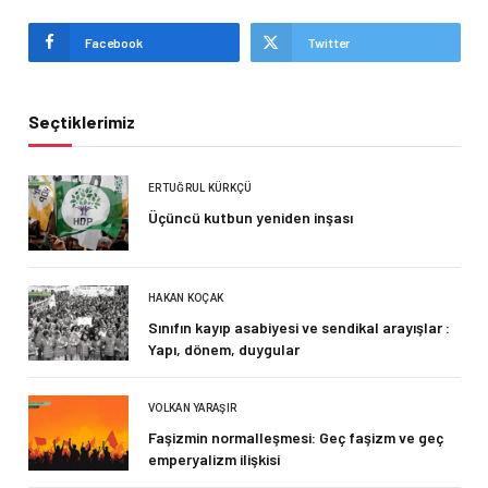
Facebook
Twitter
Seçtiklerimiz
ERTUĞRUL KÜRKÇÜ
Üçüncü kutbun yeniden inşası
HAKAN KOÇAK
Sınıfın kayıp asabiyesi ve sendikal arayışlar :
Yapı, dönem, duygular
VOLKAN YARAŞIR
Faşizmin normalleşmesi: Geç faşizm ve geç
emperyalizm ilişkisi