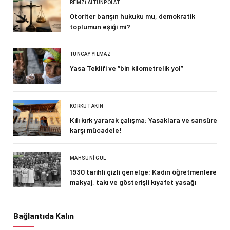
REMZI ALTUNPOLAT
Otoriter barışın hukuku mu, demokratik
toplumun eşiği mi?
TUNCAY YILMAZ
Yasa Teklifi ve “bin kilometrelik yol”
KORKUT AKIN
Kılı kırk yararak çalışma: Yasaklara ve sansüre
karşı mücadele!
MAHSUNI GÜL
1930 tarihli gizli genelge: Kadın öğretmenlere
makyaj, takı ve gösterişli kıyafet yasağı
Bağlantıda Kalın