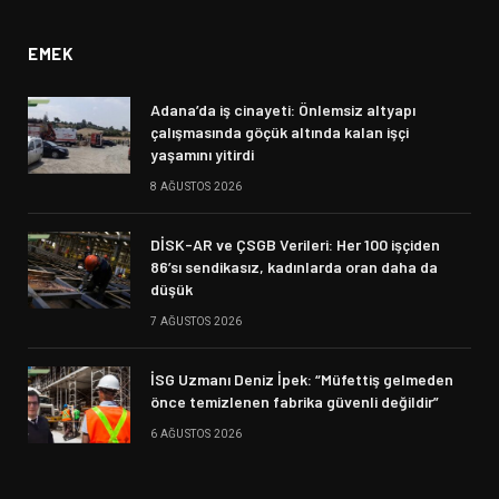
EMEK
Adana’da iş cinayeti: Önlemsiz altyapı
çalışmasında göçük altında kalan işçi
yaşamını yitirdi
8 AĞUSTOS 2026
DİSK-AR ve ÇSGB Verileri: Her 100 işçiden
86’sı sendikasız, kadınlarda oran daha da
düşük
7 AĞUSTOS 2026
İSG Uzmanı Deniz İpek: “Müfettiş gelmeden
önce temizlenen fabrika güvenli değildir”
6 AĞUSTOS 2026