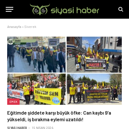
Anasayfa
»
Siverek
EMEK
Eğitimde şiddete karşı büyük öfke: Can kaybı 9’a
yükseldi, iş bırakma eylemi uzatıldı!
SIYASI HABER
15 NISAN 2026