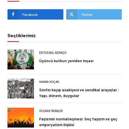
Facebook
Twitter
Seçtiklerimiz
ERTUĞRUL KÜRKÇÜ
Üçüncü kutbun yeniden inşası
HAKAN KOÇAK
Sınıfın kayıp asabiyesi ve sendikal arayışlar :
Yapı, dönem, duygular
VOLKAN YARAŞIR
Faşizmin normalleşmesi: Geç faşizm ve geç
emperyalizm ilişkisi