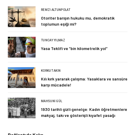
REMZI ALTUNPOLAT
Otoriter barışın hukuku mu, demokratik
toplumun eşiği mi?
TUNCAY YILMAZ
Yasa Teklifi ve “bin kilometrelik yol”
KORKUT AKIN
Kılı kırk yararak çalışma: Yasaklara ve sansüre
karşı mücadele!
MAHSUNI GÜL
1930 tarihli gizli genelge: Kadın öğretmenlere
makyaj, takı ve gösterişli kıyafet yasağı
Bağlantıda Kalın