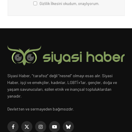
Gizlilik İlkesini okudum, onaylıyorum.
Siyasi Haber, “tarafsız” değil “nesnel” olmayı esas alır. Siyasi
Haber, işçi ve emekçiler, kadınlar, LGBTİ+’lar, gençler, doğa ve
yaşam savunucuları, ezilen etnik ve inançsal topluluklardan
yanadır.
Devletten ve sermayeden bağımsızdır.
Facebook
X
Instagram
YouTube
Bluesky