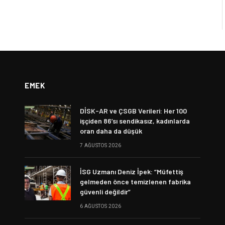
EMEK
DİSK-AR ve ÇSGB Verileri: Her 100
işçiden 86’sı sendikasız, kadınlarda
oran daha da düşük
7 AĞUSTOS 2026
İSG Uzmanı Deniz İpek: “Müfettiş
gelmeden önce temizlenen fabrika
güvenli değildir”
6 AĞUSTOS 2026