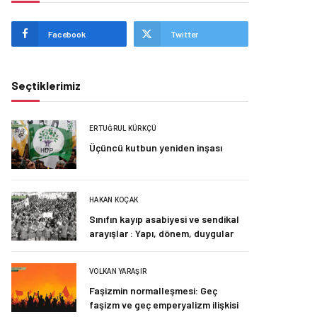
Facebook
Twitter
Seçtiklerimiz
ERTUĞRUL KÜRKÇÜ
Üçüncü kutbun yeniden inşası
HAKAN KOÇAK
Sınıfın kayıp asabiyesi ve sendikal
arayışlar : Yapı, dönem, duygular
VOLKAN YARAŞIR
Faşizmin normalleşmesi: Geç
faşizm ve geç emperyalizm ilişkisi