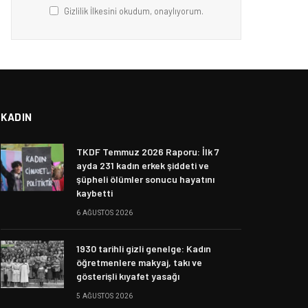
Gizlilik İlkesini okudum, onaylıyorum.
KADIN
TKDF Temmuz 2026 Raporu: İlk 7
ayda 231 kadın erkek şiddeti ve
şüpheli ölümler sonucu hayatını
kaybetti
6 AĞUSTOS 2026
1930 tarihli gizli genelge: Kadın
öğretmenlere makyaj, takı ve
gösterişli kıyafet yasağı
5 AĞUSTOS 2026