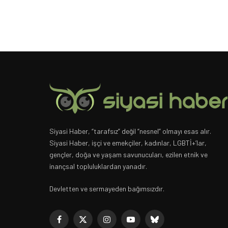
Siyasi Haber, “tarafsız” değil “nesnel” olmayı esas alır.
Siyasi Haber, işçi ve emekçiler, kadınlar, LGBTİ+’lar,
gençler, doğa ve yaşam savunucuları, ezilen etnik ve
inançsal topluluklardan yanadır.
Devletten ve sermayeden bağımsızdır.
Facebook
X
Instagram
YouTube
Bluesky