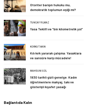
Otoriter barışın hukuku mu,
demokratik toplumun eşiği mi?
TUNCAY YILMAZ
Yasa Teklifi ve “bin kilometrelik yol”
KORKUT AKIN
Kılı kırk yararak çalışma: Yasaklara
ve sansüre karşı mücadele!
MAHSUNI GÜL
1930 tarihli gizli genelge: Kadın
öğretmenlere makyaj, takı ve
gösterişli kıyafet yasağı
Bağlantıda Kalın