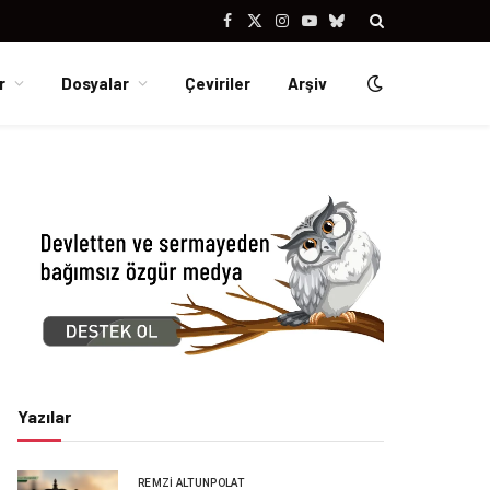
Facebook
X
Instagram
YouTube
Bluesky
(Twitter)
r
Dosyalar
Çeviriler
Arşiv
Yazılar
REMZI ALTUNPOLAT