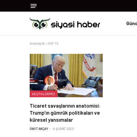
Günc
Anasayfa
»
NAFTA
SEÇTIKLERIMIZ
Ticaret savaşlarının anatomisi:
Trump’ın gümrük politikaları ve
küresel yansımalar
ÜMIT AKÇAY
6 ŞUBAT 2025