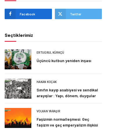
Facebook
Twitter
Seçtiklerimiz
ERTUĞRUL KÜRKÇÜ
Üçüncü kutbun yeniden inşası
HAKAN KOÇAK
Sınıfın kayıp asabiyesi ve sendikal
arayışlar : Yapı, dönem, duygular
VOLKAN YARAŞIR
Faşizmin normalleşmesi: Geç
faşizm ve geç emperyalizm ilişkisi