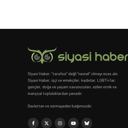
Siyasi Haber, “tarafsız” değil “nesnel” olmayı esas alır.
Siyasi Haber, işçi ve emekçiler, kadınlar, LGBTİ+’lar,
gençler, doğa ve yaşam savunucuları, ezilen etnik ve
inançsal topluluklardan yanadır.
Devletten ve sermayeden bağımsızdır.
Facebook
X
Instagram
YouTube
Bluesky