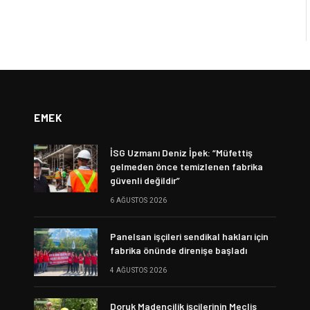
EMEK
İSG Uzmanı Deniz İpek: “Müfettiş
gelmeden önce temizlenen fabrika
güvenli değildir”
6 AĞUSTOS 2026
Panelsan işçileri sendikal hakları için
fabrika önünde direnişe başladı
4 AĞUSTOS 2026
Doruk Madencilik işçilerinin Meclis