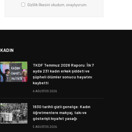
Gizlilik İlkesini okudum, onaylıyorum.
KADIN
TKDF Temmuz 2026 Raporu: İlk 7
ayda 231 kadın erkek şiddeti ve
şüpheli ölümler sonucu hayatını
kaybetti
6 AĞUSTOS 2026
1930 tarihli gizli genelge: Kadın
öğretmenlere makyaj, takı ve
gösterişli kıyafet yasağı
5 AĞUSTOS 2026