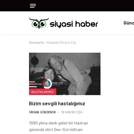
Günc
Anasayfa
»
Muazzez İlmiye Çığ
SEÇTIKLERIMIZ
Bizim sevgili hastalığımız
ORHAN GÖKDEMIR
18 KASIM 2024
1990 yılına denk gelen bir Haziran
gününde dört Dev-Sol militanı