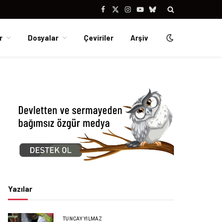
Facebook
X
Instagram
YouTube
Bluesky
(Twitter)
r
Dosyalar
Çeviriler
Arşiv
Yazılar
TUNCAY YILMAZ