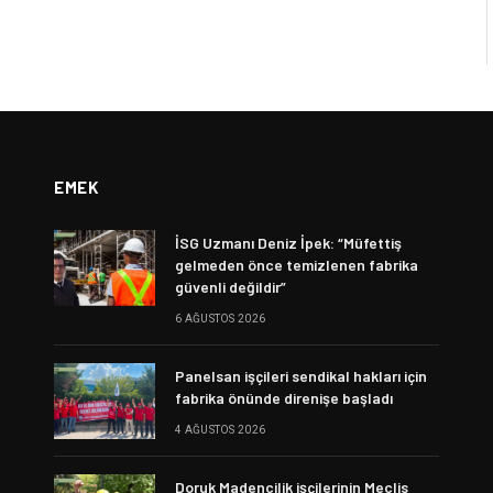
EMEK
İSG Uzmanı Deniz İpek: “Müfettiş
gelmeden önce temizlenen fabrika
güvenli değildir”
6 AĞUSTOS 2026
Panelsan işçileri sendikal hakları için
fabrika önünde direnişe başladı
4 AĞUSTOS 2026
Doruk Madencilik işçilerinin Meclis