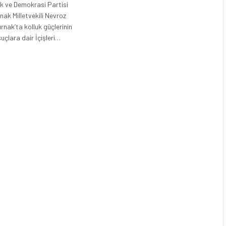
lik ve Demokrasi Partisi
nak Milletvekili Nevroz
ırnak’ta kolluk güçlerinin
 suçlara dair İçişleri…