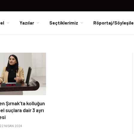
el
Yazılar
Seçtiklerimiz
Röportaj/Söyleşile
en Şırnak’ta kolluğun
sel suçlara dair 3 ayrı
esi
22 NISAN 2024