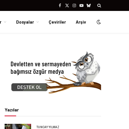
Facebook
X
Instagram
YouTube
Bluesky
(Twitter)
r
Dosyalar
Çeviriler
Arşiv
Yazılar
TUNCAY YILMAZ