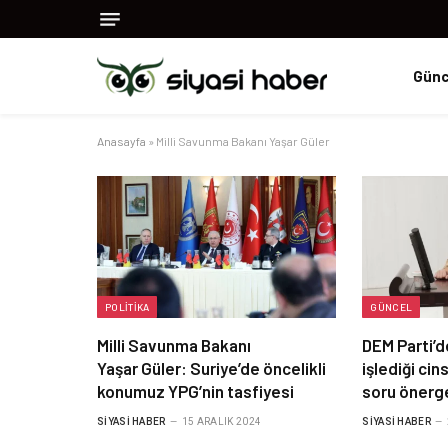
Günc
Anasayfa
»
Milli Savunma Bakanı Yaşar Güler
POLITIKA
GÜNCEL
Milli Savunma Bakanı
DEM Parti’d
Yaşar Güler: Suriye’de öncelikli
işlediği cin
konumuz YPG’nin tasfiyesi
soru önerg
SIYASI HABER
15 ARALIK 2024
SIYASI HABER