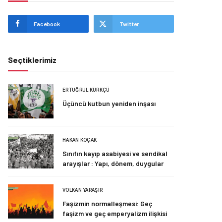
Facebook
Twitter
Seçtiklerimiz
ERTUĞRUL KÜRKÇÜ
Üçüncü kutbun yeniden inşası
HAKAN KOÇAK
Sınıfın kayıp asabiyesi ve sendikal
arayışlar : Yapı, dönem, duygular
VOLKAN YARAŞIR
Faşizmin normalleşmesi: Geç
faşizm ve geç emperyalizm ilişkisi