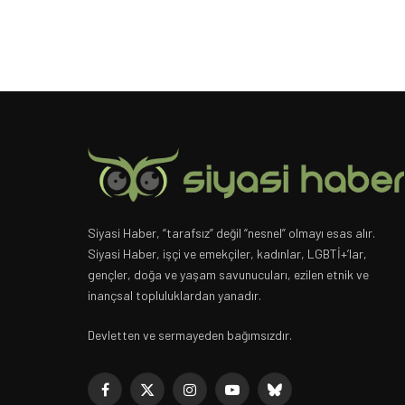
Siyasi Haber, “tarafsız” değil “nesnel” olmayı esas alır.
Siyasi Haber, işçi ve emekçiler, kadınlar, LGBTİ+’lar,
gençler, doğa ve yaşam savunucuları, ezilen etnik ve
inançsal topluluklardan yanadır.
Devletten ve sermayeden bağımsızdır.
Facebook
X
Instagram
YouTube
Bluesky