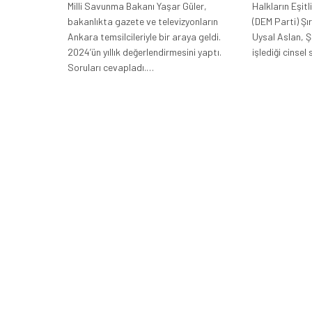
Milli Savunma Bakanı Yaşar Güler,
Halkların Eşit
bakanlıkta gazete ve televizyonların
(DEM Parti) Şır
Ankara temsilcileriyle bir araya geldi.
Uysal Aslan, Ş
2024’ün yıllık değerlendirmesini yaptı.
işlediği cinsel
Soruları cevapladı.…