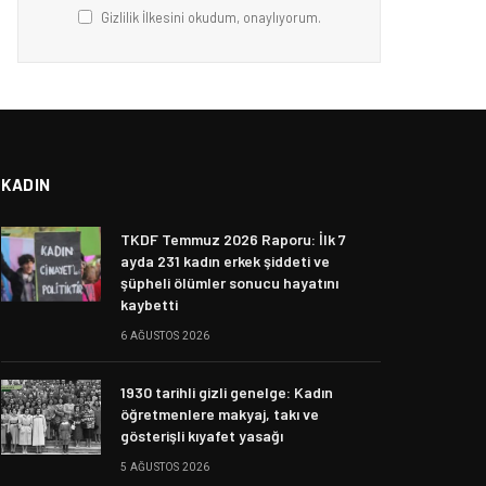
Gizlilik İlkesini okudum, onaylıyorum.
KADIN
TKDF Temmuz 2026 Raporu: İlk 7
ayda 231 kadın erkek şiddeti ve
şüpheli ölümler sonucu hayatını
kaybetti
6 AĞUSTOS 2026
1930 tarihli gizli genelge: Kadın
öğretmenlere makyaj, takı ve
gösterişli kıyafet yasağı
5 AĞUSTOS 2026