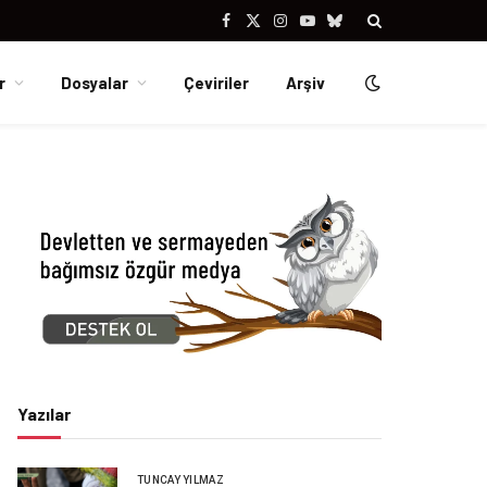
Facebook
X
Instagram
YouTube
Bluesky
(Twitter)
r
Dosyalar
Çeviriler
Arşiv
Yazılar
TUNCAY YILMAZ