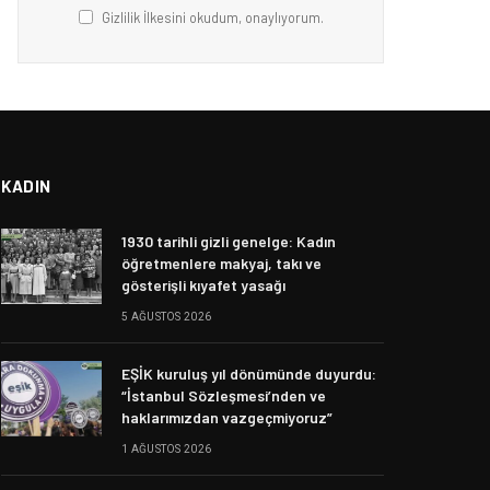
Gizlilik İlkesini okudum, onaylıyorum.
KADIN
1930 tarihli gizli genelge: Kadın
öğretmenlere makyaj, takı ve
gösterişli kıyafet yasağı
5 AĞUSTOS 2026
EŞİK kuruluş yıl dönümünde duyurdu:
“İstanbul Sözleşmesi’nden ve
haklarımızdan vazgeçmiyoruz”
1 AĞUSTOS 2026