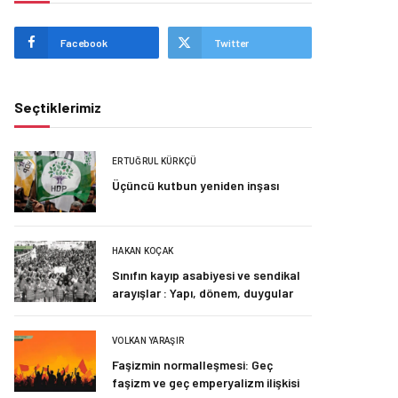
Facebook
Twitter
Seçtiklerimiz
ERTUĞRUL KÜRKÇÜ
Üçüncü kutbun yeniden inşası
HAKAN KOÇAK
Sınıfın kayıp asabiyesi ve sendikal
arayışlar : Yapı, dönem, duygular
VOLKAN YARAŞIR
Faşizmin normalleşmesi: Geç
faşizm ve geç emperyalizm ilişkisi