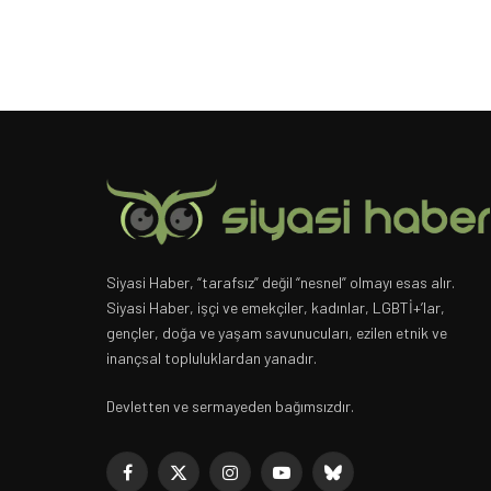
Siyasi Haber, “tarafsız” değil “nesnel” olmayı esas alır.
Siyasi Haber, işçi ve emekçiler, kadınlar, LGBTİ+’lar,
gençler, doğa ve yaşam savunucuları, ezilen etnik ve
inançsal topluluklardan yanadır.
Devletten ve sermayeden bağımsızdır.
Facebook
X
Instagram
YouTube
Bluesky