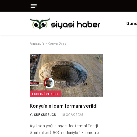
Günc
Anasayfa
»
Konya Ovası
EKOLOJI VE KENT
Konya’nın idam fermanı verildi
YUSUF GÜRSUCU
18 OCAK 2025
Aydın’da yoğunlaşan Jeotermal Enerji
Santralleri (JES) nedeniyle 1 kilometre