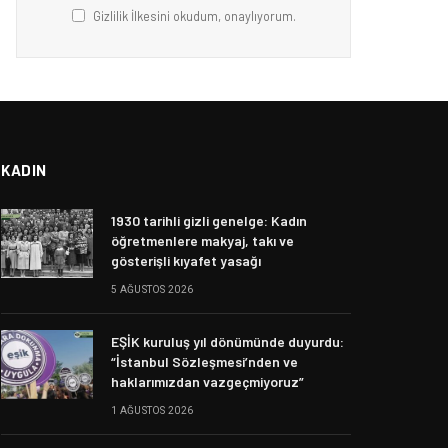
Gizlilik İlkesini okudum, onaylıyorum.
KADIN
1930 tarihli gizli genelge: Kadın
öğretmenlere makyaj, takı ve
gösterişli kıyafet yasağı
5 AĞUSTOS 2026
EŞİK kuruluş yıl dönümünde duyurdu:
“İstanbul Sözleşmesi’nden ve
haklarımızdan vazgeçmiyoruz”
1 AĞUSTOS 2026