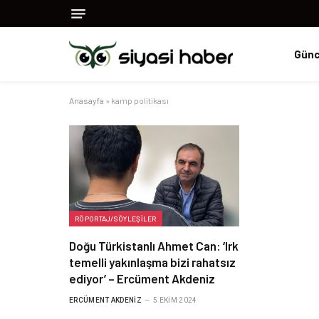
Günc
Anasayfa
»
kamp politikası
RÖPORTAJ/SÖYLEŞILER
Doğu Türkistanlı Ahmet Can: ‘Irk
temelli yakınlaşma bizi rahatsız
ediyor’ – Ercüment Akdeniz
ERCÜMENT AKDENIZ
5 EKIM 2024