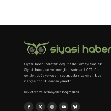
Siyasi Haber, “tarafsız” değil “nesnel” olmayı esas alır.
Siyasi Haber, işçi ve emekçiler, kadınlar, LGBTİ+’lar,
gençler, doğa ve yaşam savunucuları, ezilen etnik ve
inançsal topluluklardan yanadır.
Devletten ve sermayeden bağımsızdır.
Facebook
X
Instagram
YouTube
Bluesky