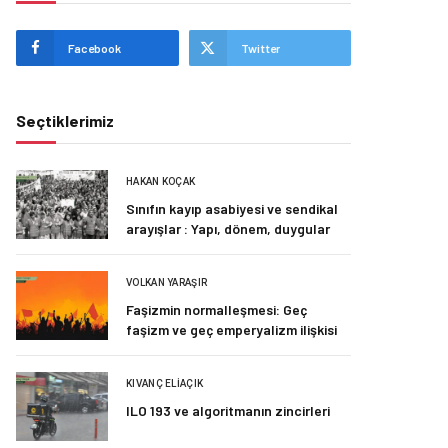
Facebook
Twitter
Seçtiklerimiz
HAKAN KOÇAK
Sınıfın kayıp asabiyesi ve sendikal
arayışlar : Yapı, dönem, duygular
VOLKAN YARAŞIR
Faşizmin normalleşmesi: Geç
faşizm ve geç emperyalizm ilişkisi
KIVANÇ ELIAÇIK
ILO 193 ve algoritmanın zincirleri