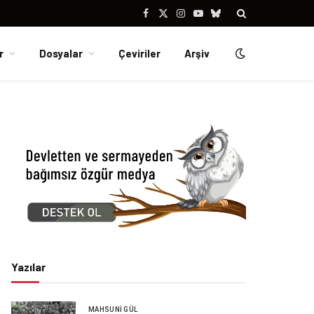
Facebook
X
Instagram
YouTube
Bluesky
(Twitter)
r
Dosyalar
Çeviriler
Arşiv
Yazılar
MAHSUNI GÜL