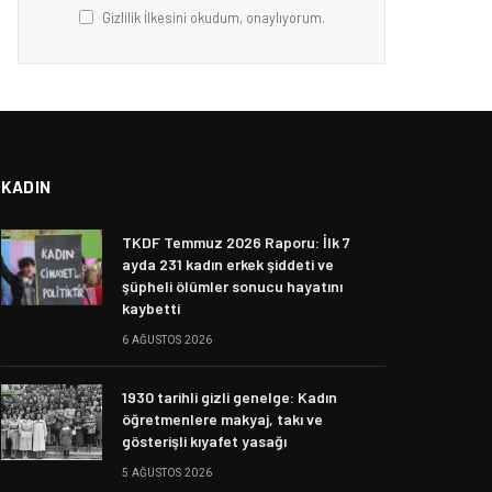
Gizlilik İlkesini okudum, onaylıyorum.
KADIN
TKDF Temmuz 2026 Raporu: İlk 7
ayda 231 kadın erkek şiddeti ve
şüpheli ölümler sonucu hayatını
kaybetti
6 AĞUSTOS 2026
1930 tarihli gizli genelge: Kadın
öğretmenlere makyaj, takı ve
gösterişli kıyafet yasağı
5 AĞUSTOS 2026