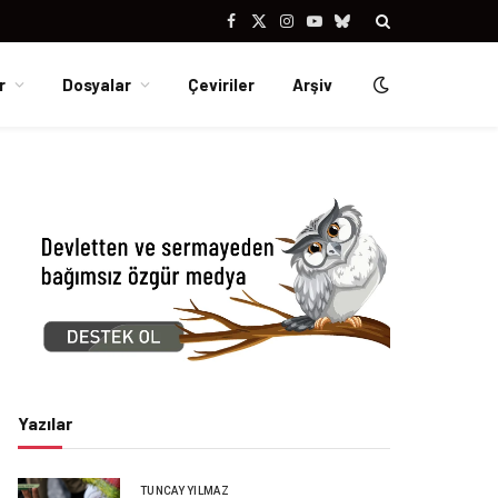
Facebook
X
Instagram
YouTube
Bluesky
(Twitter)
r
Dosyalar
Çeviriler
Arşiv
Yazılar
TUNCAY YILMAZ