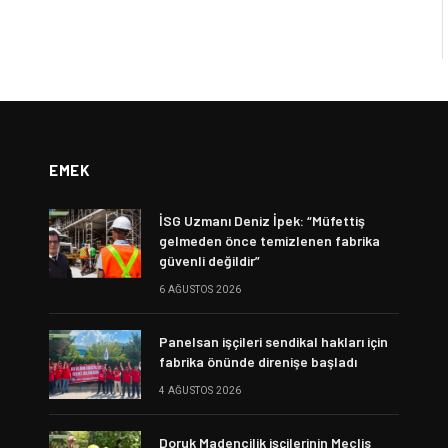
EMEK
İSG Uzmanı Deniz İpek: “Müfettiş
gelmeden önce temizlenen fabrika
güvenli değildir”
6 AĞUSTOS 2026
Panelsan işçileri sendikal hakları için
fabrika önünde direnişe başladı
4 AĞUSTOS 2026
Doruk Madencilik işçilerinin Meclis