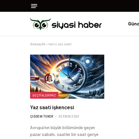
Günc
Anasayfa
»
kalıcı yaz saati
SEÇTIKLERIMIZ
Yaz saati işkencesi
ÇIĞDEM TOKER
30 EKIM 2024
Avrupa’nın büyük bölümünde geçen
pazar sabahı, saatler bir saat geriye