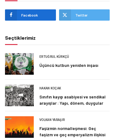
Facebook
Twitter
Seçtiklerimiz
ERTUĞRUL KÜRKÇÜ
Üçüncü kutbun yeniden inşası
HAKAN KOÇAK
Sınıfın kayıp asabiyesi ve sendikal
arayışlar : Yapı, dönem, duygular
VOLKAN YARAŞIR
Faşizmin normalleşmesi: Geç
faşizm ve geç emperyalizm ilişkisi