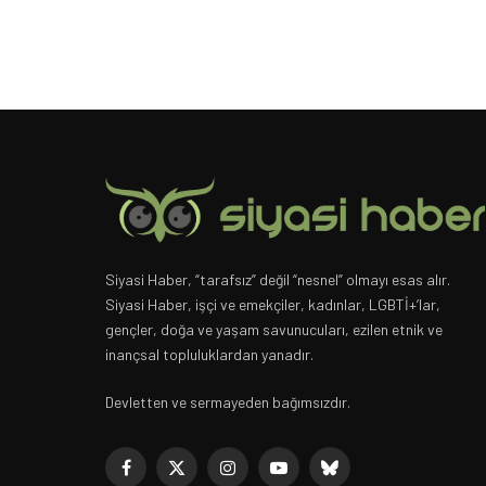
Siyasi Haber, “tarafsız” değil “nesnel” olmayı esas alır.
Siyasi Haber, işçi ve emekçiler, kadınlar, LGBTİ+’lar,
gençler, doğa ve yaşam savunucuları, ezilen etnik ve
inançsal topluluklardan yanadır.
Devletten ve sermayeden bağımsızdır.
Facebook
X
Instagram
YouTube
Bluesky