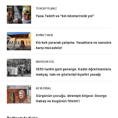
TUNCAY YILMAZ
Yasa Teklifi ve “bin kilometrelik yol”
KORKUT AKIN
Kılı kırk yararak çalışma: Yasaklara ve sansüre
karşı mücadele!
MAHSUNI GÜL
1930 tarihli gizli genelge: Kadın öğretmenlere
makyaj, takı ve gösterişli kıyafet yasağı
ASYA ERDAL
Sürgünün çocuğu, direnişin bilgesi: George
Habaş ve bugünün filistin’i
Bağlantıda Kalın