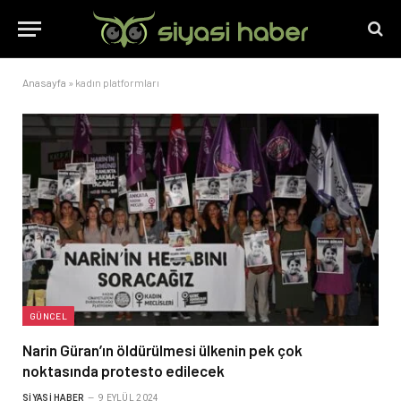
Anasayfa
»
kadın platformları
GÜNCEL
Narin Güran’ın öldürülmesi ülkenin pek çok
noktasında protesto edilecek
SIYASI HABER
9 EYLÜL 2024