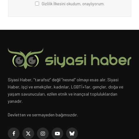
Gizlilik İlkesini okudum, onaylıyorum.
Siyasi Haber, “tarafsız” değil “nesnel” olmayı esas alır. Siyasi
Haber, işçi ve emekçiler, kadınlar, LGBTİ+’lar, gençler, doğa ve
yaşam savunucuları, ezilen etnik ve inançsal topluluklardan
yanadır.
Devletten ve sermayeden bağımsızdır.
Facebook
X
Instagram
YouTube
Bluesky