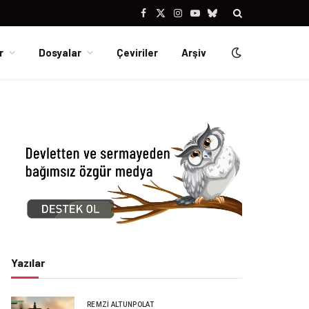
Facebook
X
Instagram
YouTube
Bluesky
(Twitter)
r
Dosyalar
Çeviriler
Arşiv
Yazılar
REMZI ALTUNPOLAT