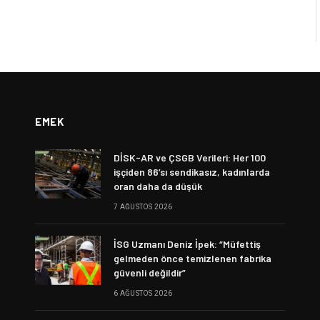
EMEK
DİSK-AR ve ÇSGB Verileri: Her 100
işçiden 86’sı sendikasız, kadınlarda
oran daha da düşük
7 AĞUSTOS 2026
İSG Uzmanı Deniz İpek: “Müfettiş
gelmeden önce temizlenen fabrika
güvenli değildir”
6 AĞUSTOS 2026