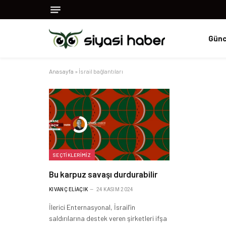
Günc
Anasayfa
»
İsrail bağlantıları
SEÇTIKLERIMIZ
Bu karpuz savaşı durdurabilir
KIVANÇ ELIAÇIK
24 KASIM 2024
İlerici Enternasyonal, İsrail’in
saldırılarına destek veren şirketleri ifşa