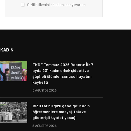
Gizlilik İlkesini okudum, onaylıyorum.
KADIN
TKDF Temmuz 2026 Raporu: İlk 7
ayda 231 kadın erkek şiddeti ve
şüpheli ölümler sonucu hayatını
kaybetti
6 AĞUSTOS 2026
1930 tarihli gizli genelge: Kadın
öğretmenlere makyaj, takı ve
gösterişli kıyafet yasağı
5 AĞUSTOS 2026