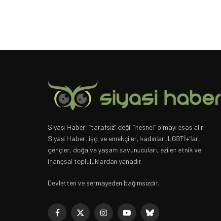
Siyasi Haber, “tarafsız” değil “nesnel” olmayı esas alır.
Siyasi Haber, işçi ve emekçiler, kadınlar, LGBTİ+’lar,
gençler, doğa ve yaşam savunucuları, ezilen etnik ve
inançsal topluluklardan yanadır.
Devletten ve sermayeden bağımsızdır.
Facebook
X
Instagram
YouTube
Bluesky