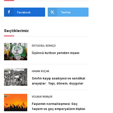
Facebook
Twitter
Seçtiklerimiz
ERTUĞRUL KÜRKÇÜ
Üçüncü kutbun yeniden inşası
HAKAN KOÇAK
Sınıfın kayıp asabiyesi ve sendikal
arayışlar : Yapı, dönem, duygular
VOLKAN YARAŞIR
Faşizmin normalleşmesi: Geç
faşizm ve geç emperyalizm ilişkisi