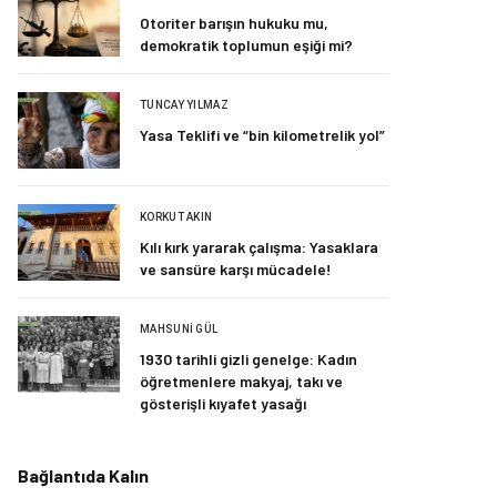
Otoriter barışın hukuku mu,
demokratik toplumun eşiği mi?
TUNCAY YILMAZ
Yasa Teklifi ve “bin kilometrelik yol”
KORKUT AKIN
Kılı kırk yararak çalışma: Yasaklara
ve sansüre karşı mücadele!
MAHSUNI GÜL
1930 tarihli gizli genelge: Kadın
öğretmenlere makyaj, takı ve
gösterişli kıyafet yasağı
Bağlantıda Kalın