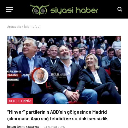
Anasayfa
»
İslamofobi
SEÇTIKLERIMIZ
“Mihver” partilerinin ABD’nin gölgesinde Madrid
çıkarması: Aşırı sağ tehdidi ve soldaki sessizlik
İHSAN ÖMER ATAGENÇ
24 ŞUBAT 2025