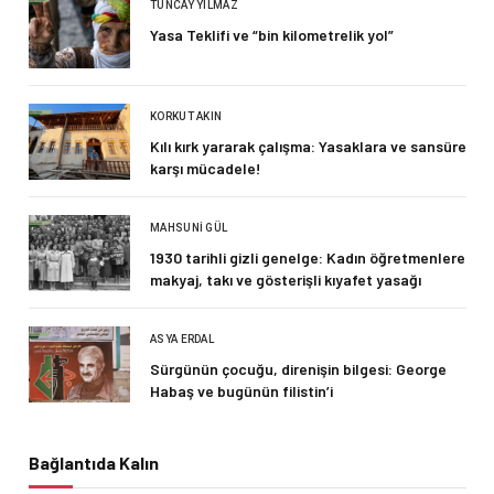
TUNCAY YILMAZ
Yasa Teklifi ve “bin kilometrelik yol”
KORKUT AKIN
Kılı kırk yararak çalışma: Yasaklara ve sansüre
karşı mücadele!
MAHSUNI GÜL
1930 tarihli gizli genelge: Kadın öğretmenlere
makyaj, takı ve gösterişli kıyafet yasağı
ASYA ERDAL
Sürgünün çocuğu, direnişin bilgesi: George
Habaş ve bugünün filistin’i
Bağlantıda Kalın