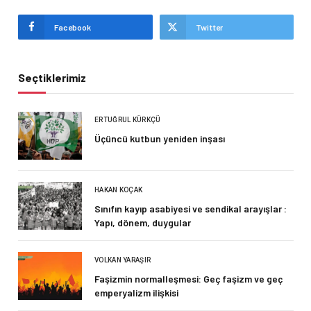
Facebook
Twitter
Seçtiklerimiz
ERTUĞRUL KÜRKÇÜ
Üçüncü kutbun yeniden inşası
HAKAN KOÇAK
Sınıfın kayıp asabiyesi ve sendikal arayışlar :
Yapı, dönem, duygular
VOLKAN YARAŞIR
Faşizmin normalleşmesi: Geç faşizm ve geç
emperyalizm ilişkisi