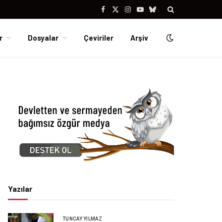
Facebook
X
Instagram
YouTube
Bluesky
(Twitter)
r
Dosyalar
Çeviriler
Arşiv
Yazılar
TUNCAY YILMAZ