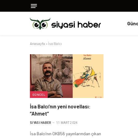
Günc
Anasayfa
»
İsa Balcı
GÜNCEL
İsa Balcı’nın yeni novellası:
“Ahmet”
SIYASI HABER
11 MART 2024
İsa Balcı’nın OKB56 yayınlarından çıkan