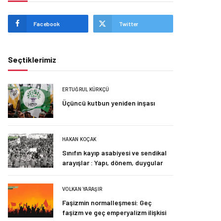
Facebook
Twitter
Seçtiklerimiz
ERTUĞRUL KÜRKÇÜ
Üçüncü kutbun yeniden inşası
HAKAN KOÇAK
Sınıfın kayıp asabiyesi ve sendikal
arayışlar : Yapı, dönem, duygular
VOLKAN YARAŞIR
Faşizmin normalleşmesi: Geç
faşizm ve geç emperyalizm ilişkisi