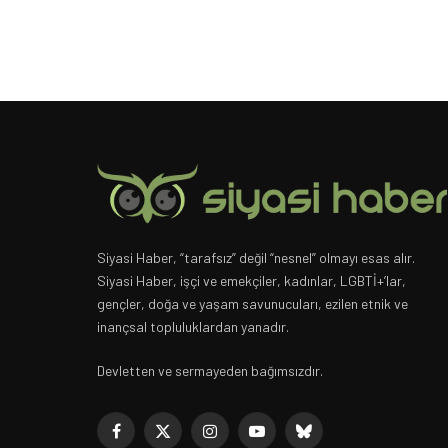
Siyasi Haber, “tarafsız” değil “nesnel” olmayı esas alır.
Siyasi Haber, işçi ve emekçiler, kadınlar, LGBTİ+’lar,
gençler, doğa ve yaşam savunucuları, ezilen etnik ve
inançsal topluluklardan yanadır.
Devletten ve sermayeden bağımsızdır.
Facebook
X
Instagram
YouTube
Bluesky