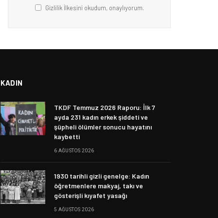
Gizlilik İlkesini okudum, onaylıyorum.
KADIN
TKDF Temmuz 2026 Raporu: İlk 7
ayda 231 kadın erkek şiddeti ve
şüpheli ölümler sonucu hayatını
kaybetti
6 AĞUSTOS 2026
1930 tarihli gizli genelge: Kadın
öğretmenlere makyaj, takı ve
gösterişli kıyafet yasağı
5 AĞUSTOS 2026