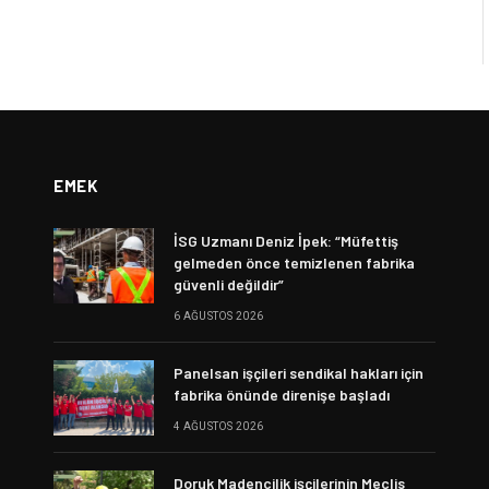
EMEK
İSG Uzmanı Deniz İpek: “Müfettiş
gelmeden önce temizlenen fabrika
güvenli değildir”
6 AĞUSTOS 2026
Panelsan işçileri sendikal hakları için
fabrika önünde direnişe başladı
4 AĞUSTOS 2026
Doruk Madencilik işçilerinin Meclis