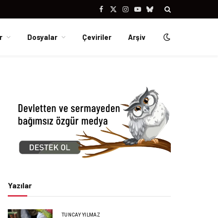
Facebook
X
Instagram
YouTube
Bluesky
(Twitter)
r
Dosyalar
Çeviriler
Arşiv
Yazılar
TUNCAY YILMAZ