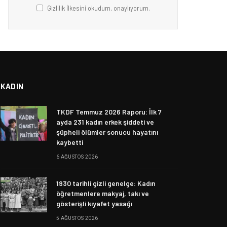
Gizlilik İlkesini okudum, onaylıyorum.
KADIN
TKDF Temmuz 2026 Raporu: İlk 7
ayda 231 kadın erkek şiddeti ve
şüpheli ölümler sonucu hayatını
kaybetti
6 AĞUSTOS 2026
1930 tarihli gizli genelge: Kadın
öğretmenlere makyaj, takı ve
gösterişli kıyafet yasağı
5 AĞUSTOS 2026