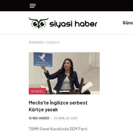
Günc
Anasayfa
»
ingilizce
GÜNCEL
Meclis’te İngilizce serbest
Kürtçe yasak
SIYASI HABER
20 ARALIK 2024
TBMM Genel Kurulu’nda DEM Parti