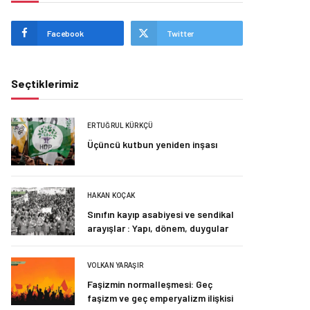
Facebook
Twitter
Seçtiklerimiz
ERTUĞRUL KÜRKÇÜ
Üçüncü kutbun yeniden inşası
HAKAN KOÇAK
Sınıfın kayıp asabiyesi ve sendikal
arayışlar : Yapı, dönem, duygular
VOLKAN YARAŞIR
Faşizmin normalleşmesi: Geç
faşizm ve geç emperyalizm ilişkisi