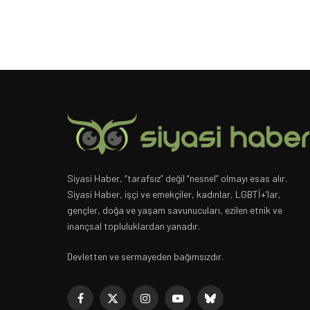
Siyasi Haber, “tarafsız” değil “nesnel” olmayı esas alır.
Siyasi Haber, işçi ve emekçiler, kadınlar, LGBTİ+’lar,
gençler, doğa ve yaşam savunucuları, ezilen etnik ve
inançsal topluluklardan yanadır.
Devletten ve sermayeden bağımsızdır.
Facebook
X
Instagram
YouTube
Bluesky