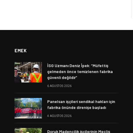
EMEK
İSG Uzmanı Deniz İpek: “Müfettiş
gelmeden önce temizlenen fabrika
güvenli değildir”
6 AĞUSTOS 2026
Panelsan işçileri sendikal hakları için
fabrika önünde direnişe başladı
4 AĞUSTOS 2026
Doruk Madencilik işçilerinin Meclis