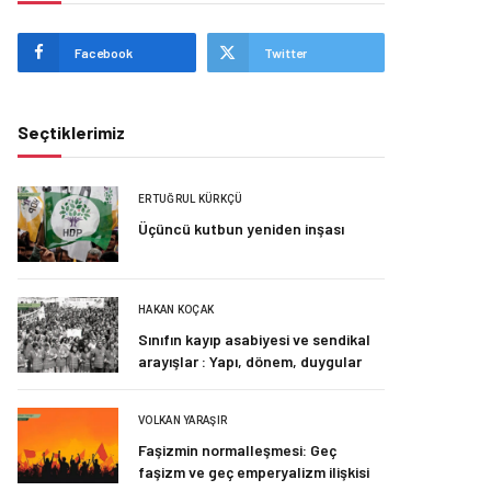
Facebook
Twitter
Seçtiklerimiz
ERTUĞRUL KÜRKÇÜ
Üçüncü kutbun yeniden inşası
HAKAN KOÇAK
Sınıfın kayıp asabiyesi ve sendikal
arayışlar : Yapı, dönem, duygular
VOLKAN YARAŞIR
Faşizmin normalleşmesi: Geç
faşizm ve geç emperyalizm ilişkisi