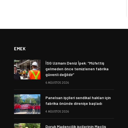
EMEK
İSG Uzmanı Deniz İpek: “Müfettiş
gelmeden önce temizlenen fabrika
güvenli değildir”
6 AĞUSTOS 2026
Panelsan işçileri sendikal hakları için
fabrika önünde direnişe başladı
4 AĞUSTOS 2026
Doruk Madencilik işçilerinin Meclis