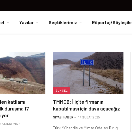
el
Yazılar
Seçtiklerimiz
Röportaj/Söyleşile
GÜNCEL
aden katliamı
TMMOB: İliç’te firmanın
lk duruşma 17
kapatılması için dava açacağız
lıyor
SIYASI HABER
14 ŞUBAT 2025
16 MART 2025
Türk Mühendis ve Mimar Odaları Birliği