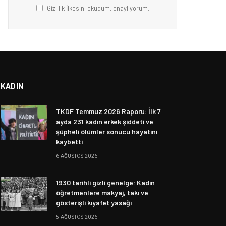
Gizlilik İlkesini okudum, onaylıyorum.
KADIN
TKDF Temmuz 2026 Raporu: İlk 7
ayda 231 kadın erkek şiddeti ve
şüpheli ölümler sonucu hayatını
kaybetti
6 AĞUSTOS 2026
1930 tarihli gizli genelge: Kadın
öğretmenlere makyaj, takı ve
gösterişli kıyafet yasağı
5 AĞUSTOS 2026