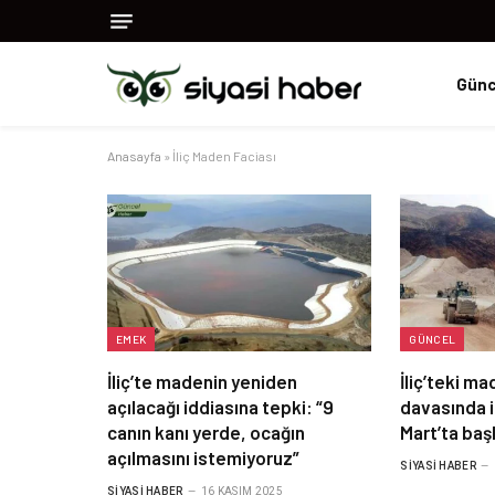
Günc
Anasayfa
»
İliç Maden Faciası
EMEK
GÜNCEL
İliç’te madenin yeniden
İliç’teki m
açılacağı iddiasına tepki: “9
davasında i
canın kanı yerde, ocağın
Mart’ta baş
açılmasını istemiyoruz”
SIYASI HABER
SIYASI HABER
16 KASIM 2025