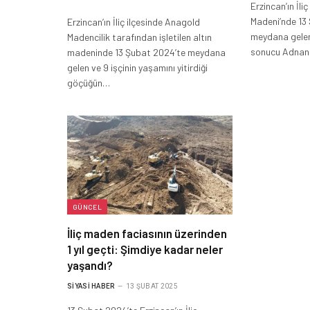
Erzincan’ın İli
Madeni’nde 13
Erzincan’ın İliç ilçesinde Anagold
meydana gelen 
Madencilik tarafından işletilen altın
sonucu Adnan 
madeninde 13 Şubat 2024’te meydana
gelen ve 9 işçinin yaşamını yitirdiği
göçüğün…
GÜNCEL
İliç maden faciasının üzerinden
1 yıl geçti: Şimdiye kadar neler
yaşandı?
SIYASI HABER
13 ŞUBAT 2025