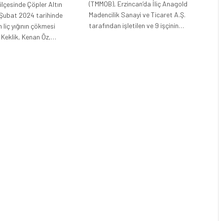
(TMMOB), Erzincan’da İliç Anagold
ç ilçesinde Çöpler Altın
Madencilik Sanayi ve Ticaret A.Ş.
 Şubat 2024 tarihinde
tarafından işletilen ve 9 işçinin…
liç yığının çökmesi
Keklik, Kenan Öz,…