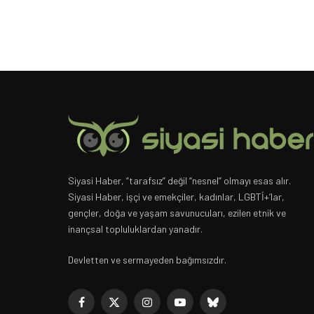
Siyasi Haber, “tarafsız” değil “nesnel” olmayı esas alır.
Siyasi Haber, işçi ve emekçiler, kadınlar, LGBTİ+’lar,
gençler, doğa ve yaşam savunucuları, ezilen etnik ve
inançsal topluluklardan yanadır.
Devletten ve sermayeden bağımsızdır.
Facebook
X
Instagram
YouTube
Bluesky