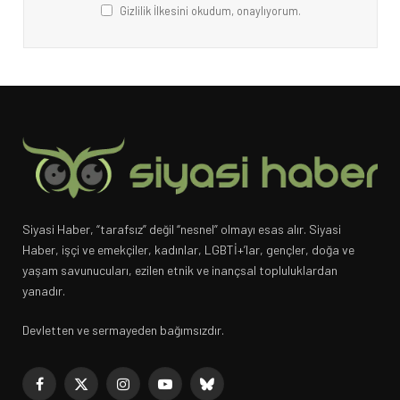
Gizlilik İlkesini okudum, onaylıyorum.
Siyasi Haber, “tarafsız” değil “nesnel” olmayı esas alır. Siyasi
Haber, işçi ve emekçiler, kadınlar, LGBTİ+’lar, gençler, doğa ve
yaşam savunucuları, ezilen etnik ve inançsal topluluklardan
yanadır.
Devletten ve sermayeden bağımsızdır.
Facebook
X
Instagram
YouTube
Bluesky