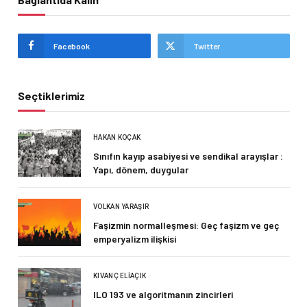
Facebook
Twitter
Seçtiklerimiz
HAKAN KOÇAK
Sınıfın kayıp asabiyesi ve sendikal arayışlar :
Yapı, dönem, duygular
VOLKAN YARAŞIR
Faşizmin normalleşmesi: Geç faşizm ve geç
emperyalizm ilişkisi
KIVANÇ ELIAÇIK
ILO 193 ve algoritmanın zincirleri