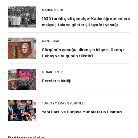
MAHSUNI GÜL
1930 tarihli gizli genelge: Kadın öğretmenlere
makyaj, takı ve gösterişli kıyafet yasağı
ASYA ERDAL
Sürgünün çocuğu, direnişin bilgesi: George
Habaş ve bugünün filistin’i
KENAN TEMIR
Derelerin birliği
TUNCAY YILMAZ SVEYDIYELI
Yeni Parti ve Burjuva Muhalefetin Sınırları
Bağlantıda Kalın