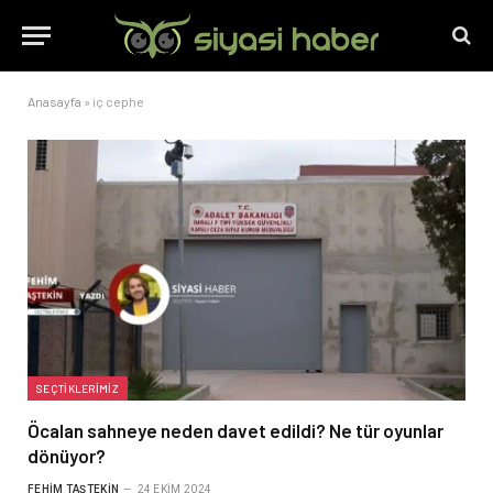
Anasayfa
»
iç cephe
SEÇTIKLERIMIZ
Öcalan sahneye neden davet edildi? Ne tür oyunlar
dönüyor?
FEHIM TAŞTEKIN
24 EKIM 2024