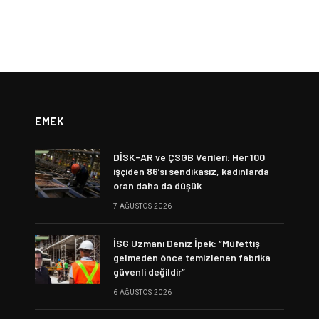
EMEK
DİSK-AR ve ÇSGB Verileri: Her 100
işçiden 86’sı sendikasız, kadınlarda
oran daha da düşük
7 AĞUSTOS 2026
İSG Uzmanı Deniz İpek: “Müfettiş
gelmeden önce temizlenen fabrika
güvenli değildir”
6 AĞUSTOS 2026