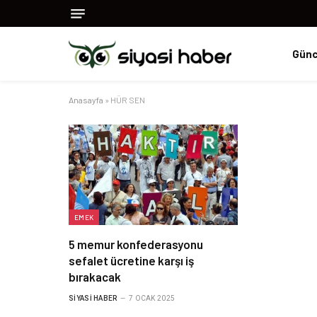
Günc
Anasayfa
»
HÜR SEN
EMEK
5 memur konfederasyonu
sefalet ücretine karşı iş
bırakacak
SIYASI HABER
7 OCAK 2025