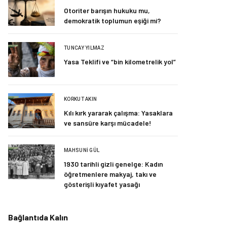
Otoriter barışın hukuku mu,
demokratik toplumun eşiği mi?
TUNCAY YILMAZ
Yasa Teklifi ve “bin kilometrelik yol”
KORKUT AKIN
Kılı kırk yararak çalışma: Yasaklara
ve sansüre karşı mücadele!
MAHSUNI GÜL
1930 tarihli gizli genelge: Kadın
öğretmenlere makyaj, takı ve
gösterişli kıyafet yasağı
Bağlantıda Kalın