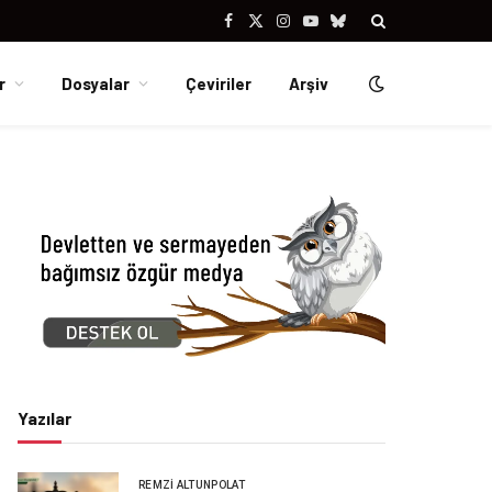
Facebook
X
Instagram
YouTube
Bluesky
(Twitter)
r
Dosyalar
Çeviriler
Arşiv
Yazılar
REMZI ALTUNPOLAT