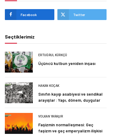
Facebook
Twitter
Seçtiklerimiz
ERTUĞRUL KÜRKÇÜ
Üçüncü kutbun yeniden inşası
HAKAN KOÇAK
Sınıfın kayıp asabiyesi ve sendikal
arayışlar : Yapı, dönem, duygular
VOLKAN YARAŞIR
Faşizmin normalleşmesi: Geç
faşizm ve geç emperyalizm ilişkisi