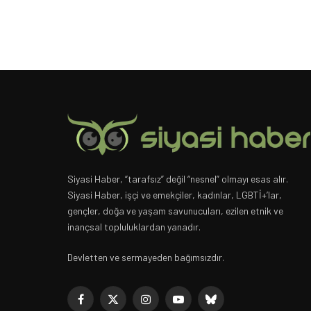
Siyasi Haber, “tarafsız” değil “nesnel” olmayı esas alır.
Siyasi Haber, işçi ve emekçiler, kadınlar, LGBTİ+’lar,
gençler, doğa ve yaşam savunucuları, ezilen etnik ve
inançsal topluluklardan yanadır.
Devletten ve sermayeden bağımsızdır.
Facebook
X
Instagram
YouTube
Bluesky