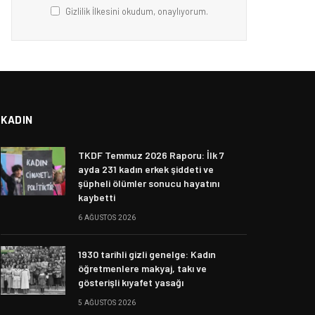
Gizlilik İlkesini okudum, onaylıyorum.
KADIN
TKDF Temmuz 2026 Raporu: İlk 7
ayda 231 kadın erkek şiddeti ve
şüpheli ölümler sonucu hayatını
kaybetti
6 AĞUSTOS 2026
1930 tarihli gizli genelge: Kadın
öğretmenlere makyaj, takı ve
gösterişli kıyafet yasağı
5 AĞUSTOS 2026