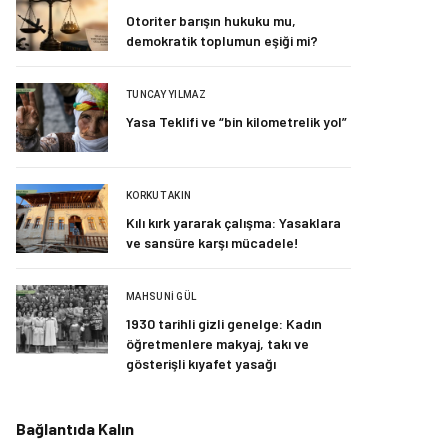
Otoriter barışın hukuku mu,
demokratik toplumun eşiği mi?
TUNCAY YILMAZ
Yasa Teklifi ve “bin kilometrelik yol”
KORKUT AKIN
Kılı kırk yararak çalışma: Yasaklara
ve sansüre karşı mücadele!
MAHSUNI GÜL
1930 tarihli gizli genelge: Kadın
öğretmenlere makyaj, takı ve
gösterişli kıyafet yasağı
Bağlantıda Kalın