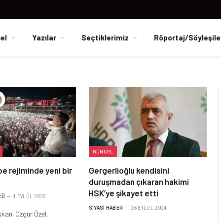
el
Yazılar
Seçtiklerimiz
Röportaj/Söyleşile
GÜNCEL
be rejiminde yeni bir
Gergerlioğlu kendisini
duruşmadan çıkaran hakimi
HSK’ye şikayet etti
ÇÜ
4 EYLÜL 2025
SIYASI HABER
26 EYLÜL 2024
kanı Özgür Özel,