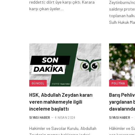
reddetti; dört üye karşı çıktı. Karara
Zeytinburnu’nd
karşı çıkan üyeler…
saldırıyı pro
toplanan halka
Sulh Hukuk M
GÜNCEL
POLITIKA
HSK, Abdullah Zeydan kararı
Barış Pehli
veren mahkemeyle ilgili
yargılanan b
inceleme başlattı
davalarında
SIYASI HABER
4 NISAN 2024
SIYASI HABER
Hakimler ve Savcılar Kurulu, Abdullah
Hâkimler ve Sa
Zeydan’ın memnu haklarının iadesi
son kararnames