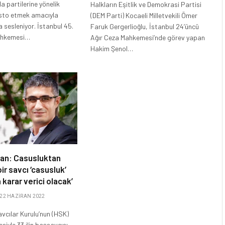
a partilerine yönelik
Halkların Eşitlik ve Demokrasi Partisi
testo etmek amacıyla
(DEM Parti) Kocaeli Milletvekili Ömer
 sesleniyor. İstanbul 45.
Faruk Gergerlioğlu, İstanbul 24’üncü
ahkemesi…
Ağır Ceza Mahkemesi’nde görev yapan
Hakim Şenol…
van: Casusluktan
ir savcı ‘casusluk’
 karar verici olacak’
22 HAZIRAN 2022
vcılar Kurulu’nun (HSK)
iyle 33 ilin başsavcısı