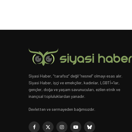
Siyasi Haber, “tarafsız” değil “nesnel” olmayı esas alır.
Siyasi Haber, işçi ve emekçiler, kadınlar, LGBTİ+’lar,
gençler, doğa ve yaşam savunucuları, ezilen etnik ve
inançsal topluluklardan yanadır.
Devletten ve sermayeden bağımsızdır.
Facebook
X
Instagram
YouTube
Bluesky