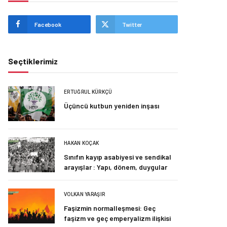
Facebook
Twitter
Seçtiklerimiz
ERTUĞRUL KÜRKÇÜ
Üçüncü kutbun yeniden inşası
HAKAN KOÇAK
Sınıfın kayıp asabiyesi ve sendikal
arayışlar : Yapı, dönem, duygular
VOLKAN YARAŞIR
Faşizmin normalleşmesi: Geç
faşizm ve geç emperyalizm ilişkisi