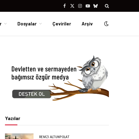
Facebook
X
Instagram
YouTube
Bluesky
(Twitter)
r
Dosyalar
Çeviriler
Arşiv
Yazılar
REMZI ALTUNPOLAT