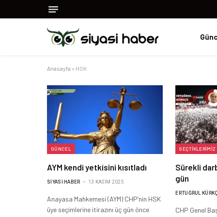
Günc
Anasayfa
»
HSK
GÜNCEL
SEÇTIKLERIMIZ
AYM kendi yetkisini kısıtladı
Sürekli dar
gün
SIYASI HABER
13 KASIM 2025
ERTUĞRUL KÜRK
Anayasa Mahkemesi (AYM) CHP’nin HSK
üye seçimlerine itirazını üç gün önce
CHP Genel Baş