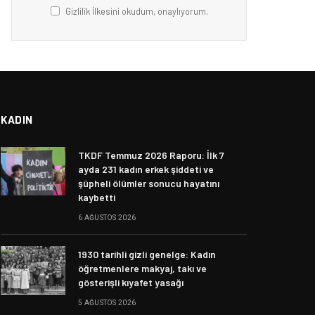
Gizlilik İlkesini okudum, onaylıyorum.
KADIN
TKDF Temmuz 2026 Raporu: İlk 7
ayda 231 kadın erkek şiddeti ve
şüpheli ölümler sonucu hayatını
kaybetti
6 AĞUSTOS 2026
1930 tarihli gizli genelge: Kadın
öğretmenlere makyaj, takı ve
gösterişli kıyafet yasağı
5 AĞUSTOS 2026