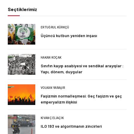
Seçtiklerimiz
ERTUĞRUL KÜRKÇÜ
Üçüncü kutbun yeniden inşası
HAKAN KOÇAK
Sınıfın kayıp asabiyesi ve sendikal arayışlar :
Yapı, dönem, duygular
VOLKAN YARAŞIR
Faşizmin normalleşmesi: Geç faşizm ve geç
emperyalizm ilişkisi
KIVANÇ ELIAÇIK
ILO 193 ve algoritmanın zincirleri