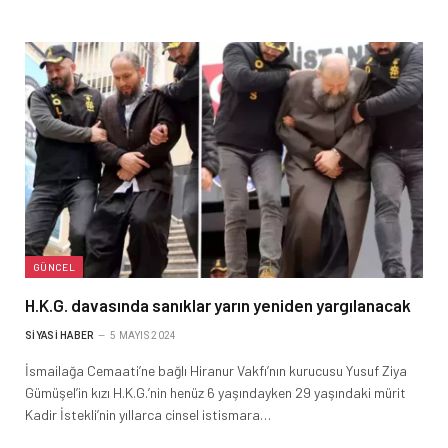
GÜNCEL
H.K.G. davasında sanıklar yarın yeniden yargılanacak
SIYASI HABER
5 MAYIS 2024
İsmailağa Cemaati’ne bağlı Hiranur Vakfı’nın kurucusu Yusuf Ziya
Gümüşel’in kızı H.K.G.’nin henüz 6 yaşındayken 29 yaşındaki mürit
Kadir İstekli’nin yıllarca cinsel istismara…