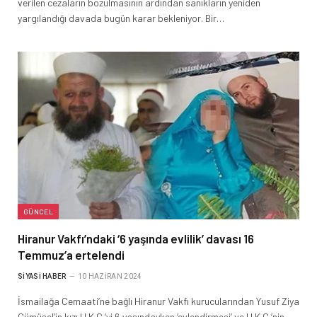
verilen cezaların bozulmasının ardından sanıkların yeniden
yargılandığı davada bugün karar bekleniyor. Bir…
GÜNCEL
Hiranur Vakfı’ndaki ‘6 yaşında evlilik’ davası 16
Temmuz’a ertelendi
SIYASI HABER
10 HAZIRAN 2024
İsmailağa Cemaati’ne bağlı Hiranur Vakfı kurucularından Yusuf Ziya
Gümüşel’in kızı H.K.G.’yi 6 yaşındayken ‘evlendirmesi’ ve H.K.G.’nin