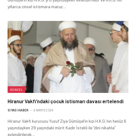
yıllarca cinsel istismara maruz…
GÜNCEL
Hiranur Vakfı’ndaki çocuk istismarı davası ertelendi
SIYASI HABER
6 MAYIS 2024
Hiranur Vakfı kurucusu Yusuf Ziya Gümüşel’in kızı H.K.G.’nin henüz 6
yaşındayken 29 yaşındaki mürit Kadir İstekli ile “dini nikahla”
evlendirilerek…