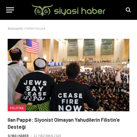
Anasayfa
»
Hillel House
POLITIKA
Ilan Pappé: Siyonist Olmayan Yahudilerin Filistin’e
Desteği
SIYASI HABER
22 HAZIRAN 2024