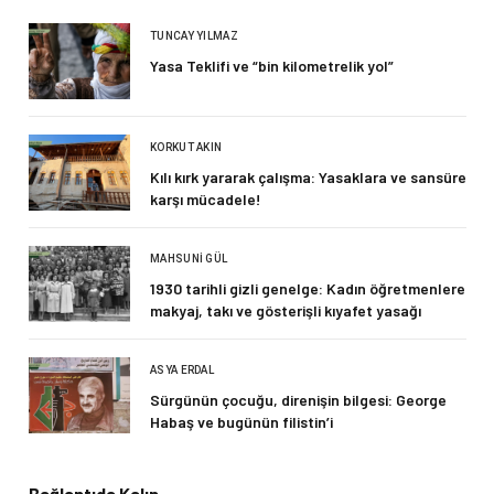
TUNCAY YILMAZ
Yasa Teklifi ve “bin kilometrelik yol”
KORKUT AKIN
Kılı kırk yararak çalışma: Yasaklara ve sansüre
karşı mücadele!
MAHSUNI GÜL
1930 tarihli gizli genelge: Kadın öğretmenlere
makyaj, takı ve gösterişli kıyafet yasağı
ASYA ERDAL
Sürgünün çocuğu, direnişin bilgesi: George
Habaş ve bugünün filistin’i
Bağlantıda Kalın