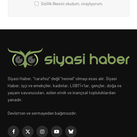
Gizlilik İlkesini okudum, onaylıyorum.
Siyasi Haber, “tarafsız” değil “nesnel” olmayı esas alır. Siyasi
Haber, işçi ve emekçiler, kadınlar, LGBTİ+’lar, gençler, doğa ve
yaşam savunucuları, ezilen etnik ve inançsal topluluklardan
yanadır.
Devletten ve sermayeden bağımsızdır.
Facebook
X
Instagram
YouTube
Bluesky