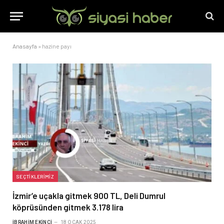
Anasayfa
»
hazine payı
SEÇTIKLERIMIZ
İzmir’e uçakla gitmek 900 TL, Deli Dumrul
köprüsünden gitmek 3.178 lira
İBRAHIM EKINCI
18 OCAK 2025