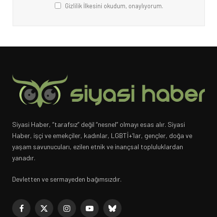
Gizlilik İlkesini okudum, onaylıyorum.
Siyasi Haber, “tarafsız” değil “nesnel” olmayı esas alır. Siyasi
Haber, işçi ve emekçiler, kadınlar, LGBTİ+’lar, gençler, doğa ve
yaşam savunucuları, ezilen etnik ve inançsal topluluklardan
yanadır.
Devletten ve sermayeden bağımsızdır.
Facebook
X
Instagram
YouTube
Bluesky