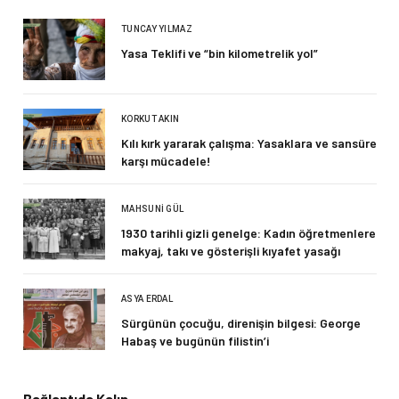
TUNCAY YILMAZ
Yasa Teklifi ve “bin kilometrelik yol”
KORKUT AKIN
Kılı kırk yararak çalışma: Yasaklara ve sansüre
karşı mücadele!
MAHSUNI GÜL
1930 tarihli gizli genelge: Kadın öğretmenlere
makyaj, takı ve gösterişli kıyafet yasağı
ASYA ERDAL
Sürgünün çocuğu, direnişin bilgesi: George
Habaş ve bugünün filistin’i
Bağlantıda Kalın