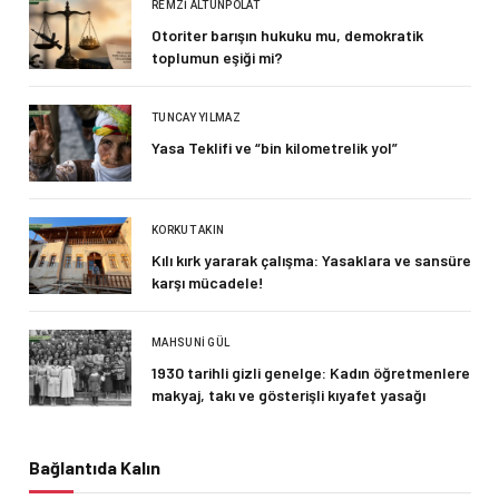
REMZI ALTUNPOLAT
Otoriter barışın hukuku mu, demokratik
toplumun eşiği mi?
TUNCAY YILMAZ
Yasa Teklifi ve “bin kilometrelik yol”
KORKUT AKIN
Kılı kırk yararak çalışma: Yasaklara ve sansüre
karşı mücadele!
MAHSUNI GÜL
1930 tarihli gizli genelge: Kadın öğretmenlere
makyaj, takı ve gösterişli kıyafet yasağı
Bağlantıda Kalın