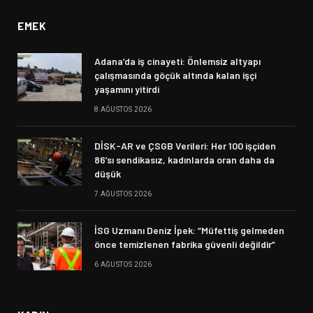
EMEK
Adana’da iş cinayeti: Önlemsiz altyapı
çalışmasında göçük altında kalan işçi
yaşamını yitirdi
8 AĞUSTOS 2026
DİSK-AR ve ÇSGB Verileri: Her 100 işçiden
86’sı sendikasız, kadınlarda oran daha da
düşük
7 AĞUSTOS 2026
İSG Uzmanı Deniz İpek: “Müfettiş gelmeden
önce temizlenen fabrika güvenli değildir”
6 AĞUSTOS 2026