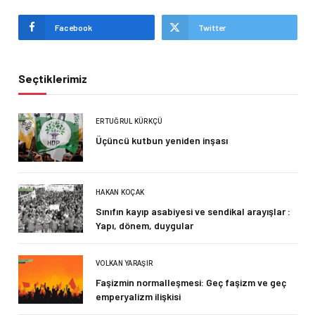
Facebook
Twitter
Seçtiklerimiz
ERTUĞRUL KÜRKÇÜ
Üçüncü kutbun yeniden inşası
HAKAN KOÇAK
Sınıfın kayıp asabiyesi ve sendikal arayışlar :
Yapı, dönem, duygular
VOLKAN YARAŞIR
Faşizmin normalleşmesi: Geç faşizm ve geç
emperyalizm ilişkisi