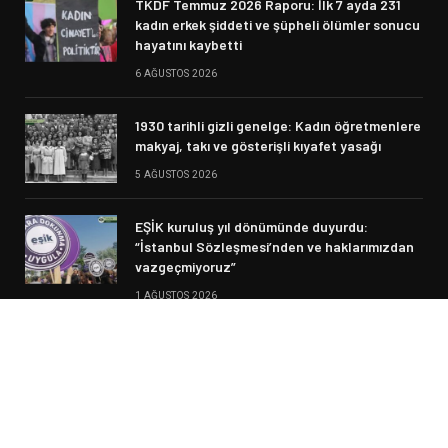
TKDF Temmuz 2026 Raporu: İlk 7 ayda 231
kadın erkek şiddeti ve şüpheli ölümler sonucu
hayatını kaybetti
6 AĞUSTOS 2026
1930 tarihli gizli genelge: Kadın öğretmenlere
makyaj, takı ve gösterişli kıyafet yasağı
5 AĞUSTOS 2026
EŞİK kuruluş yıl dönümünde duyurdu:
“İstanbul Sözleşmesi’nden ve haklarımızdan
vazgeçmiyoruz”
1 AĞUSTOS 2026
© 2026 Siyasi Haber. Designed by Fikir Meclisi.