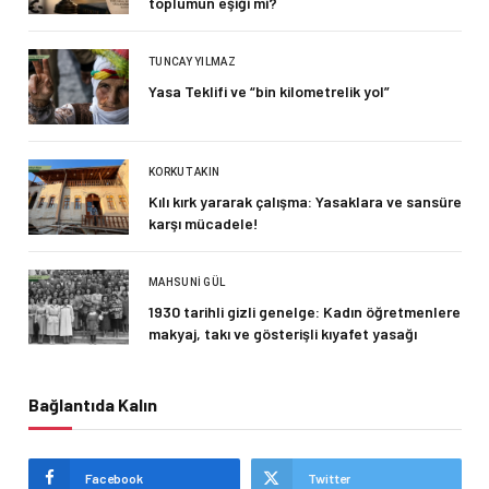
toplumun eşiği mi?
TUNCAY YILMAZ
Yasa Teklifi ve “bin kilometrelik yol”
KORKUT AKIN
Kılı kırk yararak çalışma: Yasaklara ve sansüre
karşı mücadele!
MAHSUNI GÜL
1930 tarihli gizli genelge: Kadın öğretmenlere
makyaj, takı ve gösterişli kıyafet yasağı
Bağlantıda Kalın
Facebook
Twitter