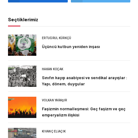
Seçtiklerimiz
ERTUĞRUL KÜRKÇÜ
Üçüncü kutbun yeniden inşası
HAKAN KOÇAK
Sınıfın kayıp asabiyesi ve sendikal arayışlar :
Yapı, dönem, duygular
VOLKAN YARAŞIR
Faşizmin normalleşmesi: Geç faşizm ve geç
emperyalizm ilişkisi
KIVANÇ ELIAÇIK