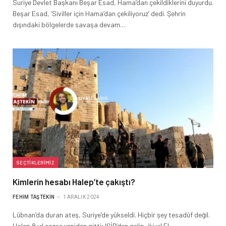
Suriye Devlet Başkanı Beşar Esad, Hama’dan çekildiklerini duyurdu.
Beşar Esad, ‘Siviller için Hama’dan çekiliyoruz’ dedi. Şehrin
dışındaki bölgelerde savaşa devam…
SEÇTIKLERIMIZ
Kimlerin hesabı Halep’te çakıştı?
FEHIM TAŞTEKIN
1 ARALIK 2024
Lübnan’da duran ateş, Suriye’de yükseldi. Hiçbir şey tesadüf değil.
Halep 8 yıl sonra yeniden gitti; IŞİD’den gelip, iki yıl El…