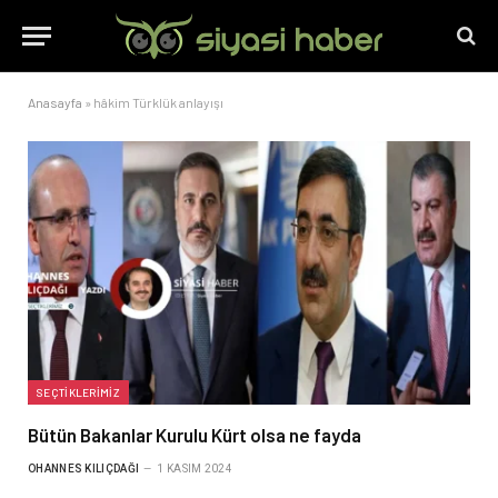
Anasayfa
»
hâkim Türklük anlayışı
SEÇTIKLERIMIZ
Bütün Bakanlar Kurulu Kürt olsa ne fayda
OHANNES KILIÇDAĞI
1 KASIM 2024