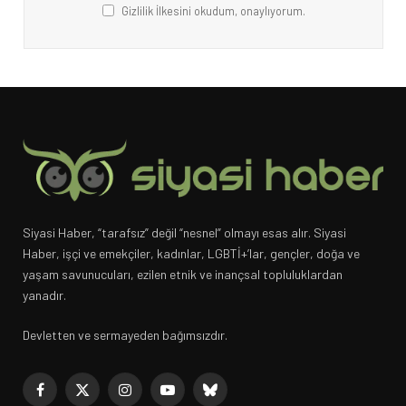
Gizlilik İlkesini okudum, onaylıyorum.
Siyasi Haber, “tarafsız” değil “nesnel” olmayı esas alır. Siyasi
Haber, işçi ve emekçiler, kadınlar, LGBTİ+’lar, gençler, doğa ve
yaşam savunucuları, ezilen etnik ve inançsal topluluklardan
yanadır.
Devletten ve sermayeden bağımsızdır.
Facebook
X
Instagram
YouTube
Bluesky