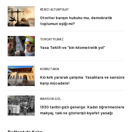
REMZI ALTUNPOLAT
Otoriter barışın hukuku mu, demokratik
toplumun eşiği mi?
TUNCAY YILMAZ
Yasa Teklifi ve “bin kilometrelik yol”
KORKUT AKIN
Kılı kırk yararak çalışma: Yasaklara ve sansüre
karşı mücadele!
MAHSUNI GÜL
1930 tarihli gizli genelge: Kadın öğretmenlere
makyaj, takı ve gösterişli kıyafet yasağı
Bağlantıda Kalın