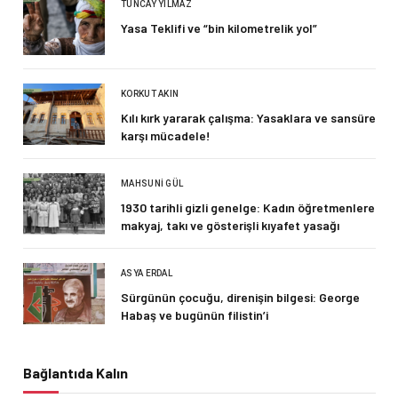
TUNCAY YILMAZ
Yasa Teklifi ve “bin kilometrelik yol”
KORKUT AKIN
Kılı kırk yararak çalışma: Yasaklara ve sansüre
karşı mücadele!
MAHSUNI GÜL
1930 tarihli gizli genelge: Kadın öğretmenlere
makyaj, takı ve gösterişli kıyafet yasağı
ASYA ERDAL
Sürgünün çocuğu, direnişin bilgesi: George
Habaş ve bugünün filistin’i
Bağlantıda Kalın