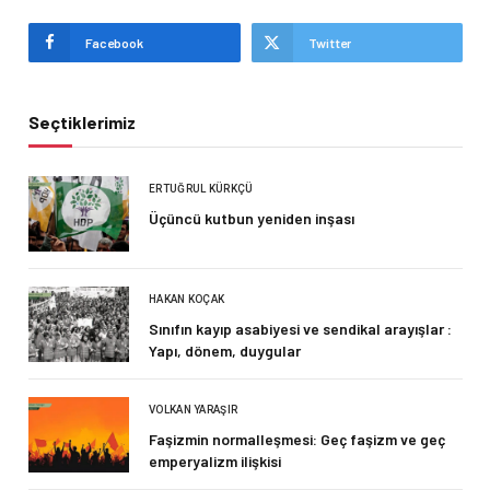
Facebook
Twitter
Seçtiklerimiz
ERTUĞRUL KÜRKÇÜ
Üçüncü kutbun yeniden inşası
HAKAN KOÇAK
Sınıfın kayıp asabiyesi ve sendikal arayışlar :
Yapı, dönem, duygular
VOLKAN YARAŞIR
Faşizmin normalleşmesi: Geç faşizm ve geç
emperyalizm ilişkisi