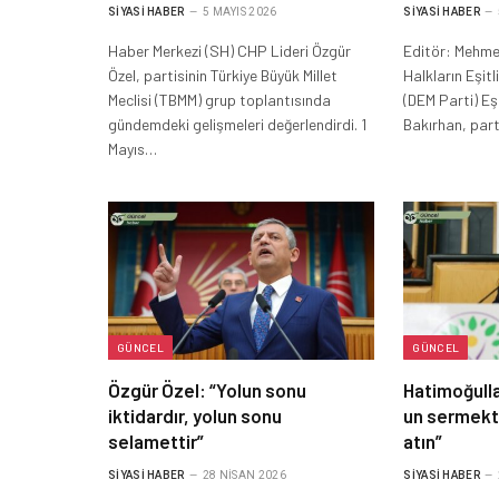
SIYASI HABER
5 MAYIS 2026
SIYASI HABER
Haber Merkezi (SH) CHP Lideri Özgür
Editör: Mehmet
Özel, partisinin Türkiye Büyük Millet
Halkların Eşit
Meclisi (TBMM) grup toplantısında
(DEM Parti) E
gündemdeki gelişmeleri değerlendirdi. 1
Bakırhan, part
Mayıs…
GÜNCEL
GÜNCEL
Özgür Özel: “Yolun sonu
Hatimoğulla
iktidardır, yolun sonu
un sermekt
selamettir”
atın”
SIYASI HABER
28 NISAN 2026
SIYASI HABER