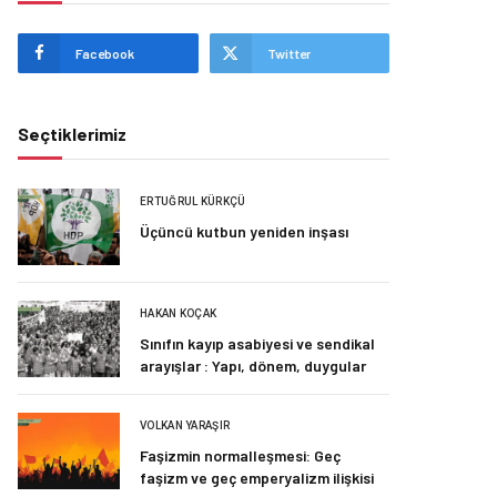
Facebook
Twitter
Seçtiklerimiz
ERTUĞRUL KÜRKÇÜ
Üçüncü kutbun yeniden inşası
HAKAN KOÇAK
Sınıfın kayıp asabiyesi ve sendikal
arayışlar : Yapı, dönem, duygular
VOLKAN YARAŞIR
Faşizmin normalleşmesi: Geç
faşizm ve geç emperyalizm ilişkisi