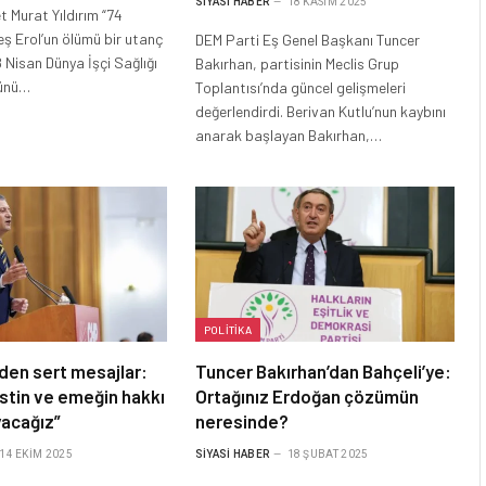
SIYASI HABER
18 KASIM 2025
 Murat Yıldırım “74
ş Erol’un ölümü bir utanç
DEM Parti Eş Genel Başkanı Tuncer
8 Nisan Dünya İşçi Sağlığı
Bakırhan, partisinin Meclis Grup
Günü…
Toplantısı’nda güncel gelişmeleri
değerlendirdi. Berivan Kutlu’nun kaybını
anarak başlayan Bakırhan,…
POLITIKA
den sert mesajlar:
Tuncer Bakırhan’dan Bahçeli’ye:
listin ve emeğin hakkı
Ortağınız Erdoğan çözümün
yacağız”
neresinde?
14 EKIM 2025
SIYASI HABER
18 ŞUBAT 2025