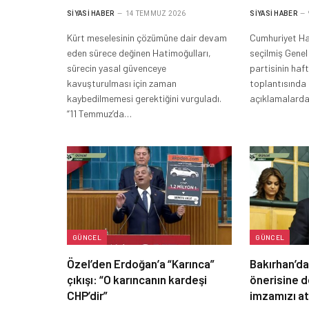
SIYASI HABER
14 TEMMUZ 2026
SIYASI HABER
Kürt meselesinin çözümüne dair devam
Cumhuriyet Hal
eden sürece değinen Hatimoğulları,
seçilmiş Genel
sürecin yasal güvenceye
partisinin haft
kavuşturulması için zaman
toplantısında
kaybedilmemesi gerektiğini vurguladı.
açıklamalarda
“11 Temmuz’da…
GÜNCEL
GÜNCEL
Özel’den Erdoğan’a “Karınca”
Bakırhan’da
çıkışı: “O karıncanın kardeşi
önerisine d
CHP’dir”
imzamızı at