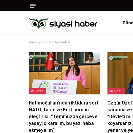
Günc
Anasayfa
»
Grup toplantısı
GÜNCEL
GÜNCEL
Hatimoğulları’ndan iktidara sert
Özgür Öze
NATO, tarım ve Kürt sorunu
kararına ve 
eleştirisi: “Temmuzda çerçeve
“Devleti mil
yasayı çıkaralım, bu yazı heba
koyarsanız,
etmeyelim”
yener ve ye