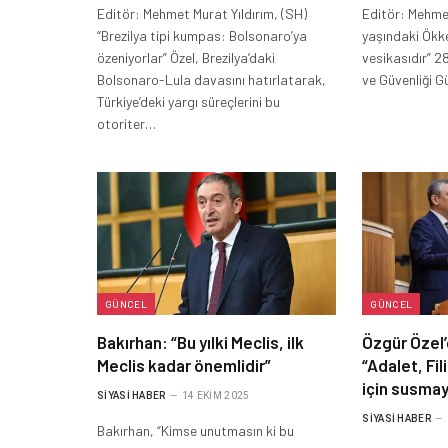
Editör: Mehmet Murat Yıldırım, (SH)
Editör: Mehmet
“Brezilya tipi kumpas: Bolsonaro’ya
yaşındaki Ökke
özeniyorlar” Özel, Brezilya’daki
vesikasıdır” 2
Bolsonaro-Lula davasını hatırlatarak,
ve Güvenliği 
Türkiye’deki yargı süreçlerini bu
otoriter…
GÜNCEL
GÜNCEL
Bakırhan: “Bu yılki Meclis, ilk
Özgür Özel’
Meclis kadar önemlidir”
“Adalet, Fi
için susma
SIYASI HABER
14 EKIM 2025
SIYASI HABER
Bakırhan, “Kimse unutmasın ki bu