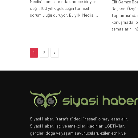
Meclis’in omuzlarında sadece bir yılın
Elif Gamze B
değil, 100 yıllık geleceğin tarihsel
Başkanı Özgür
sorumluluğu duruyor. Bu yılki Meclis,…
Toplantısı’nda
konuşmada, pa
temaslarını, h
Next
1
2
Siyasi Haber, “tarafsız” değil “nesnel” olmayı esas alır.
Siyasi Haber, işçi ve emekçiler, kadınlar, LGBTİ+’lar,
gençler, doğa ve yaşam savunucuları, ezilen etnik ve