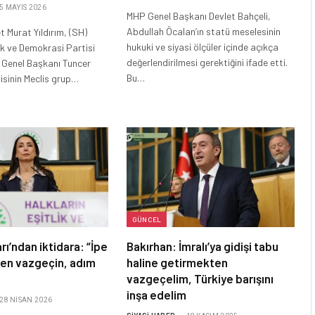
5 MAYIS 2026
MHP Genel Başkanı Devlet Bahçeli,
Abdullah Öcalan’ın statü meselesinin
 Murat Yıldırım, (SH)
hukuki ve siyasi ölçüler içinde açıkça
lik ve Demokrasi Partisi
değerlendirilmesi gerektiğini ifade etti.
ş Genel Başkanı Tuncer
Bu…
isinin Meclis grup…
GÜNCEL
rı’ndan iktidara: “İpe
Bakırhan: İmralı’ya gidişi tabu
en vazgeçin, adım
haline getirmekten
vazgeçelim, Türkiye barışını
inşa edelim
28 NISAN 2026