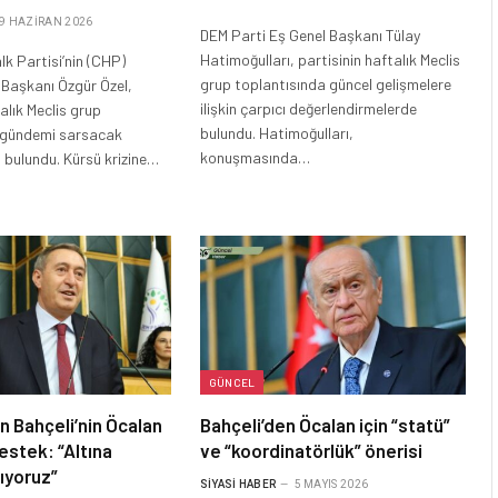
9 HAZIRAN 2026
DEM Parti Eş Genel Başkanı Tülay
Hatimoğulları, partisinin haftalık Meclis
k Partisi’nin (CHP)
grup toplantısında güncel gelişmelere
 Başkanı Özgür Özel,
ilişkin çarpıcı değerlendirmelerde
alık Meclis grup
bulundu. Hatimoğulları,
 gündemi sarsacak
konuşmasında…
 bulundu. Kürsü krizine…
GÜNCEL
n Bahçeli’nin Öcalan
Bahçeli’den Öcalan için “statü”
estek: “Altına
ve “koordinatörlük” önerisi
ıyoruz”
SIYASI HABER
5 MAYIS 2026