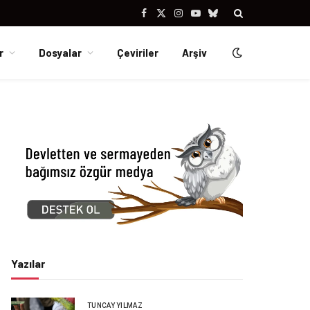
Facebook
X
Instagram
YouTube
Bluesky
(Twitter)
r
Dosyalar
Çeviriler
Arşiv
Yazılar
TUNCAY YILMAZ