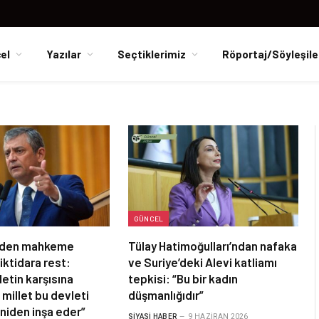
el
Yazılar
Seçtiklerimiz
Röportaj/Söyleşile
GÜNCEL
l’den mahkeme
Tülay Hatimoğulları’ndan nafaka
iktidara rest:
ve Suriye’deki Alevi katliamı
letin karşısına
tepkisi: “Bu bir kadın
 millet bu devleti
düşmanlığıdır”
niden inşa eder”
SIYASI HABER
9 HAZIRAN 2026