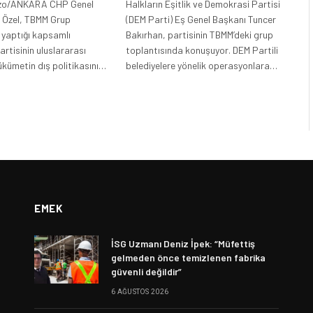
ozo/ANKARA CHP Genel
Halkların Eşitlik ve Demokrasi Partisi
 Özel, TBMM Grup
(DEM Parti) Eş Genel Başkanı Tuncer
 yaptığı kapsamlı
Bakırhan, partisinin TBMM’deki grup
rtisinin uluslararası
toplantısında konuşuyor. DEM Partili
ükümetin dış politikasını…
belediyelere yönelik operasyonlara…
EMEK
İSG Uzmanı Deniz İpek: “Müfettiş
gelmeden önce temizlenen fabrika
güvenli değildir”
6 AĞUSTOS 2026