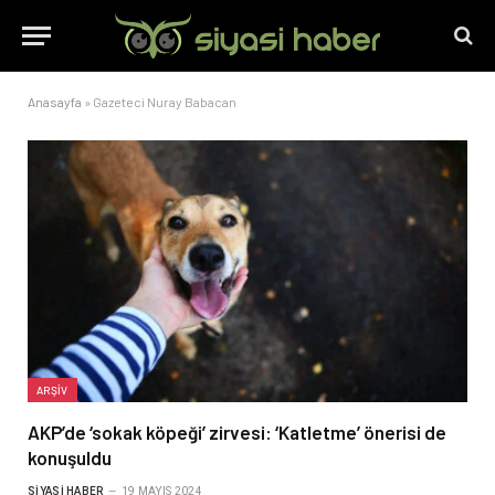
Anasayfa
»
Gazeteci Nuray Babacan
ARŞIV
AKP’de ‘sokak köpeği’ zirvesi: ‘Katletme’ önerisi de
konuşuldu
SIYASI HABER
19 MAYIS 2024