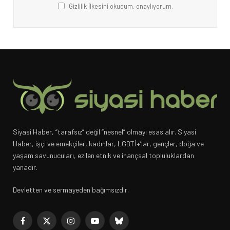
Gizlilik İlkesini okudum, onaylıyorum.
Siyasi Haber, “tarafsız” değil “nesnel” olmayı esas alır. Siyasi
Haber, işçi ve emekçiler, kadınlar, LGBTİ+’lar, gençler, doğa ve
yaşam savunucuları, ezilen etnik ve inançsal topluluklardan
yanadır.
Devletten ve sermayeden bağımsızdır.
Facebook
X
Instagram
YouTube
Bluesky