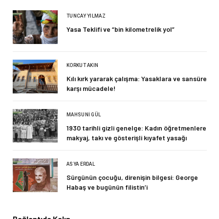
TUNCAY YILMAZ
Yasa Teklifi ve “bin kilometrelik yol”
KORKUT AKIN
Kılı kırk yararak çalışma: Yasaklara ve sansüre
karşı mücadele!
MAHSUNI GÜL
1930 tarihli gizli genelge: Kadın öğretmenlere
makyaj, takı ve gösterişli kıyafet yasağı
ASYA ERDAL
Sürgünün çocuğu, direnişin bilgesi: George
Habaş ve bugünün filistin’i
Bağlantıda Kalın