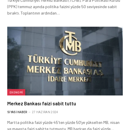
Türkiye Cumhuriyet Merkez Bankası (TCMB), Para Politikası Kurulu
(PPK) temmuz ayında politika faizini yüzde 50 seviyesinde sabit
bıraktı. Toplantının ardından…
EKONOMI
Merkez Bankası faizi sabit tuttu
SIYASI HABER
27 HAZIRAN 2024
Martta politika faizi yüzde 45’ten yüzde 50’ye yükselten MB, nisan
ve mayısta faizi sabitte tutmuştu. MB haziran da faizi yüzde…