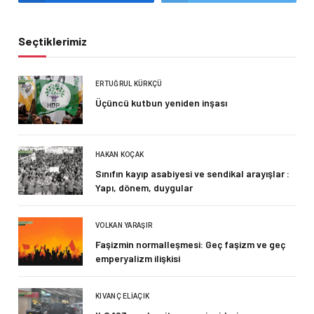
Seçtiklerimiz
ERTUĞRUL KÜRKÇÜ
Üçüncü kutbun yeniden inşası
HAKAN KOÇAK
Sınıfın kayıp asabiyesi ve sendikal arayışlar :
Yapı, dönem, duygular
VOLKAN YARAŞIR
Faşizmin normalleşmesi: Geç faşizm ve geç
emperyalizm ilişkisi
KIVANÇ ELIAÇIK