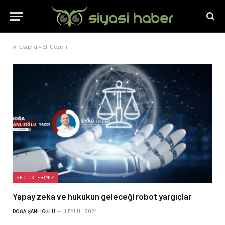
Anasayfa
»
El-Cezeri
SEÇTIKLERIMIZ
Yapay zeka ve hukukun geleceği robot yargıçlar
DOĞA ŞANLIOĞLU
1 EYLÜL 2024