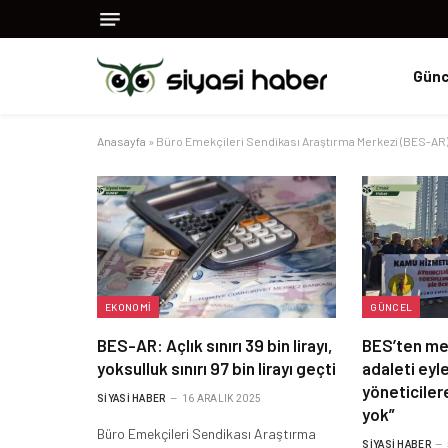
Günc
Anasayfa
»
Büro Emekçileri Sendikası Araştırma Merkezi (BES-AR
EKONOMI
GÜNCEL
BES-AR: Açlık sınırı 39 bin lirayı,
BES’ten me
yoksulluk sınırı 97 bin lirayı geçti
adaleti ey
yöneticile
SIYASI HABER
16 ARALIK 2025
yok”
Büro Emekçileri Sendikası Araştırma
SIYASI HABER