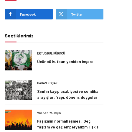
Facebook
Twitter
Seçtiklerimiz
ERTUĞRUL KÜRKÇÜ
Üçüncü kutbun yeniden inşası
HAKAN KOÇAK
Sınıfın kayıp asabiyesi ve sendikal
arayışlar : Yapı, dönem, duygular
VOLKAN YARAŞIR
Faşizmin normalleşmesi: Geç
faşizm ve geç emperyalizm ilişkisi