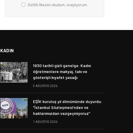
Gizlilik İlkesini okudum, onaylıyorum.
KADIN
1930 tarihli gizli genelge: Kadın
öğretmenlere makyaj, takı ve
gösterişli kıyafet yasağı
5 AĞUSTOS 2026
EŞİK kuruluş yıl dönümünde duyurdu:
“İstanbul Sözleşmesi’nden ve
haklarımızdan vazgeçmiyoruz”
1 AĞUSTOS 2026