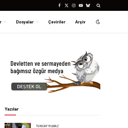
Facebook
X
Instagram
YouTube
Bluesky
(Twitter)
r
Dosyalar
Çeviriler
Arşiv
Yazılar
TUNCAY YILMAZ