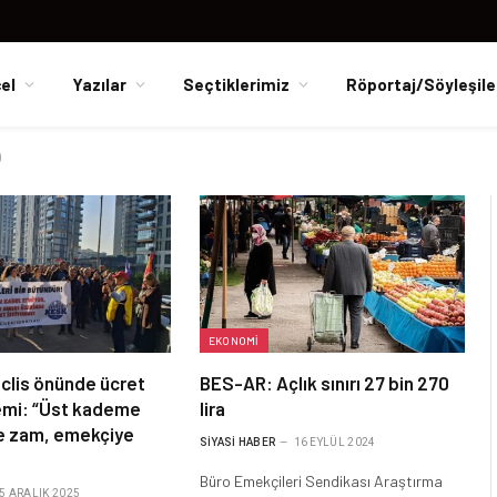
el
Yazılar
Seçtiklerimiz
Röportaj/Söyleşile
)
EKONOMI
clis önünde ücret
BES-AR: Açlık sınırı 27 bin 270
lemi: “Üst kademe
lira
re zam, emekçiye
SIYASI HABER
16 EYLÜL 2024
Büro Emekçileri Sendikası Araştırma
5 ARALIK 2025