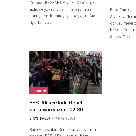
Merkezi (BES-AR), Aralık 2025’e ilişkin
açlık ve yoksulluk sınırı araştırmasının
Büro Emekçiler
sonuçlarını kamuoyuyla paylaştı. Gıda
Aralık’ta Mecl
fiyatları ve…
görüşülmeye b
Merkezi Yöneti
öncesi Meclis
EKONOMI
BES-AR açıkladı: Genel
enflasyon yüzde 102,80
SIYASI HABER
3 MAYIS 2024
Büro Emekçileri Sendikası Araştırma
Merkezi (BES-AR), Nisan ayı Kamu