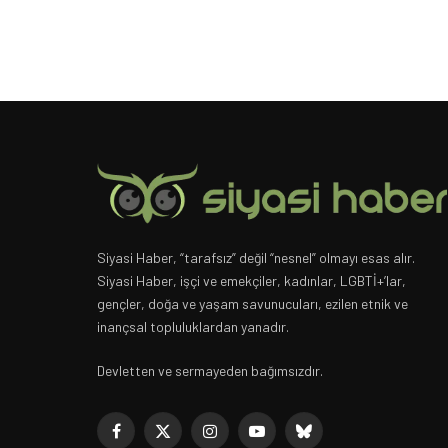
Siyasi Haber, “tarafsız” değil “nesnel” olmayı esas alır.
Siyasi Haber, işçi ve emekçiler, kadınlar, LGBTİ+’lar,
gençler, doğa ve yaşam savunucuları, ezilen etnik ve
inançsal topluluklardan yanadır.
Devletten ve sermayeden bağımsızdır.
Facebook
X
Instagram
YouTube
Bluesky