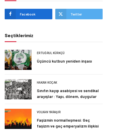
Facebook
Twitter
Seçtiklerimiz
ERTUĞRUL KÜRKÇÜ
Üçüncü kutbun yeniden inşası
HAKAN KOÇAK
Sınıfın kayıp asabiyesi ve sendikal
arayışlar : Yapı, dönem, duygular
VOLKAN YARAŞIR
Faşizmin normalleşmesi: Geç
faşizm ve geç emperyalizm ilişkisi