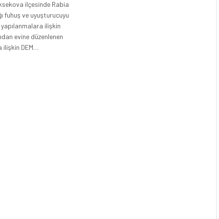
üksekova ilçesinde Rabia
ğı fuhuş ve uyuşturucuyu
 yapılanmalara ilişkin
ından evine düzenlenen
a ilişkin DEM…