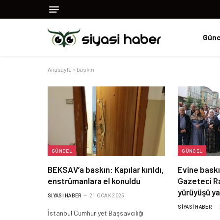
Günc
Anasayfa
»
baskın
GÜNCEL
GÜNCEL
BEKSAV’a baskın: Kapılar kırıldı,
Evine bask
enstrümanlara el konuldu
Gazeteci R
yürüyüşü ya
SIYASI HABER
21 OCAK 2025
SIYASI HABER
İstanbul Cumhuriyet Başsavcılığı