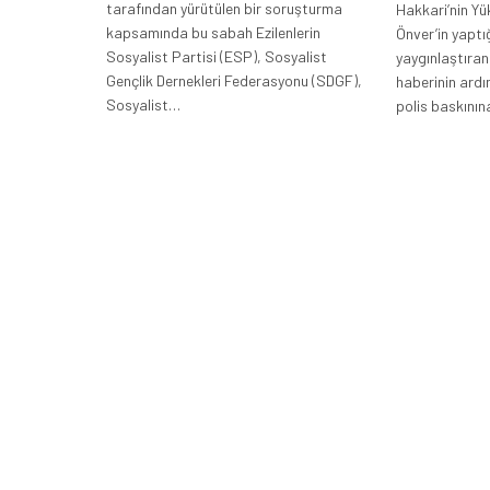
tarafından yürütülen bir soruşturma
Hakkari’nin Y
kapsamında bu sabah Ezilenlerin
Önver’in yaptı
Sosyalist Partisi (ESP), Sosyalist
yaygınlaştıran
Gençlik Dernekleri Federasyonu (SDGF),
haberinin ard
Sosyalist…
polis baskının