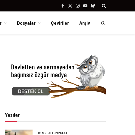
Facebook
X
Instagram
YouTube
Bluesky
(Twitter)
r
Dosyalar
Çeviriler
Arşiv
Yazılar
REMZI ALTUNPOLAT