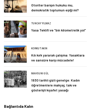
Otoriter barışın hukuku mu,
demokratik toplumun eşiği mi?
TUNCAY YILMAZ
Yasa Teklifi ve “bin kilometrelik yol”
KORKUT AKIN
Kılı kırk yararak çalışma: Yasaklara
ve sansüre karşı mücadele!
MAHSUNI GÜL
1930 tarihli gizli genelge: Kadın
öğretmenlere makyaj, takı ve
gösterişli kıyafet yasağı
Bağlantıda Kalın