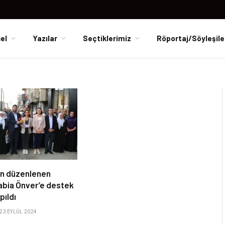
el
Yazılar
Seçtiklerimiz
Röportaj/Söyleşile
ın düzenlenen
abia Önver’e destek
pıldı
23 EYLÜL 2024