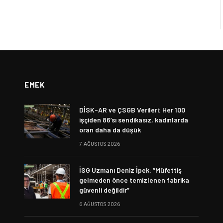
EMEK
DİSK-AR ve ÇSGB Verileri: Her 100
işçiden 86’sı sendikasız, kadınlarda
oran daha da düşük
7 AĞUSTOS 2026
İSG Uzmanı Deniz İpek: “Müfettiş
gelmeden önce temizlenen fabrika
güvenli değildir”
6 AĞUSTOS 2026