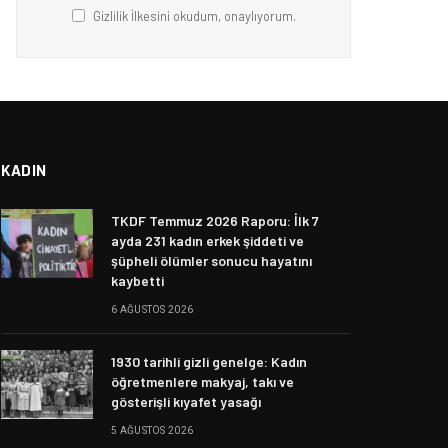
Gizlilik İlkesini okudum, onaylıyorum.
KADIN
TKDF Temmuz 2026 Raporu: İlk 7
ayda 231 kadın erkek şiddeti ve
şüpheli ölümler sonucu hayatını
kaybetti
6 AĞUSTOS 2026
1930 tarihli gizli genelge: Kadın
öğretmenlere makyaj, takı ve
gösterişli kıyafet yasağı
5 AĞUSTOS 2026