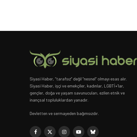
Siyasi Haber, “tarafsız” değil “nesnel” olmayı esas alır.
Siyasi Haber, işçi ve emekçiler, kadınlar, LGBTİ+’lar,
gençler, doğa ve yaşam savunucuları, ezilen etnik ve
inançsal topluluklardan yanadır.
Devletten ve sermayeden bağımsızdır.
Facebook
X
Instagram
YouTube
Bluesky