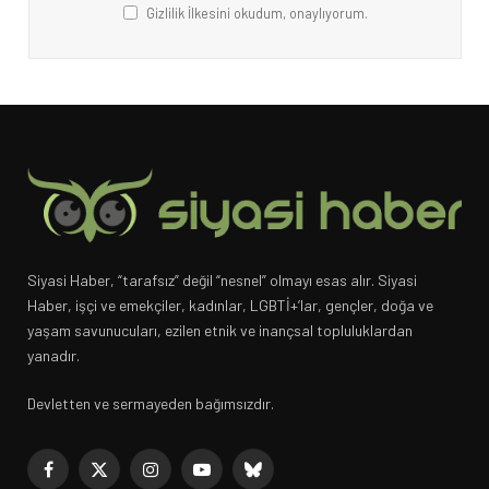
Gizlilik İlkesini okudum, onaylıyorum.
Siyasi Haber, “tarafsız” değil “nesnel” olmayı esas alır. Siyasi
Haber, işçi ve emekçiler, kadınlar, LGBTİ+’lar, gençler, doğa ve
yaşam savunucuları, ezilen etnik ve inançsal topluluklardan
yanadır.
Devletten ve sermayeden bağımsızdır.
Facebook
X
Instagram
YouTube
Bluesky