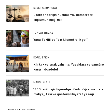
REMZI ALTUNPOLAT
Otoriter barışın hukuku mu, demokratik
toplumun eşiği mi?
TUNCAY YILMAZ
Yasa Teklifi ve “bin kilometrelik yol”
KORKUT AKIN
Kılı kırk yararak çalışma: Yasaklara ve sansüre
karşı mücadele!
MAHSUNI GÜL
1930 tarihli gizli genelge: Kadın öğretmenlere
makyaj, takı ve gösterişli kıyafet yasağı
Bağlantıda Kalın