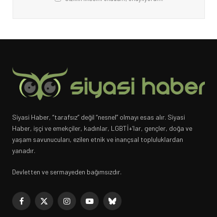
Siyasi Haber, “tarafsız” değil “nesnel” olmayı esas alır. Siyasi
Haber, işçi ve emekçiler, kadınlar, LGBTİ+’lar, gençler, doğa ve
yaşam savunucuları, ezilen etnik ve inançsal topluluklardan
yanadır.
Devletten ve sermayeden bağımsızdır.
Facebook
X
Instagram
YouTube
Bluesky
(Twitter)