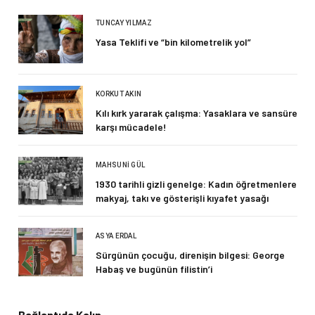
TUNCAY YILMAZ
Yasa Teklifi ve “bin kilometrelik yol”
KORKUT AKIN
Kılı kırk yararak çalışma: Yasaklara ve sansüre
karşı mücadele!
MAHSUNI GÜL
1930 tarihli gizli genelge: Kadın öğretmenlere
makyaj, takı ve gösterişli kıyafet yasağı
ASYA ERDAL
Sürgünün çocuğu, direnişin bilgesi: George
Habaş ve bugünün filistin’i
Bağlantıda Kalın