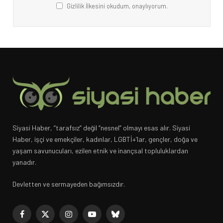
Gizlilik İlkesini okudum, onaylıyorum.
Siyasi Haber, “tarafsız” değil “nesnel” olmayı esas alır. Siyasi
Haber, işçi ve emekçiler, kadınlar, LGBTİ+’lar, gençler, doğa ve
yaşam savunucuları, ezilen etnik ve inançsal topluluklardan
yanadır.
Devletten ve sermayeden bağımsızdır.
Facebook
X
Instagram
YouTube
Bluesky