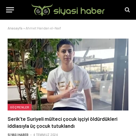
Anasayfa
»
Ahmet Handan el-Naif
GÖÇMENLER
Serik’te Suriyeli mülteci çocuk işçiyi öldürdükleri
iddiasıyla üç çocuk tutuklandı
SIYASI HABER
4 TEMMUZ 2024